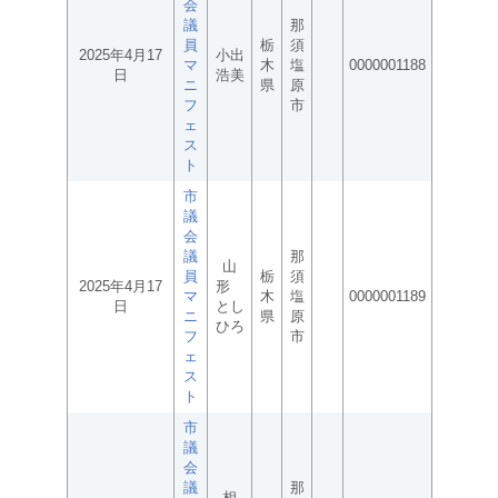
会
議
那
員
栃
須
2025年4月17
小出
マ
木
塩
0000001188
日
浩美
ニ
県
原
フ
市
ェ
ス
ト
市
議
会
議
那
山
員
栃
須
2025年4月17
形
マ
木
塩
0000001189
日
とし
ニ
県
原
ひろ
フ
市
ェ
ス
ト
市
議
会
議
那
相