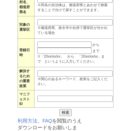
村名、
※同名の自治体は、都道府県とあわせて検索
都道府
することで分けて探すことができます。
県名
対象の
※都道府県、政令市や合併で選挙区が分かれ
選挙区
ている場合
から
登録日
まで
時
※「20xx/xx/xx」 から 「20xx/xx/xx」ま
で というように入力してください。
解決す
るため
※関心のあるキーワード、政策をご記入くだ
の重要
さい。
政策
マニフ
ェスト
ID
利用方法
、
FAQ
を閲覧のうえ
ダウンロードをお願いしま