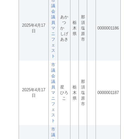
市
議
会
議
あか
那
員
つ
栃
須
2025年4月17
マ
か
木
塩
0000001186
日
ニ
しげ
県
原
フ
あき
市
ェ
ス
ト
市
議
会
議
那
員
星
栃
須
2025年4月17
マ
ひろ
木
塩
0000001187
日
ニ
こ
県
原
フ
市
ェ
ス
ト
市
議