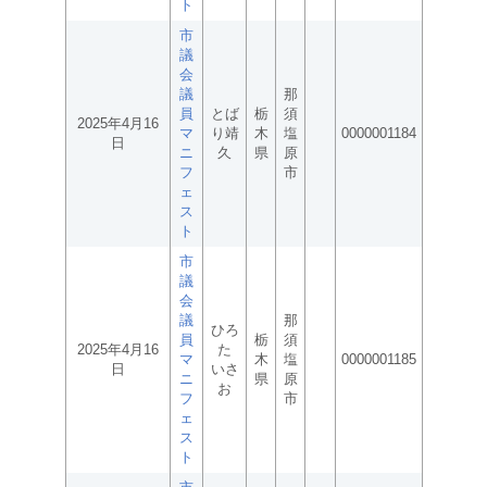
ト
市
議
会
議
那
員
とば
栃
須
2025年4月16
マ
り靖
木
塩
0000001184
日
ニ
久
県
原
フ
市
ェ
ス
ト
市
議
会
議
那
ひろ
員
栃
須
2025年4月16
た
マ
木
塩
0000001185
日
いさ
ニ
県
原
お
フ
市
ェ
ス
ト