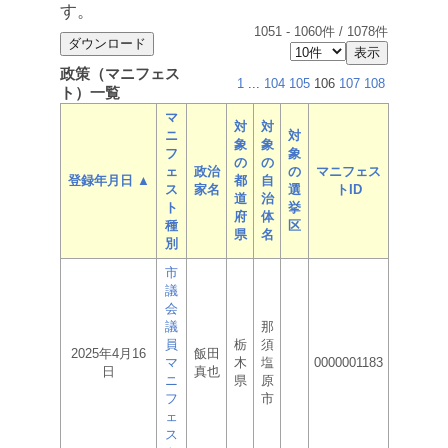
す。
1051
-
1060
件 /
1078
件
政策（マニフェス
1
...
104
105
106
107
108
ト）一覧
マ
対
対
ニ
対
象
象
フ
象
の
の
ェ
政治
の
マニフェス
登録年月日 ▲
都
自
ス
家名
選
トID
道
治
ト
挙
府
体
種
区
県
名
別
市
議
会
議
那
員
栃
須
2025年4月16
飯田
マ
木
塩
0000001183
日
真也
ニ
県
原
フ
市
ェ
ス