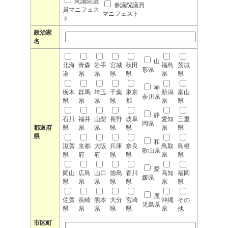
衆議院議
参議院議員
員マニフェス
マニフェスト
ト
政治家
名
山
北海
青森
岩手
宮城
秋田
福島
茨城
形県
道
県
県
県
県
県
県
神
栃木
群馬
埼玉
千葉
東京
新潟
富山
奈川県
県
県
県
県
都
県
県
静
石川
福井
山梨
長野
岐阜
愛知
三重
岡県
都道府
県
県
県
県
県
県
県
県
和
滋賀
京都
大阪
兵庫
奈良
鳥取
島根
歌山県
県
府
府
県
県
県
県
愛
岡山
広島
山口
徳島
香川
高知
福岡
媛県
県
県
県
県
県
県
県
鹿
佐賀
長崎
熊本
大分
宮崎
沖縄
その
児島県
県
県
県
県
県
県
他
市区町