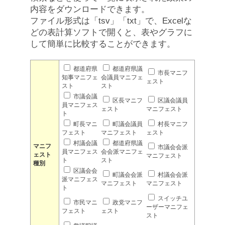
内容をダウンロードできます。
ファイル形式は「tsv」「txt」で、Excelな
どの表計算ソフトで開くと、表やグラフに
して簡単に比較することができます。
都道府県
都道府県議
市長マニフ
知事マニフェ
会議員マニフェ
ェスト
スト
スト
市議会議
区長マニフ
区議会議員
員マニフェス
ェスト
マニフェスト
ト
町長マニ
町議会議員
村長マニフ
フェスト
マニフェスト
ェスト
村議会議
都道府県議
マニフ
市議会会派
員マニフェス
会会派マニフェ
ェスト
マニフェスト
ト
スト
種別
区議会会
町議会会派
村議会会派
派マニフェス
マニフェスト
マニフェスト
ト
スイッチユ
市民マニ
政党マニフ
ーザーマニフェ
フェスト
ェスト
スト