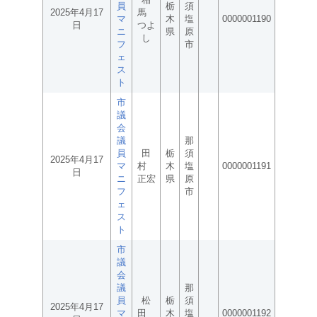
員
栃
須
2025年4月17
馬
マ
木
塩
0000001190
日
つよ
ニ
県
原
し
フ
市
ェ
ス
ト
市
議
会
議
那
員
田
栃
須
2025年4月17
マ
村
木
塩
0000001191
日
ニ
正宏
県
原
フ
市
ェ
ス
ト
市
議
会
議
那
員
松
栃
須
2025年4月17
マ
田
木
塩
0000001192