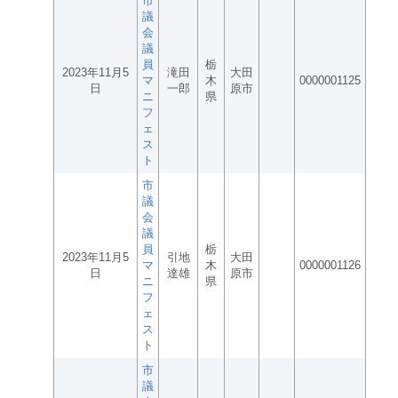
市
議
会
議
員
栃
2023年11月5
滝田
大田
マ
木
0000001125
日
一郎
原市
ニ
県
フ
ェ
ス
ト
市
議
会
議
員
栃
2023年11月5
引地
大田
マ
木
0000001126
日
達雄
原市
ニ
県
フ
ェ
ス
ト
市
議