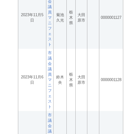
会
議
員
栃
2023年11月5
菊池
大田
マ
木
0000001127
日
久光
原市
ニ
県
フ
ェ
ス
ト
市
議
会
議
員
栃
2023年11月6
鈴木
大田
マ
木
0000001128
日
央
原市
ニ
県
フ
ェ
ス
ト
市
議
会
議