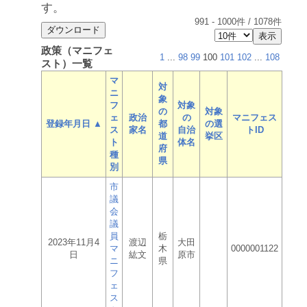
す。
991
-
1000
件 /
1078
件
政策（マニフェ
1
...
98
99
100
101
102
...
108
スト）一覧
マ
対
ニ
象
フ
対象
の
対象
ェ
政治
の
マニフェス
登録年月日 ▲
都
の選
ス
家名
自治
トID
道
挙区
ト
体名
府
種
県
別
市
議
会
議
員
栃
2023年11月4
渡辺
大田
マ
木
0000001122
日
紘文
原市
ニ
県
フ
ェ
ス