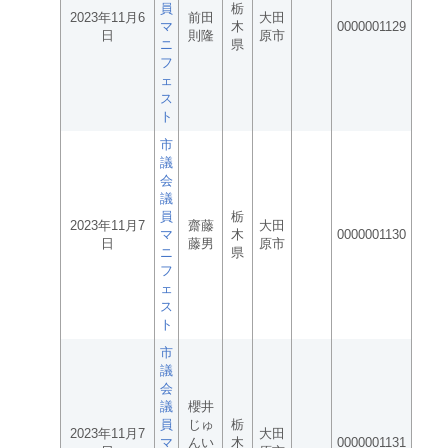
員
栃
2023年11月6
前田
大田
マ
木
0000001129
日
則隆
原市
ニ
県
フ
ェ
ス
ト
市
議
会
議
員
栃
2023年11月7
齋藤
大田
マ
木
0000001130
日
藤男
原市
ニ
県
フ
ェ
ス
ト
市
議
会
議
櫻井
員
じゅ
栃
2023年11月7
大田
マ
んい
木
0000001131