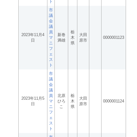
ト
市
議
会
議
員
栃
2023年11月4
新巻
大田
マ
木
0000001123
日
満雄
原市
ニ
県
フ
ェ
ス
ト
市
議
会
議
員
北原
栃
2023年11月5
大田
マ
ひろ
木
0000001124
日
原市
ニ
こ
県
フ
ェ
ス
ト