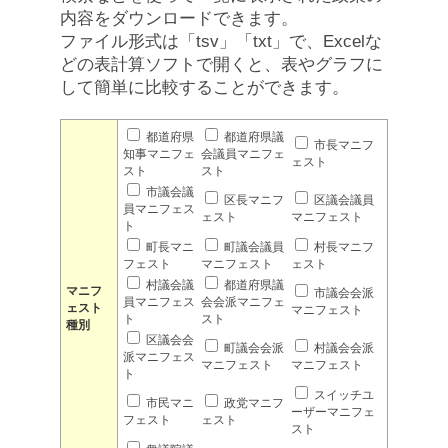
内容をダウンロードできます。
ファイル形式は「tsv」「txt」で、Excelな
どの表計算ソフトで開くと、表やグラフに
して簡単に比較することができます。
都道府県
都道府県議
市長マニフ
知事マニフェ
会議員マニフェ
ェスト
スト
スト
市議会議
区長マニフ
区議会議員
員マニフェス
ェスト
マニフェスト
ト
町長マニ
町議会議員
村長マニフ
フェスト
マニフェスト
ェスト
村議会議
都道府県議
マニフ
市議会会派
員マニフェス
会会派マニフェ
ェスト
マニフェスト
ト
スト
種別
区議会会
町議会会派
村議会会派
派マニフェス
マニフェスト
マニフェスト
ト
スイッチユ
市民マニ
政党マニフ
ーザーマニフェ
フェスト
ェスト
スト