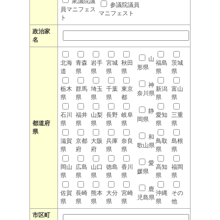
衆議院議
参議院議員
員マニフェス
マニフェスト
ト
政治家
名
山
北海
青森
岩手
宮城
秋田
福島
茨城
形県
道
県
県
県
県
県
県
神
栃木
群馬
埼玉
千葉
東京
新潟
富山
奈川県
県
県
県
県
都
県
県
静
石川
福井
山梨
長野
岐阜
愛知
三重
岡県
都道府
県
県
県
県
県
県
県
県
和
滋賀
京都
大阪
兵庫
奈良
鳥取
島根
歌山県
県
府
府
県
県
県
県
愛
岡山
広島
山口
徳島
香川
高知
福岡
媛県
県
県
県
県
県
県
県
鹿
佐賀
長崎
熊本
大分
宮崎
沖縄
その
児島県
県
県
県
県
県
県
他
市区町