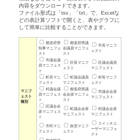
内容をダウンロードできます。
ファイル形式は「tsv」「txt」で、Excelな
どの表計算ソフトで開くと、表やグラフに
して簡単に比較することができます。
都道府県
都道府県議
市長マニフ
知事マニフェ
会議員マニフェ
ェスト
スト
スト
市議会議
区長マニフ
区議会議員
員マニフェス
ェスト
マニフェスト
ト
町長マニ
町議会議員
村長マニフ
フェスト
マニフェスト
ェスト
村議会議
都道府県議
マニフ
市議会会派
員マニフェス
会会派マニフェ
ェスト
マニフェスト
ト
スト
種別
区議会会
町議会会派
村議会会派
派マニフェス
マニフェスト
マニフェスト
ト
スイッチユ
市民マニ
政党マニフ
ーザーマニフェ
フェスト
ェスト
スト