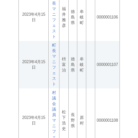
長
マ
福
徳
牟
2023年4月15
ニ
井
島
岐
0000001106
日
フ
雅
県
町
ェ
彦
ス
ト
町
長
マ
枡
徳
牟
2023年4月15
ニ
富
島
岐
0000001107
日
フ
治
県
町
ェ
ス
ト
村
議
会
議
松
員
長
2023年4月15
下
原
マ
野
0000001108
日
浩
村
ニ
県
史
フ
ェ