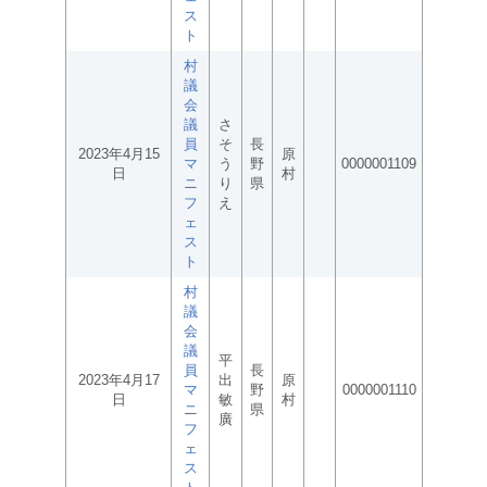
ス
ト
村
議
会
議
さ
員
そ
長
2023年4月15
原
マ
う
野
0000001109
日
村
ニ
り
県
フ
え
ェ
ス
ト
村
議
会
議
平
員
長
2023年4月17
出
原
マ
野
0000001110
日
敏
村
ニ
県
廣
フ
ェ
ス