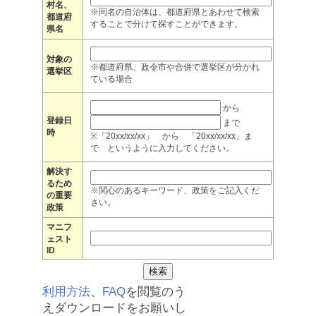
村名、
※同名の自治体は、都道府県とあわせて検索
都道府
することで分けて探すことができます。
県名
対象の
※都道府県、政令市や合併で選挙区が分かれ
選挙区
ている場合
から
登録日
まで
時
※「20xx/xx/xx」 から 「20xx/xx/xx」ま
で というように入力してください。
解決す
るため
※関心のあるキーワード、政策をご記入くだ
の重要
さい。
政策
マニフ
ェスト
ID
利用方法
、
FAQ
を閲覧のう
えダウンロードをお願いし