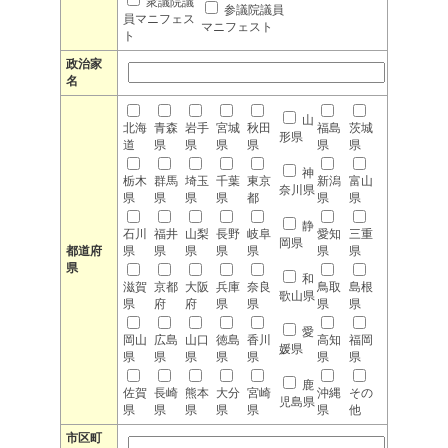
衆議院議
参議院議員
員マニフェス
マニフェスト
ト
政治家
名
山
北海
青森
岩手
宮城
秋田
福島
茨城
形県
道
県
県
県
県
県
県
神
栃木
群馬
埼玉
千葉
東京
新潟
富山
奈川県
県
県
県
県
都
県
県
静
石川
福井
山梨
長野
岐阜
愛知
三重
岡県
都道府
県
県
県
県
県
県
県
県
和
滋賀
京都
大阪
兵庫
奈良
鳥取
島根
歌山県
県
府
府
県
県
県
県
愛
岡山
広島
山口
徳島
香川
高知
福岡
媛県
県
県
県
県
県
県
県
鹿
佐賀
長崎
熊本
大分
宮崎
沖縄
その
児島県
県
県
県
県
県
県
他
市区町