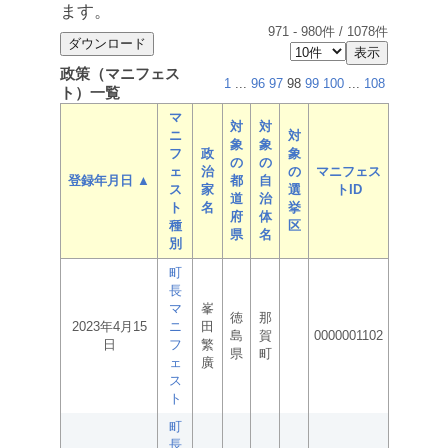
ます。
971
-
980
件 /
1078
件
政策（マニフェス
1
...
96
97
98
99
100
...
108
ト）一覧
マ
対
対
ニ
対
象
象
フ
政
象
の
の
ェ
治
の
マニフェス
登録年月日 ▲
都
自
ス
家
選
トID
道
治
ト
名
挙
府
体
種
区
県
名
別
町
長
マ
峯
徳
那
2023年4月15
ニ
田
島
賀
0000001102
日
フ
繁
県
町
ェ
廣
ス
ト
町
長