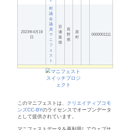
ト
村
議
会
議
百
員
長
2023年4月19
瀬
原
マ
野
0000001111
日
嘉
村
ニ
県
徳
フ
ェ
ス
ト
このマニフェストは、
クリエイティブコモ
ンズCC-BY
のライセンスでオープンデータ
として提供されています。
マニフェストデータを再利用してウェブサ