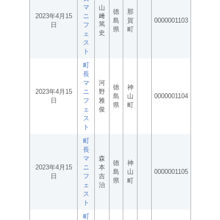
マ
山
徳
那
2023年4月15
ニ
﨑
島
賀
0000001103
篤
日
フ
県
町
史
ェ
ス
ト
町
長
マ
河
徳
神
2023年4月15
ニ
野
島
山
0000001104
日
フ
雅
県
町
ェ
俊
ス
ト
町
長
マ
森
徳
神
2023年4月15
ニ
本
島
山
0000001105
日
フ
吉
県
町
ェ
治
ス
ト
町