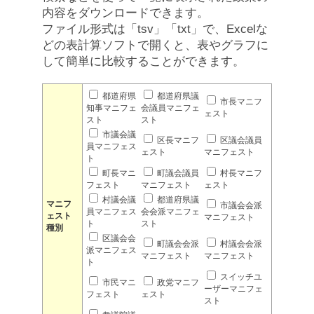
内容をダウンロードできます。
ファイル形式は「tsv」「txt」で、Excelな
どの表計算ソフトで開くと、表やグラフに
して簡単に比較することができます。
都道府県
都道府県議
市長マニフ
知事マニフェ
会議員マニフェ
ェスト
スト
スト
市議会議
区長マニフ
区議会議員
員マニフェス
ェスト
マニフェスト
ト
町長マニ
町議会議員
村長マニフ
フェスト
マニフェスト
ェスト
村議会議
都道府県議
マニフ
市議会会派
員マニフェス
会会派マニフェ
ェスト
マニフェスト
ト
スト
種別
区議会会
町議会会派
村議会会派
派マニフェス
マニフェスト
マニフェスト
ト
スイッチユ
市民マニ
政党マニフ
ーザーマニフェ
フェスト
ェスト
スト