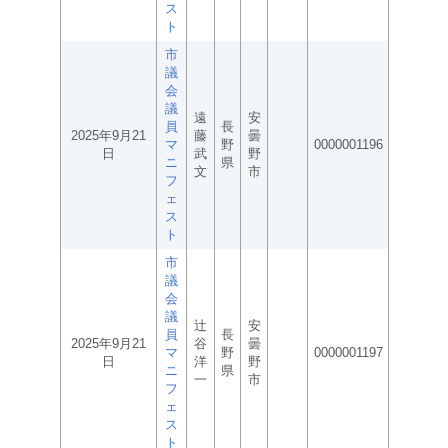
ス
ト
市
議
会
議
遠
安
員
長
2025年9月21
藤
曇
マ
野
0000001196
日
武
野
ニ
県
文
市
フ
ェ
ス
ト
市
議
会
議
辻
安
員
長
2025年9月21
谷
曇
マ
野
0000001197
日
洋
野
ニ
県
一
市
フ
ェ
ス
ト