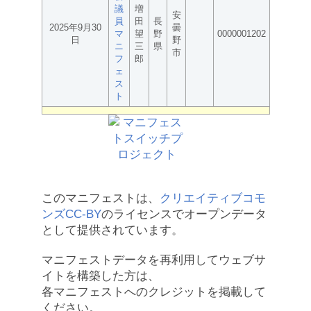
議
増
安
員
田
長
2025年9月30
曇
マ
望
野
0000001202
日
野
ニ
三
県
市
フ
郎
ェ
ス
ト
このマニフェストは、
クリエイティブコモ
ンズCC-BY
のライセンスでオープンデータ
として提供されています。
マニフェストデータを再利用してウェブサ
イトを構築した方は、
各マニフェストへのクレジットを掲載して
ください。