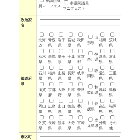
衆議院議
参議院議員
員マニフェス
マニフェスト
ト
政治家
名
山
北海
青森
岩手
宮城
秋田
福島
茨城
形県
道
県
県
県
県
県
県
神
栃木
群馬
埼玉
千葉
東京
新潟
富山
奈川県
県
県
県
県
都
県
県
静
石川
福井
山梨
長野
岐阜
愛知
三重
岡県
都道府
県
県
県
県
県
県
県
県
和
滋賀
京都
大阪
兵庫
奈良
鳥取
島根
歌山県
県
府
府
県
県
県
県
愛
岡山
広島
山口
徳島
香川
高知
福岡
媛県
県
県
県
県
県
県
県
鹿
佐賀
長崎
熊本
大分
宮崎
沖縄
その
児島県
県
県
県
県
県
県
他
市区町