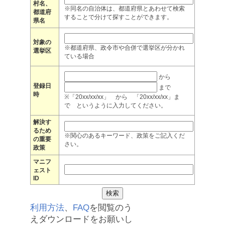
村名、
※同名の自治体は、都道府県とあわせて検索
都道府
することで分けて探すことができます。
県名
対象の
※都道府県、政令市や合併で選挙区が分かれ
選挙区
ている場合
から
登録日
まで
時
※「20xx/xx/xx」 から 「20xx/xx/xx」ま
で というように入力してください。
解決す
るため
※関心のあるキーワード、政策をご記入くだ
の重要
さい。
政策
マニフ
ェスト
ID
利用方法
、
FAQ
を閲覧のう
えダウンロードをお願いし