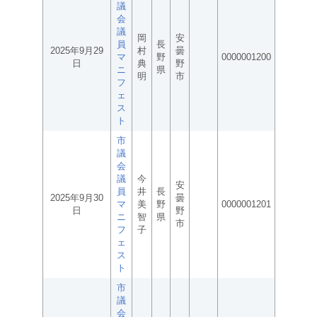
議
会
議
岡
安
員
長
2025年9月29
村
曇
マ
野
0000001200
日
典
野
ニ
県
明
市
フ
ェ
ス
ト
市
議
会
議
今
安
員
井
長
2025年9月30
曇
マ
美
野
0000001201
日
野
ニ
智
県
市
フ
子
ェ
ス
ト
市
議
会