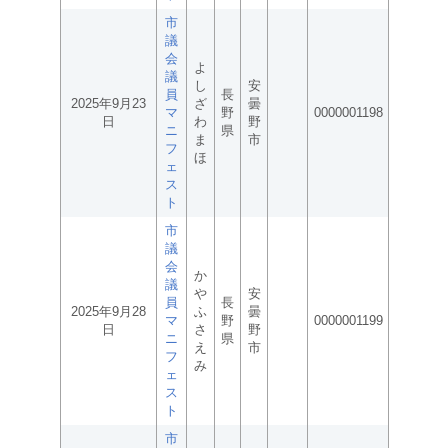
市
議
会
よ
議
し
安
員
長
2025年9月23
ざ
曇
マ
野
0000001198
日
わ
野
ニ
県
ま
市
フ
ほ
ェ
ス
ト
市
議
会
か
議
や
安
員
長
2025年9月28
ふ
曇
マ
野
0000001199
日
さ
野
ニ
県
え
市
フ
み
ェ
ス
ト
市