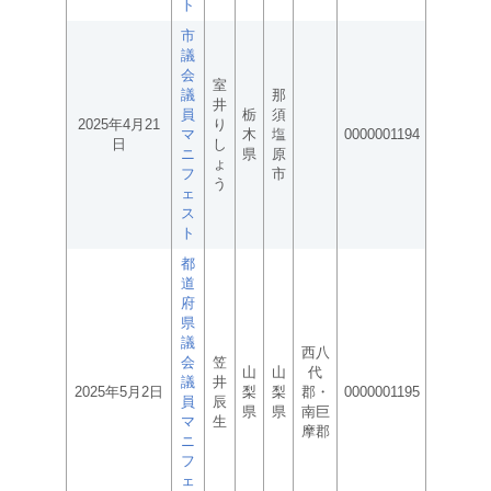
ト
市
議
会
室
議
那
井
員
栃
須
2025年4月21
り
マ
木
塩
0000001194
日
し
ニ
県
原
ょ
フ
市
う
ェ
ス
ト
都
道
府
県
議
西八
会
笠
山
山
代
議
井
2025年5月2日
梨
梨
郡・
0000001195
員
辰
県
県
南巨
マ
生
摩郡
ニ
フ
ェ