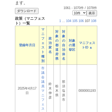
ます。
1061
-
1070
件 /
1078
件
政策（マニフェス
1
...
104
105
106
107
108
ト）一覧
マ
対
対
ニ
象
象
フ
政
の
の
対象
ェ
治
マニフェス
登録年月日
都
自
の選
ス
家
トID ▲
道
治
挙区
ト
名
府
体
種
県
名
別
市
議
会
議
那
鈴
員
栃
須
2025年4月17
木
マ
木
塩
0000001193
日
伸
ニ
県
原
彦
フ
市
ェ
ス