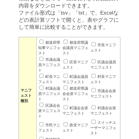
内容をダウンロードできます。
ファイル形式は「tsv」「txt」で、Excelな
どの表計算ソフトで開くと、表やグラフに
して簡単に比較することができます。
都道府県
都道府県議
市長マニフ
知事マニフェ
会議員マニフェ
ェスト
スト
スト
市議会議
区長マニフ
区議会議員
員マニフェス
ェスト
マニフェスト
ト
町長マニ
町議会議員
村長マニフ
フェスト
マニフェスト
ェスト
村議会議
都道府県議
マニフ
市議会会派
員マニフェス
会会派マニフェ
ェスト
マニフェスト
ト
スト
種別
区議会会
町議会会派
村議会会派
派マニフェス
マニフェスト
マニフェスト
ト
スイッチユ
市民マニ
政党マニフ
ーザーマニフェ
フェスト
ェスト
スト