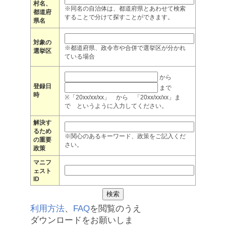
村名、
※同名の自治体は、都道府県とあわせて検索
都道府
することで分けて探すことができます。
県名
対象の
※都道府県、政令市や合併で選挙区が分かれ
選挙区
ている場合
から
登録日
まで
時
※「20xx/xx/xx」 から 「20xx/xx/xx」ま
で というように入力してください。
解決す
るため
※関心のあるキーワード、政策をご記入くだ
の重要
さい。
政策
マニフ
ェスト
ID
利用方法
、
FAQ
を閲覧のうえ
ダウンロードをお願いしま