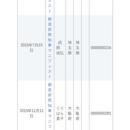
ェ
ス
ト
都
道
府
県
知
武
埼
埼
2015年7月23
事
田
玉
玉
0000000216
日
マ
信弘
県
県
ニ
フ
ェ
ス
ト
都
道
府
県
知
くり
大
大
2015年11月11
事
はら
阪
阪
0000000281
日
マ
貴子
府
府
ニ
フ