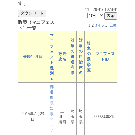
す。
11
-
20
件 /
1078
件
政策（マニフェス
1
2
3
4
5
...
108
ト）一覧
マ
対
対
ニ
対
象
象
フ
象
の
の
ェ
政治
の
マニフェス
登録年月日
都
自
ス
家名
選
トID
道
治
ト
挙
府
体
種
区
県
名
別
▲
都
道
府
県
知
上
埼
埼
2015年7月23
事
田
玉
玉
0000000215
日
マ
清司
県
県
ニ
フ