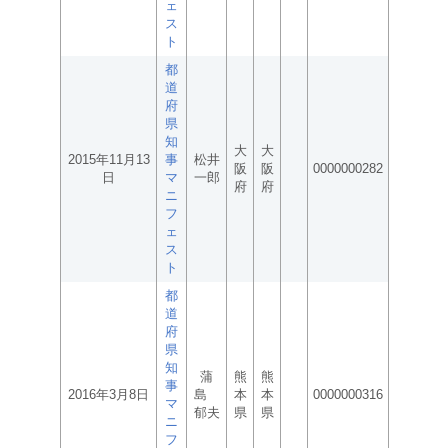
ェ
ス
ト
都
道
府
県
知
大
大
2015年11月13
事
松井
阪
阪
0000000282
日
マ
一郎
府
府
ニ
フ
ェ
ス
ト
都
道
府
県
知
蒲
熊
熊
事
2016年3月8日
島
本
本
0000000316
マ
郁夫
県
県
ニ
フ