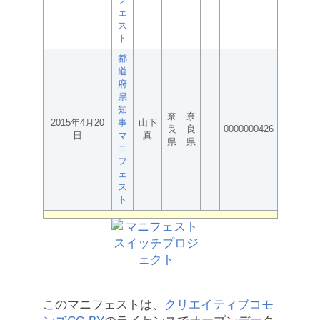
ェ
ス
ト
都
道
府
県
知
奈
奈
2015年4月20
事
山下
良
良
0000000426
日
マ
真
県
県
ニ
フ
ェ
ス
ト
このマニフェストは、
クリエイティブコモ