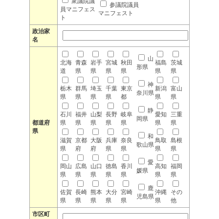
衆議院議
参議院議員
員マニフェス
マニフェスト
ト
政治家
名
山
北海
青森
岩手
宮城
秋田
福島
茨城
形県
道
県
県
県
県
県
県
神
栃木
群馬
埼玉
千葉
東京
新潟
富山
奈川県
県
県
県
県
都
県
県
静
石川
福井
山梨
長野
岐阜
愛知
三重
岡県
都道府
県
県
県
県
県
県
県
県
和
滋賀
京都
大阪
兵庫
奈良
鳥取
島根
歌山県
県
府
府
県
県
県
県
愛
岡山
広島
山口
徳島
香川
高知
福岡
媛県
県
県
県
県
県
県
県
鹿
佐賀
長崎
熊本
大分
宮崎
沖縄
その
児島県
県
県
県
県
県
県
他
市区町