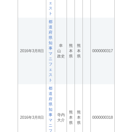
ェ
ス
ト
都
道
府
県
知
幸
熊
熊
事
2016年3月8日
山
本
本
0000000317
マ
政史
県
県
ニ
フ
ェ
ス
ト
都
道
府
県
知
熊
熊
事
寺内
2016年3月8日
本
本
0000000318
マ
大介
県
県
ニ
フ