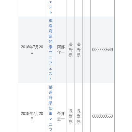
ェ
ス
ト
都
道
府
県
知
長
長
2018年7月20
事
阿部
野
野
0000000549
日
マ
守一
県
県
ニ
フ
ェ
ス
ト
都
道
府
県
知
長
長
2018年7月20
事
金井
野
野
0000000550
日
マ
忠一
県
県
ニ
フ