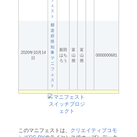
ェ
ス
ト
都
道
府
県
知
新田
富
富
2020年10月14
事
はち
山
山
0000000681
日
マ
ろう
県
県
ニ
フ
ェ
ス
ト
このマニフェストは、
クリエイティブコモ