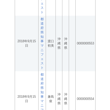
ェ
ス
ト
都
道
府
県
知
沖
沖
2018年9月15
事
渡口
縄
縄
0000000553
日
マ
初美
県
県
ニ
フ
ェ
ス
ト
都
道
府
県
知
沖
沖
2018年9月15
事
兼島
縄
縄
0000000554
日
マ
俊
県
県
ニ
フ