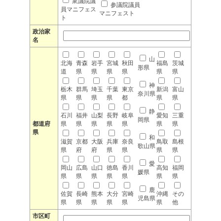
衆議院議
参議院議員
員マニフェス
マニフェスト
ト
政治家
名
山
北海
青森
岩手
宮城
秋田
福島
茨城
形県
道
県
県
県
県
県
県
神
栃木
群馬
埼玉
千葉
東京
新潟
富山
奈川県
県
県
県
県
都
県
県
静
石川
福井
山梨
長野
岐阜
愛知
三重
岡県
都道府
県
県
県
県
県
県
県
県
和
滋賀
京都
大阪
兵庫
奈良
鳥取
島根
歌山県
県
府
府
県
県
県
県
愛
岡山
広島
山口
徳島
香川
高知
福岡
媛県
県
県
県
県
県
県
県
鹿
佐賀
長崎
熊本
大分
宮崎
沖縄
その
児島県
県
県
県
県
県
県
他
市区町