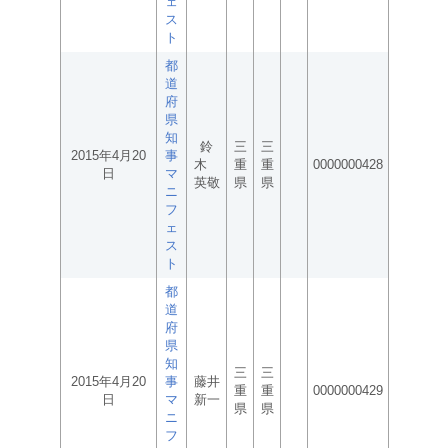
ェ
ス
ト
都
道
府
県
知
鈴
三
三
2015年4月20
事
木
重
重
0000000428
日
マ
英敬
県
県
ニ
フ
ェ
ス
ト
都
道
府
県
知
三
三
2015年4月20
事
藤井
重
重
0000000429
日
マ
新一
県
県
ニ
フ