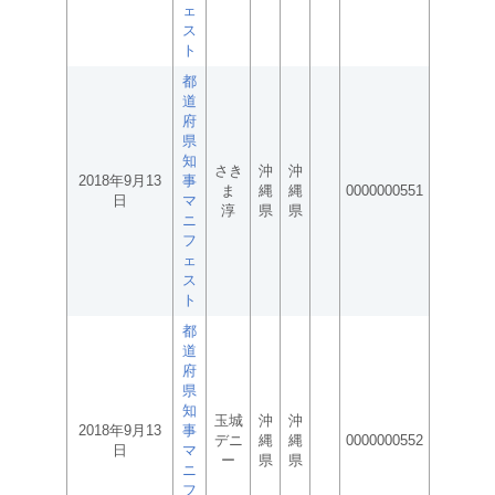
ェ
ス
ト
都
道
府
県
知
さき
沖
沖
2018年9月13
事
ま
縄
縄
0000000551
日
マ
淳
県
県
ニ
フ
ェ
ス
ト
都
道
府
県
知
玉城
沖
沖
2018年9月13
事
デニ
縄
縄
0000000552
日
マ
ー
県
県
ニ
フ