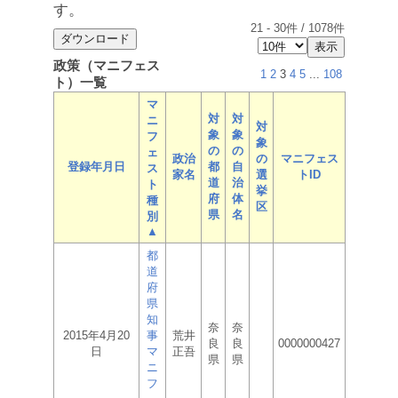
す。
21
-
30
件 /
1078
件
政策（マニフェス
1
2
3
4
5
...
108
ト）一覧
マ
対
対
ニ
対
象
象
フ
象
の
の
ェ
政治
の
マニフェス
登録年月日
都
自
ス
家名
選
トID
道
治
ト
挙
府
体
種
区
県
名
別
▲
都
道
府
県
知
奈
奈
2015年4月20
事
荒井
良
良
0000000427
日
マ
正吾
県
県
ニ
フ