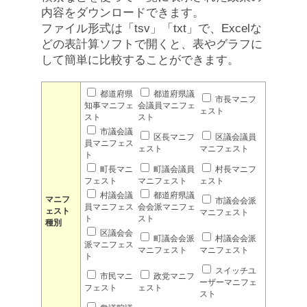
内容をダウンロードできます。
ファイル形式は「tsv」「txt」で、Excelな
どの表計算ソフトで開くと、表やグラフに
して簡単に比較することができます。
都道府県
都道府県議
市長マニフ
知事マニフェ
会議員マニフェ
ェスト
スト
スト
市議会議
区長マニフ
区議会議員
員マニフェス
ェスト
マニフェスト
ト
町長マニ
町議会議員
村長マニフ
フェスト
マニフェスト
ェスト
村議会議
都道府県議
マニフ
市議会会派
員マニフェス
会会派マニフェ
ェスト
マニフェスト
ト
スト
種別
区議会会
町議会会派
村議会会派
派マニフェス
マニフェスト
マニフェスト
ト
スイッチユ
市民マニ
政党マニフ
ーザーマニフェ
フェスト
ェスト
スト