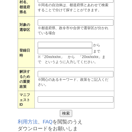
村名、
※同名の自治体は、都道府県とあわせて検索
都道府
することで分けて探すことができます。
県名
対象の
※都道府県、政令市や合併で選挙区が分かれ
選挙区
ている場合
から
登録日
まで
時
※「20xx/xx/xx」 から 「20xx/xx/xx」ま
で というように入力してください。
解決す
るため
※関心のあるキーワード、政策をご記入くだ
の重要
さい。
政策
マニフ
ェスト
ID
利用方法
、
FAQ
を閲覧のうえ
ダウンロードをお願いしま