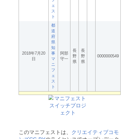
ェ
ス
ト
都
道
府
県
知
長
長
2018年7月20
事
阿部
野
野
0000000549
日
マ
守一
県
県
ニ
フ
ェ
ス
ト
このマニフェストは、
クリエイティブコモ