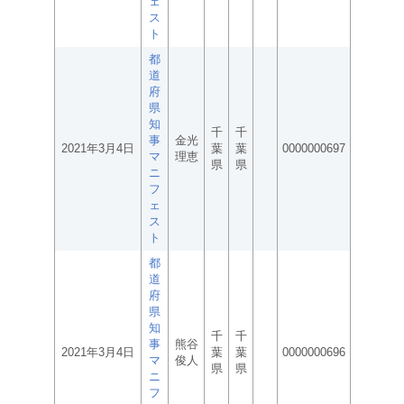
ェ
ス
ト
都
道
府
県
知
千
千
事
金光
2021年3月4日
葉
葉
0000000697
マ
理恵
県
県
ニ
フ
ェ
ス
ト
都
道
府
県
知
千
千
事
熊谷
2021年3月4日
葉
葉
0000000696
マ
俊人
県
県
ニ
フ