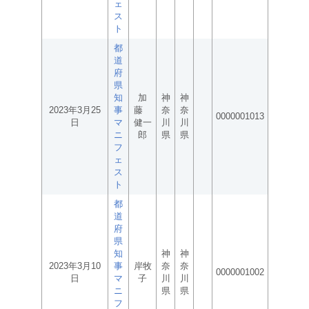
ェ
ス
ト
都
道
府
県
知
加
神
神
2023年3月25
事
藤
奈
奈
0000001013
日
マ
健一
川
川
ニ
郎
県
県
フ
ェ
ス
ト
都
道
府
県
知
神
神
2023年3月10
事
岸牧
奈
奈
0000001002
日
マ
子
川
川
ニ
県
県
フ