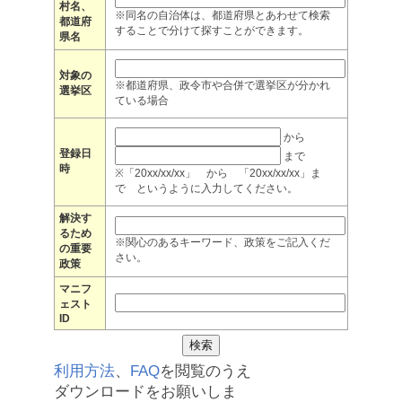
村名、
※同名の自治体は、都道府県とあわせて検索
都道府
することで分けて探すことができます。
県名
対象の
※都道府県、政令市や合併で選挙区が分かれ
選挙区
ている場合
から
登録日
まで
時
※「20xx/xx/xx」 から 「20xx/xx/xx」ま
で というように入力してください。
解決す
るため
※関心のあるキーワード、政策をご記入くだ
の重要
さい。
政策
マニフ
ェスト
ID
利用方法
、
FAQ
を閲覧のうえ
ダウンロードをお願いしま