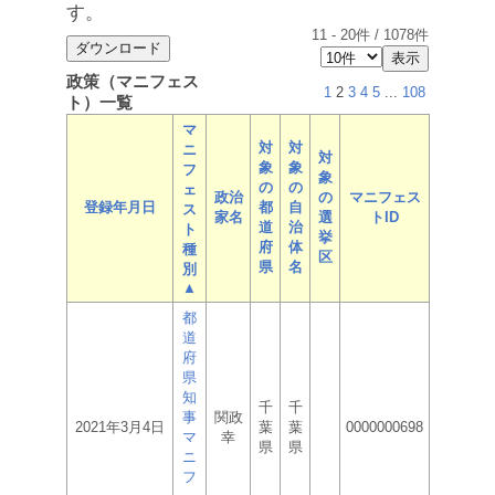
す。
11
-
20
件 /
1078
件
政策（マニフェス
1
2
3
4
5
...
108
ト）一覧
マ
対
対
ニ
対
象
象
フ
象
の
の
ェ
政治
の
マニフェス
登録年月日
都
自
ス
家名
選
トID
道
治
ト
挙
府
体
種
区
県
名
別
▲
都
道
府
県
知
千
千
事
関政
2021年3月4日
葉
葉
0000000698
マ
幸
県
県
ニ
フ