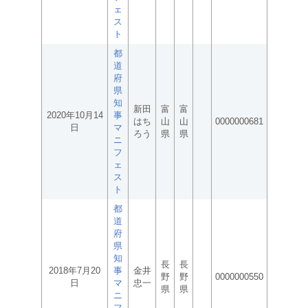
ェ
ス
ト
都
道
府
県
知
新田
富
富
2020年10月14
事
はち
山
山
0000000681
日
マ
ろう
県
県
ニ
フ
ェ
ス
ト
都
道
府
県
知
長
長
2018年7月20
事
金井
野
野
0000000550
日
マ
忠一
県
県
ニ
フ