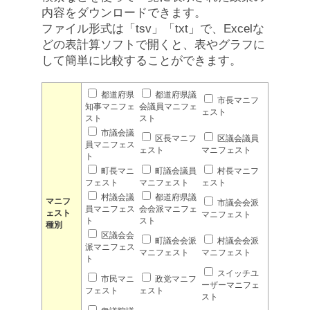
内容をダウンロードできます。
ファイル形式は「tsv」「txt」で、Excelな
どの表計算ソフトで開くと、表やグラフに
して簡単に比較することができます。
都道府県
都道府県議
市長マニフ
知事マニフェ
会議員マニフェ
ェスト
スト
スト
市議会議
区長マニフ
区議会議員
員マニフェス
ェスト
マニフェスト
ト
町長マニ
町議会議員
村長マニフ
フェスト
マニフェスト
ェスト
村議会議
都道府県議
マニフ
市議会会派
員マニフェス
会会派マニフェ
ェスト
マニフェスト
ト
スト
種別
区議会会
町議会会派
村議会会派
派マニフェス
マニフェスト
マニフェスト
ト
スイッチユ
市民マニ
政党マニフ
ーザーマニフェ
フェスト
ェスト
スト