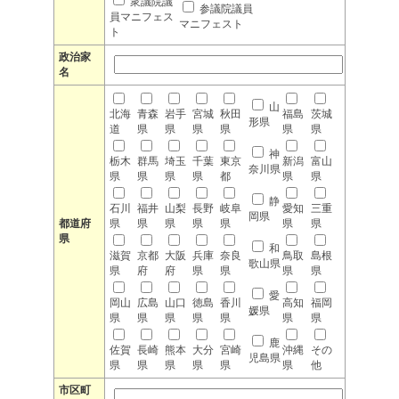
衆議院議
参議院議員
員マニフェス
マニフェスト
ト
政治家
名
山
北海
青森
岩手
宮城
秋田
福島
茨城
形県
道
県
県
県
県
県
県
神
栃木
群馬
埼玉
千葉
東京
新潟
富山
奈川県
県
県
県
県
都
県
県
静
石川
福井
山梨
長野
岐阜
愛知
三重
岡県
都道府
県
県
県
県
県
県
県
県
和
滋賀
京都
大阪
兵庫
奈良
鳥取
島根
歌山県
県
府
府
県
県
県
県
愛
岡山
広島
山口
徳島
香川
高知
福岡
媛県
県
県
県
県
県
県
県
鹿
佐賀
長崎
熊本
大分
宮崎
沖縄
その
児島県
県
県
県
県
県
県
他
市区町