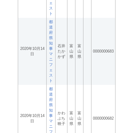
ェ
ス
ト
都
道
府
県
知
石井
富
富
2020年10月14
事
たか
山
山
0000000683
日
マ
かず
県
県
ニ
フ
ェ
ス
ト
都
道
府
県
知
かわ
富
富
2020年10月14
事
ぶち
山
山
0000000682
日
マ
映子
県
県
ニ
フ