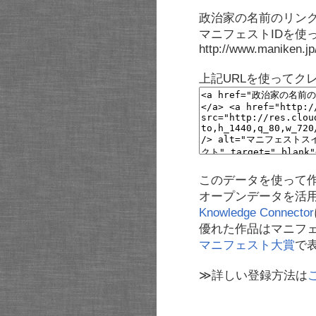
政治家の名前のリンク
マニフェストIDを使
http://www.maniken.j
上記URLを使ってク
このデータを使って
オープンデータを活
Knowledge Connector
優れた作品はマニフ
マニフェスト大賞
で
≫詳しい登録方法は