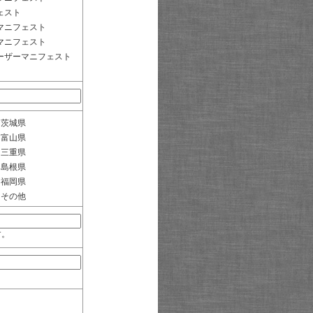
ェスト
マニフェスト
マニフェスト
ーザーマニフェスト
茨城県
富山県
三重県
島根県
福岡県
その他
す。