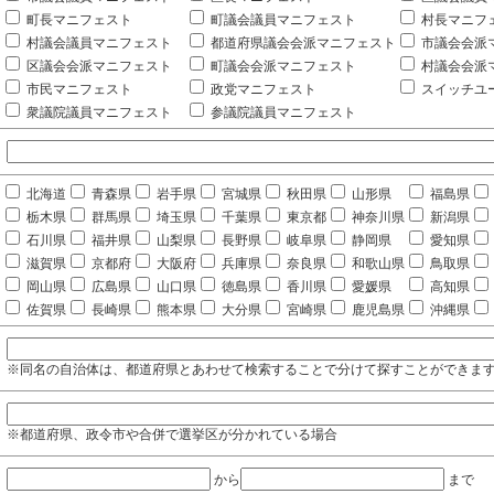
町長マニフェスト
町議会議員マニフェスト
村長マニフ
村議会議員マニフェスト
都道府県議会会派マニフェスト
市議会会派
区議会会派マニフェスト
町議会会派マニフェスト
村議会会派
市民マニフェスト
政党マニフェスト
スイッチユ
衆議院議員マニフェスト
参議院議員マニフェスト
北海道
青森県
岩手県
宮城県
秋田県
山形県
福島県
栃木県
群馬県
埼玉県
千葉県
東京都
神奈川県
新潟県
石川県
福井県
山梨県
長野県
岐阜県
静岡県
愛知県
滋賀県
京都府
大阪府
兵庫県
奈良県
和歌山県
鳥取県
岡山県
広島県
山口県
徳島県
香川県
愛媛県
高知県
佐賀県
長崎県
熊本県
大分県
宮崎県
鹿児島県
沖縄県
※同名の自治体は、都道府県とあわせて検索することで分けて探すことができま
※都道府県、政令市や合併で選挙区が分かれている場合
から
まで