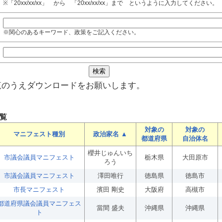
※「20xx/xx/xx」 から 「20xx/xx/xx」まで というように入力してください。
※関心のあるキーワード、政策をご記入ください。
覧のうえダウンロードをお願いします。
覧
対象の
対象の
マニフェスト種別
政治家名 ▲
都道府県
自治体名
櫻井じゅんいち
市議会議員マニフェスト
栃木県
大田原市
ろう
市議会議員マニフェスト
澤田唯行
徳島県
徳島市
市長マニフェスト
濱田 剛史
大阪府
高槻市
都道府県議会議員マニフェス
當間 盛夫
沖縄県
沖縄県
ト