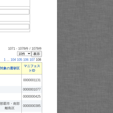
1071
-
1078
件 /
1078
件
1
...
104
105
106
107
108
マニフェス
対象の選挙区
トID
0000001131
0000001077
0000000425
那覇市・南部
0000000385
離島区