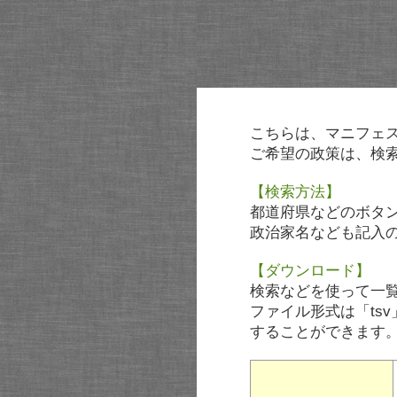
こちらは、マニフェ
ご希望の政策は、検
【検索方法】
都道府県などのボタ
政治家名なども記入
【ダウンロード】
検索などを使って一
ファイル形式は「tsv
することができます