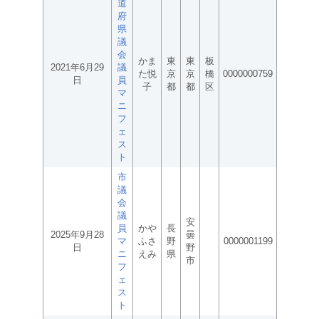
道
府
県
議
会
かま
東
東
板
2021年6月29
議
た悦
京
京
橋
0000000759
日
員
子
都
都
区
マ
ニ
フ
ェ
ス
ト
市
議
会
議
安
員
かや
長
2025年9月28
曇
マ
ふさ
野
0000001199
日
野
ニ
えみ
県
市
フ
ェ
ス
ト