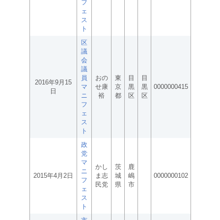
フ
ェ
ス
ト
区
議
会
議
員
おの
東
目
目
2016年9月15
マ
せ康
京
黒
黒
0000000415
日
ニ
裕
都
区
区
フ
ェ
ス
ト
政
党
マ
かし
茨
鹿
ニ
2015年4月2日
ま志
城
嶋
0000000102
フ
民党
県
市
ェ
ス
ト