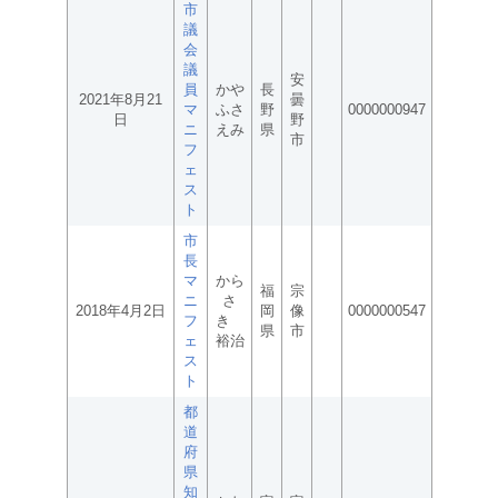
市
議
会
議
安
員
かや
長
2021年8月21
曇
マ
ふさ
野
0000000947
日
野
ニ
えみ
県
市
フ
ェ
ス
ト
市
長
マ
から
福
宗
ニ
さ
2018年4月2日
岡
像
0000000547
フ
き
県
市
ェ
裕治
ス
ト
都
道
府
県
知