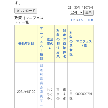
す。
21
-
30
件 /
1078
件
政策（マニフェス
1
2
3
4
5
...
108
ト）一覧
マ
対
対
ニ
対
象
象
フ
象
の
の
政治
ェ
の
マニフェス
登録年月日
都
自
家名
ス
選
トID
▲
道
治
ト
挙
府
体
種
区
県
名
別
都
道
府
県
議
会
おく
東
東
大
2021年6月29
議
もと
京
京
田
0000000791
日
員
ゆり
都
都
区
マ
ニ