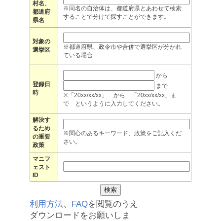
村名、
※同名の自治体は、都道府県とあわせて検索
都道府
することで分けて探すことができます。
県名
対象の
※都道府県、政令市や合併で選挙区が分かれ
選挙区
ている場合
から
登録日
まで
時
※「20xx/xx/xx」 から 「20xx/xx/xx」ま
で というように入力してください。
解決す
るため
※関心のあるキーワード、政策をご記入くだ
の重要
さい。
政策
マニフ
ェスト
ID
利用方法
、
FAQ
を閲覧のうえ
ダウンロードをお願いしま