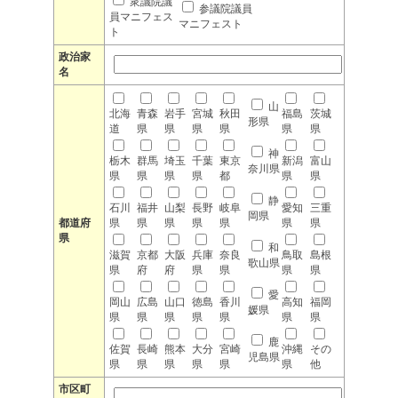
衆議院議
参議院議員
員マニフェス
マニフェスト
ト
政治家
名
山
北海
青森
岩手
宮城
秋田
福島
茨城
形県
道
県
県
県
県
県
県
神
栃木
群馬
埼玉
千葉
東京
新潟
富山
奈川県
県
県
県
県
都
県
県
静
石川
福井
山梨
長野
岐阜
愛知
三重
岡県
都道府
県
県
県
県
県
県
県
県
和
滋賀
京都
大阪
兵庫
奈良
鳥取
島根
歌山県
県
府
府
県
県
県
県
愛
岡山
広島
山口
徳島
香川
高知
福岡
媛県
県
県
県
県
県
県
県
鹿
佐賀
長崎
熊本
大分
宮崎
沖縄
その
児島県
県
県
県
県
県
県
他
市区町