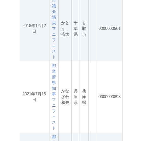
市
議
会
議
員
かと
千
香
2018年12月2
マ
う
葉
取
0000000561
日
ニ
裕太
県
市
フ
ェ
ス
ト
都
道
府
県
知
かな
兵
兵
2021年7月15
事
ざわ
庫
庫
0000000898
日
マ
和夫
県
県
ニ
フ
ェ
ス
ト
都