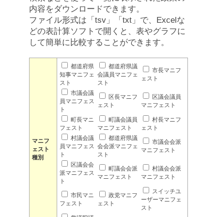
内容をダウンロードできます。
ファイル形式は「tsv」「txt」で、Excelな
どの表計算ソフトで開くと、表やグラフに
して簡単に比較することができます。
都道府県
都道府県議
市長マニフ
知事マニフェ
会議員マニフェ
ェスト
スト
スト
市議会議
区長マニフ
区議会議員
員マニフェス
ェスト
マニフェスト
ト
町長マニ
町議会議員
村長マニフ
フェスト
マニフェスト
ェスト
村議会議
都道府県議
マニフ
市議会会派
員マニフェス
会会派マニフェ
ェスト
マニフェスト
ト
スト
種別
区議会会
町議会会派
村議会会派
派マニフェス
マニフェスト
マニフェスト
ト
スイッチユ
市民マニ
政党マニフ
ーザーマニフェ
フェスト
ェスト
スト