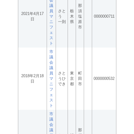
会
議
那
員
さと
栃
須
2021年4月17
マ
う
木
塩
0000000711
日
ニ
一則
県
原
フ
市
ェ
ス
ト
市
議
会
議
員
さと
東
町
2018年2月18
マ
うひ
京
田
0000000532
日
ニ
でき
都
市
フ
ェ
ス
ト
市
議
会
議
那