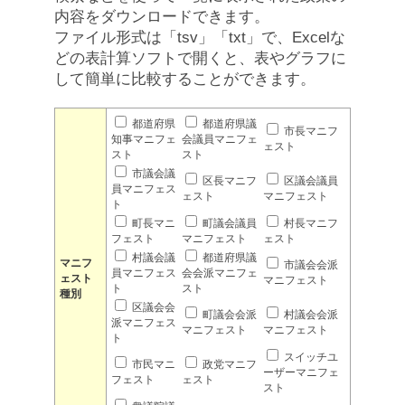
内容をダウンロードできます。
ファイル形式は「tsv」「txt」で、Excelな
どの表計算ソフトで開くと、表やグラフに
して簡単に比較することができます。
都道府県
都道府県議
市長マニフ
知事マニフェ
会議員マニフェ
ェスト
スト
スト
市議会議
区長マニフ
区議会議員
員マニフェス
ェスト
マニフェスト
ト
町長マニ
町議会議員
村長マニフ
フェスト
マニフェスト
ェスト
村議会議
都道府県議
マニフ
市議会会派
員マニフェス
会会派マニフェ
ェスト
マニフェスト
ト
スト
種別
区議会会
町議会会派
村議会会派
派マニフェス
マニフェスト
マニフェスト
ト
スイッチユ
市民マニ
政党マニフ
ーザーマニフェ
フェスト
ェスト
スト