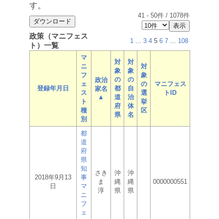
す。
41
-
50
件 /
1078
件
政策（マニフェス
1
...
3
4
5
6
7
...
108
ト）一覧
マ
対
対
ニ
対
象
象
フ
象
の
の
政治
ェ
の
マニフェス
登録年月日
都
自
家名
ス
選
トID
▲
道
治
ト
挙
府
体
種
区
県
名
別
都
道
府
県
知
さき
沖
沖
2018年9月13
事
ま
縄
縄
0000000551
日
マ
淳
県
県
ニ
フ
ェ