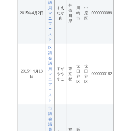
議
神
員
すえ
川
中
奈
2015年4月2日
マ
なが
崎
原
0000000089
川
ニ
直
市
区
県
フ
ェ
ス
ト
区
議
会
議
世
世
員
すが
東
2015年4月18
田
田
マ
やや
京
0000000182
日
谷
谷
ニ
すこ
都
区
区
フ
ェ
ス
ト
市
議
会
議
員
福
飯