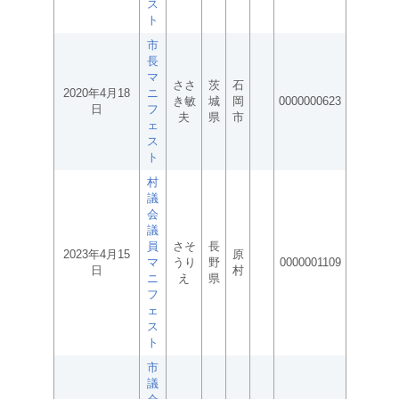
ス
ト
市
長
マ
ささ
茨
石
2020年4月18
ニ
き敏
城
岡
0000000623
日
フ
夫
県
市
ェ
ス
ト
村
議
会
議
員
さそ
長
2023年4月15
原
マ
うり
野
0000001109
日
村
ニ
え
県
フ
ェ
ス
ト
市
議