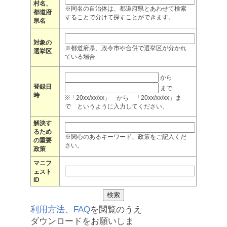
村名、
※同名の自治体は、都道府県とあわせて検索
都道府
することで分けて探すことができます。
県名
対象の
※都道府県、政令市や合併で選挙区が分かれ
選挙区
ている場合
から
登録日
まで
時
※「20xx/xx/xx」 から 「20xx/xx/xx」ま
で というように入力してください。
解決す
るため
※関心のあるキーワード、政策をご記入くだ
の重要
さい。
政策
マニフ
ェスト
ID
利用方法
、
FAQ
を閲覧のうえ
ダウンロードをお願いしま