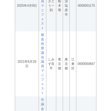
員
さと
栃
須
2025年4月9日
マ
う一
木
塩
0000001175
ニ
則
県
原
フ
市
ェ
ス
ト
都
道
府
県
議
会
しみ
東
東
江
2021年6月29
議
ず良
京
京
東
0000000847
日
員
平
都
都
区
マ
ニ
フ
ェ
ス
ト
市
議
会