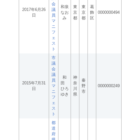
会
和泉
東
東
葛
2017年6月26
議
なお
京
京
飾
0000000494
日
員
み
都
都
区
マ
ニ
フ
ェ
ス
ト
市
議
会
議
和
神
員
秦
2015年7月31
田
奈
マ
野
0000000249
日
ひろ
川
ニ
市
ゆき
県
フ
ェ
ス
ト
都
道
府
県