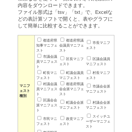
内容をダウンロードできます。
ファイル形式は「tsv」「txt」で、Excelな
どの表計算ソフトで開くと、表やグラフに
して簡単に比較することができます。
都道府県
都道府県議
市長マニフ
知事マニフェ
会議員マニフェ
ェスト
スト
スト
市議会議
区長マニフ
区議会議員
員マニフェス
ェスト
マニフェスト
ト
町長マニ
町議会議員
村長マニフ
フェスト
マニフェスト
ェスト
村議会議
都道府県議
マニフ
市議会会派
員マニフェス
会会派マニフェ
ェスト
マニフェスト
ト
スト
種別
区議会会
町議会会派
村議会会派
派マニフェス
マニフェスト
マニフェスト
ト
スイッチユ
市民マニ
政党マニフ
ーザーマニフェ
フェスト
ェスト
スト