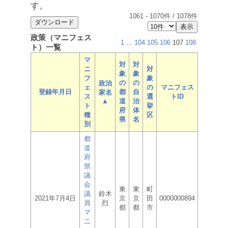
す。
1061
-
1070
件 /
1078
件
政策（マニフェス
1
...
104
105
106
107
108
ト）一覧
マ
対
対
ニ
対
象
象
フ
象
の
の
政治
ェ
の
マニフェス
登録年月日
都
自
家名
ス
選
トID
▲
道
治
ト
挙
府
体
種
区
県
名
別
都
道
府
県
議
会
東
東
町
議
鈴木
2021年7月4日
京
京
田
0000000894
員
烈
都
都
市
マ
ニ