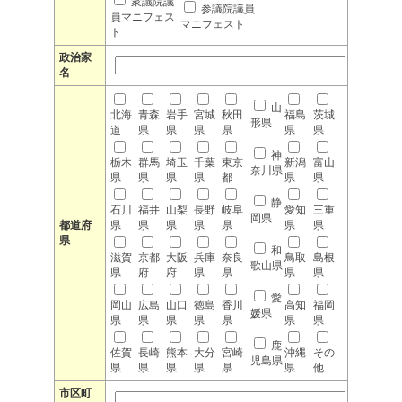
衆議院議
参議院議員
員マニフェス
マニフェスト
ト
政治家
名
山
北海
青森
岩手
宮城
秋田
福島
茨城
形県
道
県
県
県
県
県
県
神
栃木
群馬
埼玉
千葉
東京
新潟
富山
奈川県
県
県
県
県
都
県
県
静
石川
福井
山梨
長野
岐阜
愛知
三重
岡県
都道府
県
県
県
県
県
県
県
県
和
滋賀
京都
大阪
兵庫
奈良
鳥取
島根
歌山県
県
府
府
県
県
県
県
愛
岡山
広島
山口
徳島
香川
高知
福岡
媛県
県
県
県
県
県
県
県
鹿
佐賀
長崎
熊本
大分
宮崎
沖縄
その
児島県
県
県
県
県
県
県
他
市区町