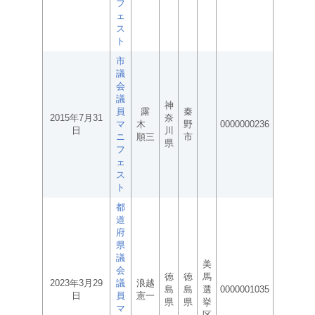
フ
ェ
ス
ト
市
議
会
議
神
員
露
秦
2015年7月31
奈
マ
木
野
0000000236
日
川
ニ
順三
市
県
フ
ェ
ス
ト
都
道
府
県
議
美
会
徳
徳
馬
2023年3月29
議
浪越
島
島
選
0000001035
日
員
憲一
県
県
挙
マ
区