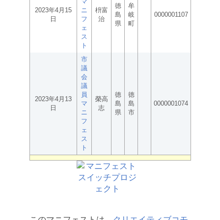
マ
徳
牟
2023年4月15
ニ
枡富
島
岐
0000001107
日
フ
治
県
町
ェ
ス
ト
市
議
会
議
員
徳
徳
2023年4月13
榮高
マ
島
島
0000001074
日
志
ニ
県
市
フ
ェ
ス
ト
このマニフェストは、
クリエイティブコモ