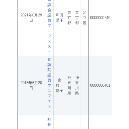
議
会
東
東
足
2021年6月29
議
和田
京
京
立
0000000740
日
員
愛子
都
都
区
マ
ニ
フ
ェ
ス
ト
参
議
院
議
神
神
員
壹
2016年6月20
奈
奈
マ
岐
0000000401
日
川
川
ニ
愛子
県
県
フ
ェ
ス
ト
町
長