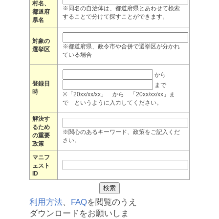
村名、
※同名の自治体は、都道府県とあわせて検索
都道府
することで分けて探すことができます。
県名
対象の
※都道府県、政令市や合併で選挙区が分かれ
選挙区
ている場合
から
登録日
まで
時
※「20xx/xx/xx」 から 「20xx/xx/xx」ま
で というように入力してください。
解決す
るため
※関心のあるキーワード、政策をご記入くだ
の重要
さい。
政策
マニフ
ェスト
ID
利用方法
、
FAQ
を閲覧のうえ
ダウンロードをお願いしま