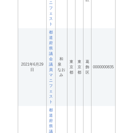
ニ
フ
ェ
ス
ト
都
道
府
県
議
会
和
東
東
葛
2021年6月29
議
泉
京
京
飾
0000000835
日
員
なお
都
都
区
マ
み
ニ
フ
ェ
ス
ト
都
道
府
県
議