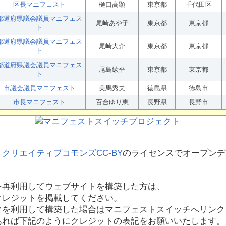
区長マニフェスト
樋口高顕
東京都
千代田区
都道府県議会議員マニフェス
尾崎あや子
東京都
東京都
ト
都道府県議会議員マニフェス
尾崎大介
東京都
東京都
ト
都道府県議会議員マニフェス
尾島紘平
東京都
東京都
ト
市議会議員マニフェスト
美馬秀夫
徳島県
徳島市
市長マニフェスト
百合ゆり恵
長野県
長野市
、
クリエイティブコモンズCC-BY
のライセンスでオープンデ
を再利用してウェブサイトを構築した方は、
クレジットを掲載してください。
タを利用して構築した場合はマニフェストスイッチへリンク
あれば下記のようにクレジットの表記をお願いいたします。