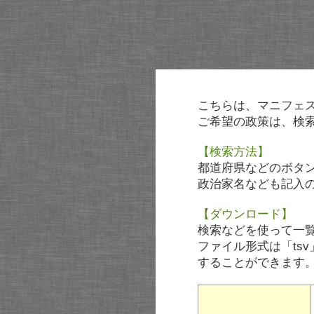
こちらは、マニフェ
ご希望の政策は、検
【検索方法】
都道府県などのボタ
政治家名なども記入
【ダウンロード】
検索などを使って一
ファイル形式は「tsv
することができます