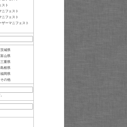
ェスト
マニフェスト
マニフェスト
ーザーマニフェスト
茨城県
富山県
三重県
島根県
福岡県
その他
す。