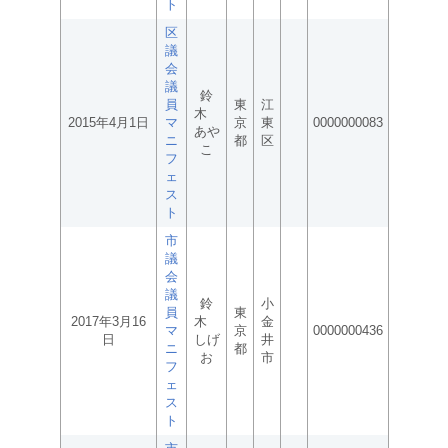
ト
区
議
会
議
鈴
員
東
江
木
2015年4月1日
マ
京
東
0000000083
あや
ニ
都
区
こ
フ
ェ
ス
ト
市
議
会
議
鈴
小
員
東
2017年3月16
木
金
マ
京
0000000436
日
しげ
井
ニ
都
お
市
フ
ェ
ス
ト