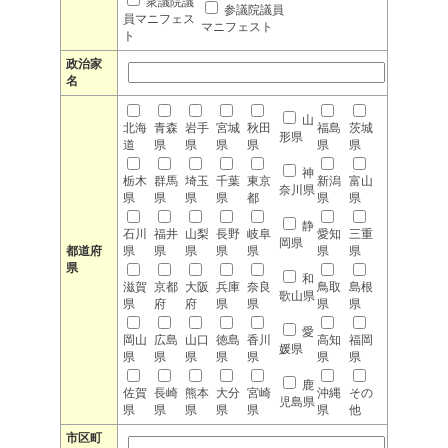
衆議院議
参議院議員
員マニフェス
マニフェスト
ト
政治家
名
山
北海
青森
岩手
宮城
秋田
福島
茨城
形県
道
県
県
県
県
県
県
神
栃木
群馬
埼玉
千葉
東京
新潟
富山
奈川県
県
県
県
県
都
県
県
静
石川
福井
山梨
長野
岐阜
愛知
三重
岡県
都道府
県
県
県
県
県
県
県
県
和
滋賀
京都
大阪
兵庫
奈良
鳥取
島根
歌山県
県
府
府
県
県
県
県
愛
岡山
広島
山口
徳島
香川
高知
福岡
媛県
県
県
県
県
県
県
県
鹿
佐賀
長崎
熊本
大分
宮崎
沖縄
その
児島県
県
県
県
県
県
県
他
市区町