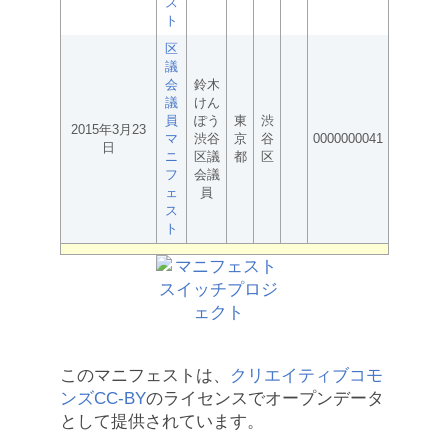
ス
ト
区
議
会
鈴木
議
けん
員
ぽう
東
渋
2015年3月23
マ
渋谷
京
谷
0000000041
日
ニ
区議
都
区
フ
会議
ェ
員
ス
ト
このマニフェストは、
クリエイティブコモ
ンズCC-BY
のライセンスでオープンデータ
として提供されています。