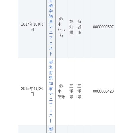
市
議
会
議
鈴
員
愛
新
2017年10月3
木
マ
知
城
0000000507
日
たつ
ニ
県
市
お
フ
ェ
ス
ト
都
道
府
県
知
鈴
三
三
2015年4月20
事
木
重
重
0000000428
日
マ
英敬
県
県
ニ
フ
ェ
ス
ト
都