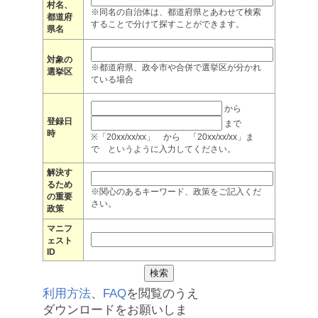
村名、
※同名の自治体は、都道府県とあわせて検索
都道府
することで分けて探すことができます。
県名
対象の
※都道府県、政令市や合併で選挙区が分かれ
選挙区
ている場合
から
登録日
まで
時
※「20xx/xx/xx」 から 「20xx/xx/xx」ま
で というように入力してください。
解決す
るため
※関心のあるキーワード、政策をご記入くだ
の重要
さい。
政策
マニフ
ェスト
ID
利用方法
、
FAQ
を閲覧のうえ
ダウンロードをお願いしま