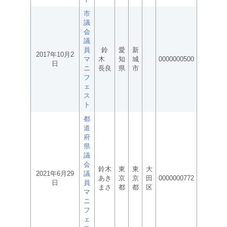
市
議
会
議
員
鈴
愛
新
2017年10月2
マ
木
知
城
0000000500
日
ニ
長良
県
市
フ
ェ
ス
ト
都
道
府
県
議
会
鈴木
東
東
大
2021年6月29
議
あき
京
京
田
0000000772
日
員
まさ
都
都
区
マ
ニ
フ
ェ