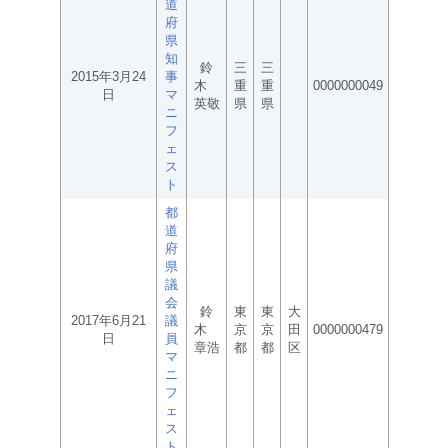
道
府
県
知
鈴
三
三
2015年3月24
事
木
重
重
0000000049
日
マ
英敬
県
県
ニ
フ
ェ
ス
ト
都
道
府
県
議
会
鈴
東
東
大
2017年6月21
議
木
京
京
田
0000000479
日
員
章浩
都
都
区
マ
ニ
フ
ェ
ス
ト