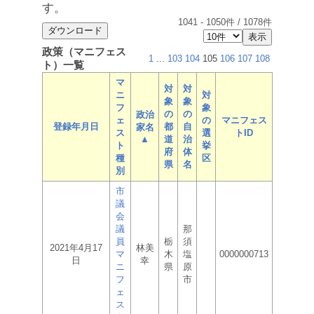
す。
1041
-
1050
件 /
1078
件
政策（マニフェス
1
...
103
104
105
106
107
108
ト）一覧
マ
対
対
ニ
対
象
象
フ
象
の
の
政治
ェ
の
マニフェス
登録年月日
都
自
家名
ス
選
トID
▲
道
治
ト
挙
府
体
種
区
県
名
別
市
議
会
議
那
員
栃
須
2021年4月17
林美
マ
木
塩
0000000713
日
幸
ニ
県
原
フ
市
ェ
ス