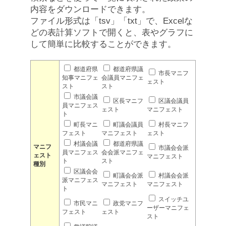
内容をダウンロードできます。
ファイル形式は「tsv」「txt」で、Excelな
どの表計算ソフトで開くと、表やグラフに
して簡単に比較することができます。
都道府県
都道府県議
市長マニフ
知事マニフェ
会議員マニフェ
ェスト
スト
スト
市議会議
区長マニフ
区議会議員
員マニフェス
ェスト
マニフェスト
ト
町長マニ
町議会議員
村長マニフ
フェスト
マニフェスト
ェスト
村議会議
都道府県議
マニフ
市議会会派
員マニフェス
会会派マニフェ
ェスト
マニフェスト
ト
スト
種別
区議会会
町議会会派
村議会会派
派マニフェス
マニフェスト
マニフェスト
ト
スイッチユ
市民マニ
政党マニフ
ーザーマニフェ
フェスト
ェスト
スト