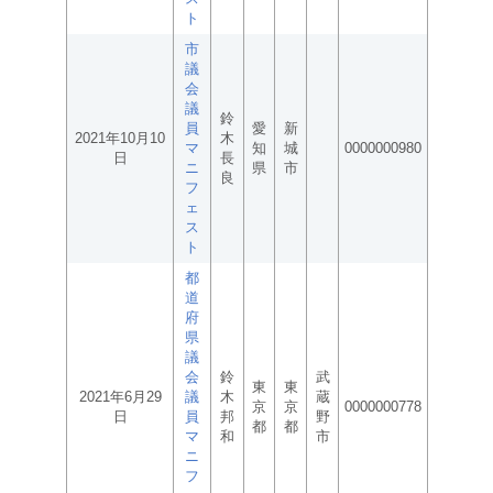
ト
市
議
会
議
鈴
員
愛
新
2021年10月10
木
マ
知
城
0000000980
日
長
ニ
県
市
良
フ
ェ
ス
ト
都
道
府
県
議
会
鈴
武
東
東
2021年6月29
議
木
蔵
京
京
0000000778
日
員
邦
野
都
都
マ
和
市
ニ
フ