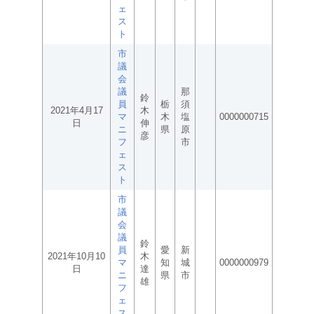
ェ
ス
ト
市
議
会
議
那
鈴
員
栃
須
2021年4月17
木
マ
木
塩
0000000715
日
伸
ニ
県
原
彦
フ
市
ェ
ス
ト
市
議
会
議
鈴
員
愛
新
2021年10月10
木
マ
知
城
0000000979
日
達
ニ
県
市
雄
フ
ェ
ス