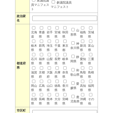
衆議院議
参議院議員
員マニフェス
マニフェスト
ト
政治家
名
山
北海
青森
岩手
宮城
秋田
福島
茨城
形県
道
県
県
県
県
県
県
神
栃木
群馬
埼玉
千葉
東京
新潟
富山
奈川県
県
県
県
県
都
県
県
静
石川
福井
山梨
長野
岐阜
愛知
三重
岡県
都道府
県
県
県
県
県
県
県
県
和
滋賀
京都
大阪
兵庫
奈良
鳥取
島根
歌山県
県
府
府
県
県
県
県
愛
岡山
広島
山口
徳島
香川
高知
福岡
媛県
県
県
県
県
県
県
県
鹿
佐賀
長崎
熊本
大分
宮崎
沖縄
その
児島県
県
県
県
県
県
県
他
市区町