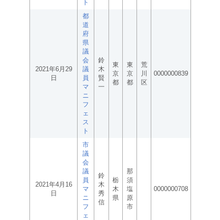
ト
都
道
府
県
議
会
鈴
東
東
荒
2021年6月29
議
木
京
京
川
0000000839
日
員
賢
都
都
区
マ
一
ニ
フ
ェ
ス
ト
市
議
会
議
那
鈴
員
栃
須
2021年4月16
木
マ
木
塩
0000000708
日
秀
ニ
県
原
信
フ
市
ェ