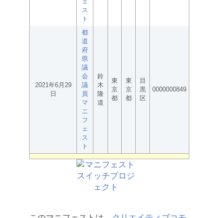
ェ
ス
ト
都
道
府
県
議
会
鈴
東
東
目
2021年6月29
議
木
京
京
黒
0000000849
日
員
隆
都
都
区
マ
道
ニ
フ
ェ
ス
ト
このマニフェストは、
クリエイティブコモ