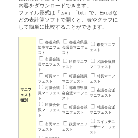
内容をダウンロードできます。
ファイル形式は「tsv」「txt」で、Excelな
どの表計算ソフトで開くと、表やグラフに
して簡単に比較することができます。
都道府県
都道府県議
市長マニフ
知事マニフェ
会議員マニフェ
ェスト
スト
スト
市議会議
区長マニフ
区議会議員
員マニフェス
ェスト
マニフェスト
ト
町長マニ
町議会議員
村長マニフ
フェスト
マニフェスト
ェスト
村議会議
都道府県議
マニフ
市議会会派
員マニフェス
会会派マニフェ
ェスト
マニフェスト
ト
スト
種別
区議会会
町議会会派
村議会会派
派マニフェス
マニフェスト
マニフェスト
ト
スイッチユ
市民マニ
政党マニフ
ーザーマニフェ
フェスト
ェスト
スト