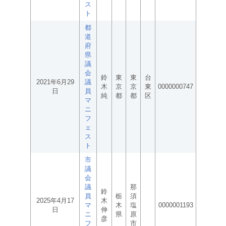
ス
ト
都
道
府
県
議
会
鈴
東
東
台
2021年6月29
議
木
京
京
東
0000000747
日
員
純
都
都
区
マ
ニ
フ
ェ
ス
ト
市
議
会
議
那
鈴
員
栃
須
2025年4月17
木
マ
木
塩
0000001193
日
伸
ニ
県
原
彦
フ
市