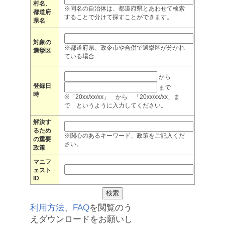
村名、
※同名の自治体は、都道府県とあわせて検索
都道府
することで分けて探すことができます。
県名
対象の
※都道府県、政令市や合併で選挙区が分かれ
選挙区
ている場合
から
登録日
まで
時
※「20xx/xx/xx」 から 「20xx/xx/xx」ま
で というように入力してください。
解決す
るため
※関心のあるキーワード、政策をご記入くだ
の重要
さい。
政策
マニフ
ェスト
ID
利用方法
、
FAQ
を閲覧のう
えダウンロードをお願いし