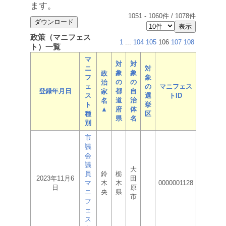
ます。
1051
-
1060
件 /
1078
件
政策（マニフェス
1
...
104
105
106
107
108
ト）一覧
マ
対
対
ニ
対
象
象
政
フ
象
の
の
治
ェ
の
マニフェス
登録年月日
都
自
家
ス
選
トID
道
治
名
ト
挙
▲
府
体
種
区
県
名
別
市
議
会
議
大
員
鈴
栃
2023年11月6
田
マ
木
木
0000001128
日
原
ニ
央
県
市
フ
ェ
ス