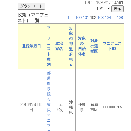
1011
-
1020
件 /
1078
件
政策（マニフェ
1
...
100
101
102
103
104
...
108
スト）一覧
マ
対
ニ
象
フ
対象
の
対象
ェ
政治
の
マニフェス
都
登録年月日
の選
ス
家名
自治
トID
道
挙区
ト
体名
府
種
県
別
▲
都
道
府
県
議
会
沖
2016年5月19
議
上原
沖縄
糸満
縄
0000000369
日
員
正次
県
市区
県
マ
ニ
フ
ェ