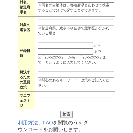
村名、
※同名の自治体は、都道府県とあわせて検索
都道府
することで分けて探すことができます。
県名
対象の
※都道府県、政令市や合併で選挙区が分かれ
選挙区
ている場合
から
登録日
まで
時
※「20xx/xx/xx」 から 「20xx/xx/xx」ま
で というように入力してください。
解決す
るため
※関心のあるキーワード、政策をご記入くだ
の重要
さい。
政策
マニフ
ェスト
ID
利用方法
、
FAQ
を閲覧のうえダ
ウンロードをお願いします。