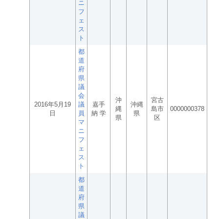
ニ
フ
ェ
ス
ト
都
道
府
県
議
会
沖
宮古
2016年5月19
議
嘉手
沖縄
縄
島市
0000000378
日
員
納 学
県
県
区
マ
ニ
フ
ェ
ス
ト
都
道
府
県
議