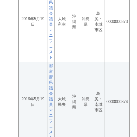
県
議
会
島
沖
2016年5月19
議
大城
沖縄
尻・
縄
0000000373
日
員
憲幸
県
南城
県
マ
市区
ニ
フ
ェ
ス
ト
都
道
府
県
議
会
島
沖
2016年5月19
議
大城
沖縄
尻・
縄
0000000374
日
員
民夫
県
南城
県
マ
市区
ニ
フ
ェ
ス