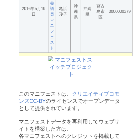
会
沖
宮古
2016年5月19
議
亀浜
沖縄
縄
島市
0000000379
日
員
玲子
県
県
区
マ
ニ
フ
ェ
ス
ト
このマニフェストは、
クリエイティブコモ
ンズCC-BY
のライセンスでオープンデータ
として提供されています。
マニフェストデータを再利用してウェブサ
イトを構築した方は、
各マニフェストへのクレジットを掲載して