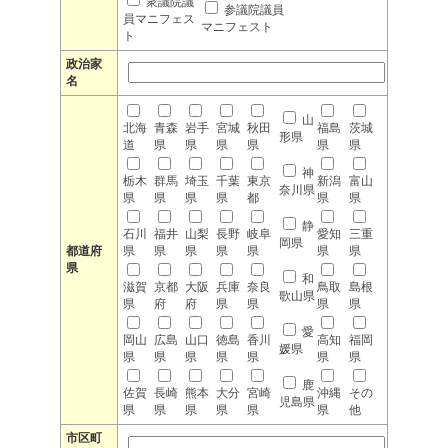
衆議院議
参議院議員
員マニフェス
マニフェスト
ト
政治家
名
山
北海
青森
岩手
宮城
秋田
福島
茨城
形県
道
県
県
県
県
県
県
神
栃木
群馬
埼玉
千葉
東京
新潟
富山
奈川県
県
県
県
県
都
県
県
静
石川
福井
山梨
長野
岐阜
愛知
三重
岡県
都道府
県
県
県
県
県
県
県
県
和
滋賀
京都
大阪
兵庫
奈良
鳥取
島根
歌山県
県
府
府
県
県
県
県
愛
岡山
広島
山口
徳島
香川
高知
福岡
媛県
県
県
県
県
県
県
県
鹿
佐賀
長崎
熊本
大分
宮崎
沖縄
その
児島県
県
県
県
県
県
県
他
市区町