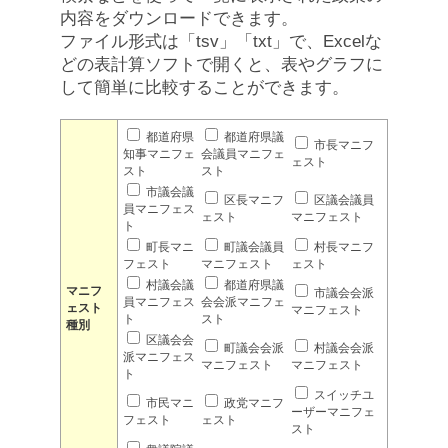
内容をダウンロードできます。
ファイル形式は「tsv」「txt」で、Excelな
どの表計算ソフトで開くと、表やグラフに
して簡単に比較することができます。
都道府県
都道府県議
市長マニフ
知事マニフェ
会議員マニフェ
ェスト
スト
スト
市議会議
区長マニフ
区議会議員
員マニフェス
ェスト
マニフェスト
ト
町長マニ
町議会議員
村長マニフ
フェスト
マニフェスト
ェスト
村議会議
都道府県議
マニフ
市議会会派
員マニフェス
会会派マニフェ
ェスト
マニフェスト
ト
スト
種別
区議会会
町議会会派
村議会会派
派マニフェス
マニフェスト
マニフェスト
ト
スイッチユ
市民マニ
政党マニフ
ーザーマニフェ
フェスト
ェスト
スト