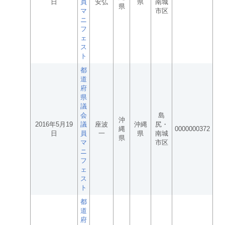
日
員
安弘
県
南城
県
マ
市区
ニ
フ
ェ
ス
ト
都
道
府
県
議
会
島
沖
2016年5月19
議
座波
沖縄
尻・
縄
0000000372
日
員
一
県
南城
県
マ
市区
ニ
フ
ェ
ス
ト
都
道
府