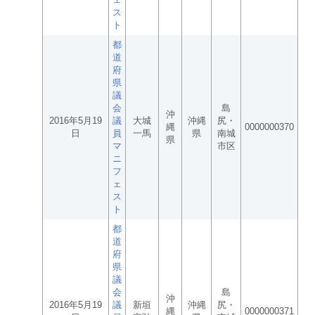
ス
ト
都
道
府
県
議
会
島
沖
2016年5月19
議
大城
沖縄
尻・
縄
0000000370
日
員
一馬
県
南城
県
マ
市区
ニ
フ
ェ
ス
ト
都
道
府
県
議
会
島
沖
2016年5月19
議
新垣
沖縄
尻・
縄
0000000371