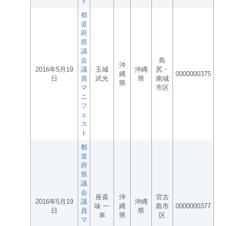
ト
都
道
府
県
議
会
島
沖
2016年5月19
議
玉城
沖縄
尻・
縄
0000000375
日
員
武光
県
南城
県
マ
市区
ニ
フ
ェ
ス
ト
都
道
府
県
議
会
座喜
沖
宮古
2016年5月19
議
沖縄
味 一
縄
島市
0000000377
日
員
県
幸
県
区
マ