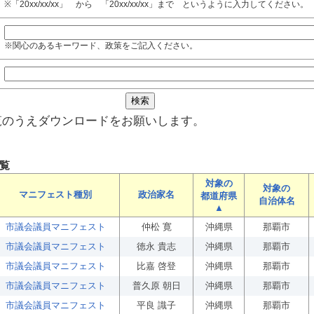
※「20xx/xx/xx」 から 「20xx/xx/xx」まで というように入力してください。
※関心のあるキーワード、政策をご記入ください。
覧のうえダウンロードをお願いします。
覧
対象の
対象の
マニフェスト種別
政治家名
都道府県
自治体名
▲
市議会議員マニフェスト
仲松 寛
沖縄県
那覇市
市議会議員マニフェスト
徳永 貴志
沖縄県
那覇市
市議会議員マニフェスト
比嘉 啓登
沖縄県
那覇市
市議会議員マニフェスト
普久原 朝日
沖縄県
那覇市
市議会議員マニフェスト
平良 識子
沖縄県
那覇市