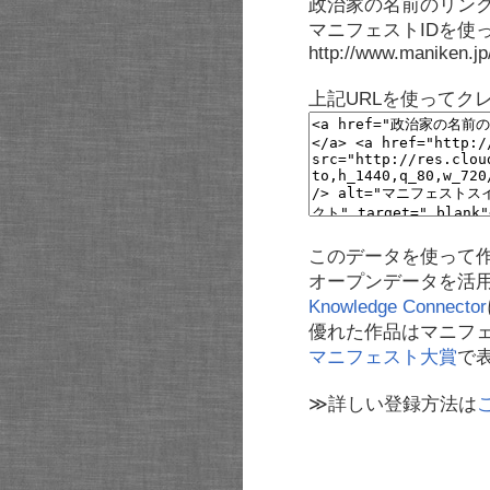
政治家の名前のリンク
マニフェストIDを使
http://www.maniken.j
上記URLを使ってク
このデータを使って
オープンデータを活
Knowledge Connector
優れた作品はマニフ
マニフェスト大賞
で
≫詳しい登録方法は