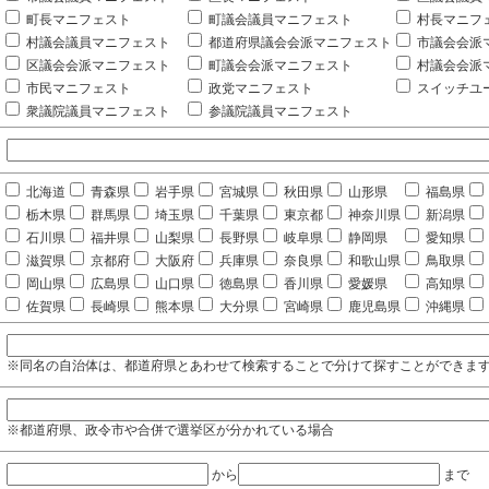
町長マニフェスト
町議会議員マニフェスト
村長マニフ
村議会議員マニフェスト
都道府県議会会派マニフェスト
市議会会派
区議会会派マニフェスト
町議会会派マニフェスト
村議会会派
市民マニフェスト
政党マニフェスト
スイッチユ
衆議院議員マニフェスト
参議院議員マニフェスト
北海道
青森県
岩手県
宮城県
秋田県
山形県
福島県
栃木県
群馬県
埼玉県
千葉県
東京都
神奈川県
新潟県
石川県
福井県
山梨県
長野県
岐阜県
静岡県
愛知県
滋賀県
京都府
大阪府
兵庫県
奈良県
和歌山県
鳥取県
岡山県
広島県
山口県
徳島県
香川県
愛媛県
高知県
佐賀県
長崎県
熊本県
大分県
宮崎県
鹿児島県
沖縄県
※同名の自治体は、都道府県とあわせて検索することで分けて探すことができま
※都道府県、政令市や合併で選挙区が分かれている場合
から
まで