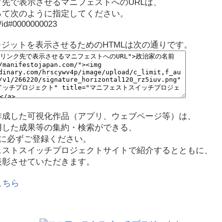
先で表示させるマニフェストへのURLは、
って次のように指定してください。
p/id#0000000023
レジットを表示させるためのHTMLは次の通りです。
作成した可視化作品（アプリ、ウェブページ等）は、
用した成果等の集約・検索ができる、
に必ずご登録ください。
ェストスイッチプロジェクトサイトで紹介するとともに、
表彰させていただきます。
こちら