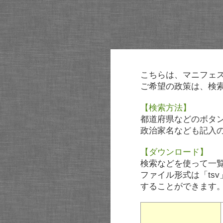
こちらは、マニフェ
ご希望の政策は、検
【検索方法】
都道府県などのボタ
政治家名なども記入
【ダウンロード】
検索などを使って一
ファイル形式は「tsv
することができます