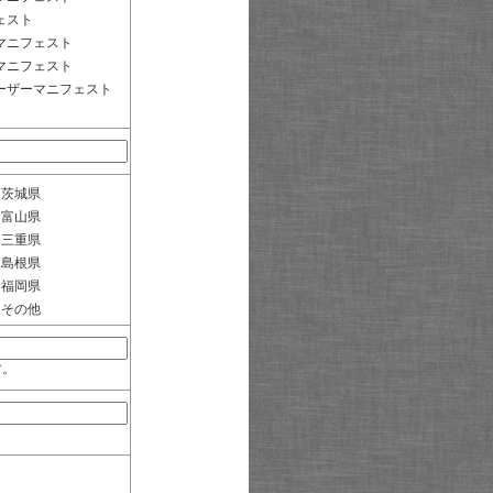
ェスト
マニフェスト
マニフェスト
ーザーマニフェスト
茨城県
富山県
三重県
島根県
福岡県
その他
す。