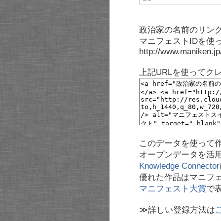
政治家の名前のリンク
マニフェストIDを使
http://www.maniken.j
上記URLを使ってク
このデータを使って
オープンデータを活
Knowledge Connector
優れた作品はマニフ
マニフェスト大賞
で
≫詳しい登録方法は