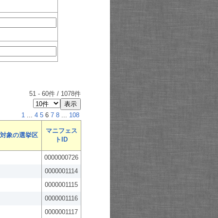
51
-
60
件 /
1078
件
1
...
4
5
6
7
8
...
108
マニフェス
対象の選挙区
トID
0000000726
0000001114
0000001115
0000001116
0000001117