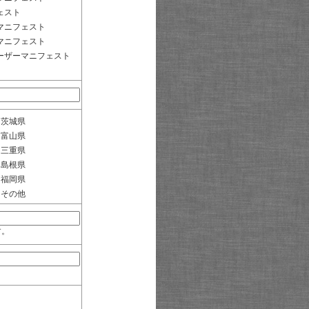
ェスト
マニフェスト
マニフェスト
ーザーマニフェスト
茨城県
富山県
三重県
島根県
福岡県
その他
す。