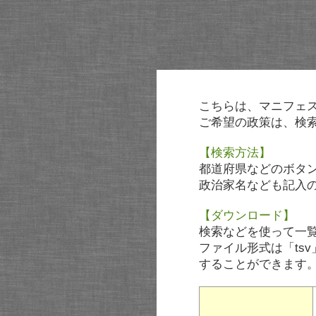
こちらは、マニフェ
ご希望の政策は、検
【検索方法】
都道府県などのボタ
政治家名なども記入
【ダウンロード】
検索などを使って一
ファイル形式は「tsv
することができます