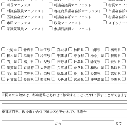
町長マニフェスト
町議会議員マニフェスト
村長マニフ
村議会議員マニフェスト
都道府県議会会派マニフェスト
市議会会派
区議会会派マニフェスト
町議会会派マニフェスト
村議会会派
市民マニフェスト
政党マニフェスト
スイッチユ
衆議院議員マニフェスト
参議院議員マニフェスト
北海道
青森県
岩手県
宮城県
秋田県
山形県
福島県
栃木県
群馬県
埼玉県
千葉県
東京都
神奈川県
新潟県
石川県
福井県
山梨県
長野県
岐阜県
静岡県
愛知県
滋賀県
京都府
大阪府
兵庫県
奈良県
和歌山県
鳥取県
岡山県
広島県
山口県
徳島県
香川県
愛媛県
高知県
佐賀県
長崎県
熊本県
大分県
宮崎県
鹿児島県
沖縄県
※同名の自治体は、都道府県とあわせて検索することで分けて探すことができま
※都道府県、政令市や合併で選挙区が分かれている場合
から
まで