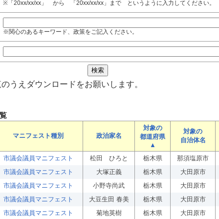
※「20xx/xx/xx」 から 「20xx/xx/xx」まで というように入力してください。
※関心のあるキーワード、政策をご記入ください。
覧のうえダウンロードをお願いします。
覧
対象の
対象の
マニフェスト種別
政治家名
都道府県
自治体名
▲
市議会議員マニフェスト
松田 ひろと
栃木県
那須塩原市
市議会議員マニフェスト
大塚正義
栃木県
大田原市
市議会議員マニフェスト
小野寺尚武
栃木県
大田原市
市議会議員マニフェスト
大豆生田 春美
栃木県
大田原市
市議会議員マニフェスト
菊地英樹
栃木県
大田原市