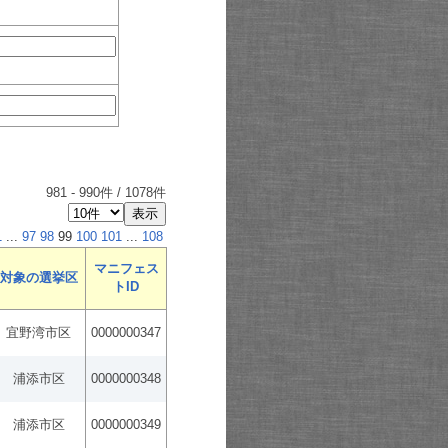
981
-
990
件 /
1078
件
1
...
97
98
99
100
101
...
108
マニフェス
対象の選挙区
トID
宜野湾市区
0000000347
浦添市区
0000000348
浦添市区
0000000349