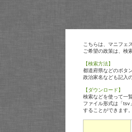
こちらは、マニフェ
ご希望の政策は、検
【検索方法】
都道府県などのボタ
政治家名なども記入
【ダウンロード】
検索などを使って一
ファイル形式は「tsv
することができます