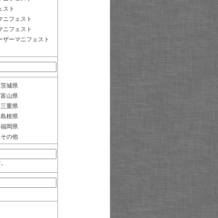
ェスト
マニフェスト
マニフェスト
ーザーマニフェスト
茨城県
富山県
三重県
島根県
福岡県
その他
す。