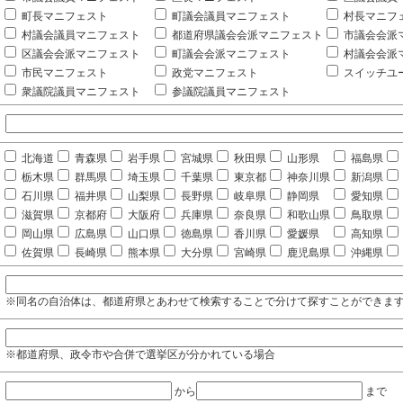
町長マニフェスト
町議会議員マニフェスト
村長マニフ
村議会議員マニフェスト
都道府県議会会派マニフェスト
市議会会派
区議会会派マニフェスト
町議会会派マニフェスト
村議会会派
市民マニフェスト
政党マニフェスト
スイッチユ
衆議院議員マニフェスト
参議院議員マニフェスト
北海道
青森県
岩手県
宮城県
秋田県
山形県
福島県
栃木県
群馬県
埼玉県
千葉県
東京都
神奈川県
新潟県
石川県
福井県
山梨県
長野県
岐阜県
静岡県
愛知県
滋賀県
京都府
大阪府
兵庫県
奈良県
和歌山県
鳥取県
岡山県
広島県
山口県
徳島県
香川県
愛媛県
高知県
佐賀県
長崎県
熊本県
大分県
宮崎県
鹿児島県
沖縄県
※同名の自治体は、都道府県とあわせて検索することで分けて探すことができま
※都道府県、政令市や合併で選挙区が分かれている場合
から
まで