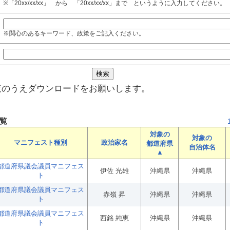
※「20xx/xx/xx」 から 「20xx/xx/xx」まで というように入力してください。
※関心のあるキーワード、政策をご記入ください。
覧のうえダウンロードをお願いします。
覧
対象の
対象の
マニフェスト種別
政治家名
都道府県
自治体名
▲
都道府県議会議員マニフェス
伊佐 光雄
沖縄県
沖縄県
ト
都道府県議会議員マニフェス
赤嶺 昇
沖縄県
沖縄県
ト
都道府県議会議員マニフェス
西銘 純恵
沖縄県
沖縄県
ト