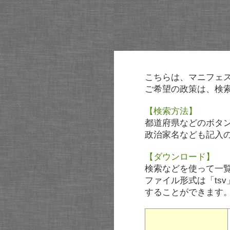
こちらは、マニフェ
ご希望の政策は、検
【検索方法】
都道府県などのボタ
政治家名なども記入
【ダウンロード】
検索などを使って一
ファイル形式は「tsv
することができます