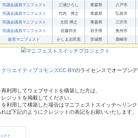
市議会議員マニフェスト
三浦ひろし
青森県
八戸市
市議会議員マニフェスト
竹内 博之
青森県
弘前市
市議会議員マニフェスト
太田 博之
青森県
三沢市
市議会議員マニフェスト
佐藤邦夫
岩手県
奥州市
政党マニフェスト
かしま志民党
茨城県
鹿嶋市
、
クリエイティブコモンズCC-BY
のライセンスでオープンデ
を再利用してウェブサイトを構築した方は、
クレジットを掲載してください。
タを利用して構築した場合はマニフェストスイッチへリンク
あれば下記のようにクレジットの表記をお願いいたします。