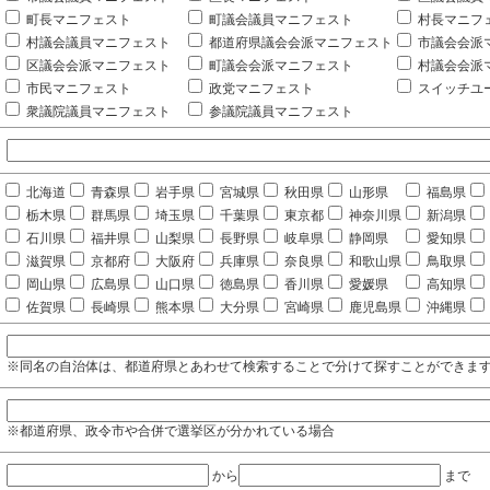
町長マニフェスト
町議会議員マニフェスト
村長マニフ
村議会議員マニフェスト
都道府県議会会派マニフェスト
市議会会派
区議会会派マニフェスト
町議会会派マニフェスト
村議会会派
市民マニフェスト
政党マニフェスト
スイッチユ
衆議院議員マニフェスト
参議院議員マニフェスト
北海道
青森県
岩手県
宮城県
秋田県
山形県
福島県
栃木県
群馬県
埼玉県
千葉県
東京都
神奈川県
新潟県
石川県
福井県
山梨県
長野県
岐阜県
静岡県
愛知県
滋賀県
京都府
大阪府
兵庫県
奈良県
和歌山県
鳥取県
岡山県
広島県
山口県
徳島県
香川県
愛媛県
高知県
佐賀県
長崎県
熊本県
大分県
宮崎県
鹿児島県
沖縄県
※同名の自治体は、都道府県とあわせて検索することで分けて探すことができま
※都道府県、政令市や合併で選挙区が分かれている場合
から
まで