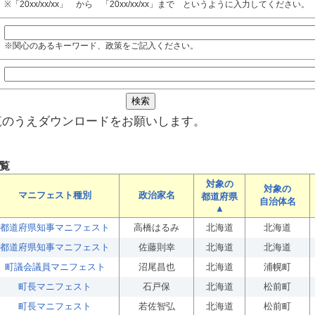
※「20xx/xx/xx」 から 「20xx/xx/xx」まで というように入力してください。
※関心のあるキーワード、政策をご記入ください。
覧のうえダウンロードをお願いします。
覧
対象の
対象の
マニフェスト種別
政治家名
都道府県
自治体名
▲
都道府県知事マニフェスト
高橋はるみ
北海道
北海道
都道府県知事マニフェスト
佐藤則幸
北海道
北海道
町議会議員マニフェスト
沼尾昌也
北海道
浦幌町
町長マニフェスト
石戸保
北海道
松前町
町長マニフェスト
若佐智弘
北海道
松前町