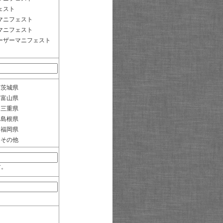
ェスト
マニフェスト
マニフェスト
ーザーマニフェスト
茨城県
富山県
三重県
島根県
福岡県
その他
す。