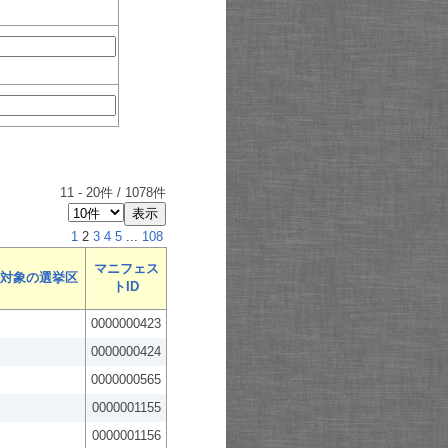
11
-
20
件 /
1078
件
1
2
3
4
5
...
108
マニフェス
対象の選挙区
トID
0000000423
0000000424
0000000565
0000001155
0000001156