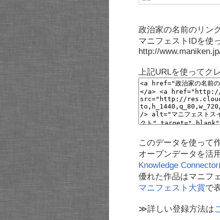
政治家の名前のリンク
マニフェストIDを使
http://www.maniken.j
上記URLを使ってク
このデータを使って
オープンデータを活
Knowledge Connector
優れた作品はマニフ
マニフェスト大賞
で
≫詳しい登録方法は