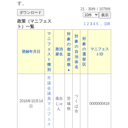
す。
21
-
30
件 /
1078
件
政策（マニフェス
1
2
3
4
5
...
108
ト）一覧
マ
対
対
ニ
対
象
象
フ
象
の
の
ェ
政治
の
マニフェス
都
登録年月日
自
ス
家名
選
トID
道
治
ト
挙
府
体
種
区
県
名
別
▲
市
議
会
議
つ
員
落合
茨
2016年10月14
く
マ
じゅ
城
0000000418
日
ば
ニ
ん
県
市
フ
ェ
ス