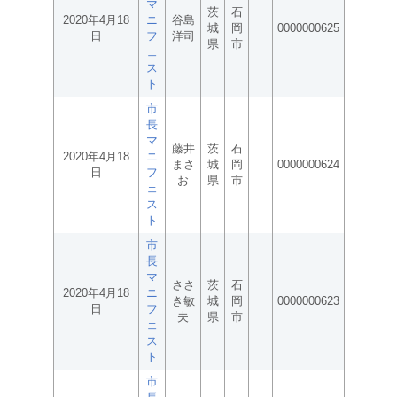
マ
茨
石
2020年4月18
ニ
谷島
城
岡
0000000625
日
フ
洋司
県
市
ェ
ス
ト
市
長
マ
藤井
茨
石
2020年4月18
ニ
まさ
城
岡
0000000624
日
フ
お
県
市
ェ
ス
ト
市
長
マ
ささ
茨
石
2020年4月18
ニ
き敏
城
岡
0000000623
日
フ
夫
県
市
ェ
ス
ト
市