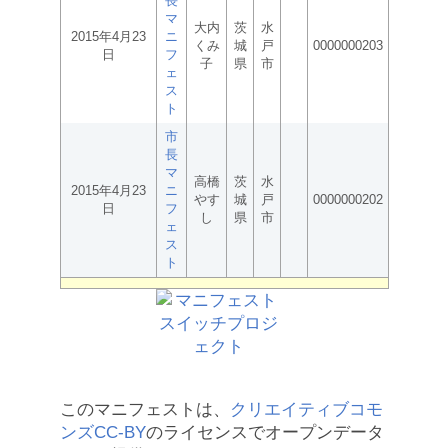
長
マ
大内
茨
水
2015年4月23
ニ
くみ
城
戸
0000000203
日
フ
子
県
市
ェ
ス
ト
市
長
マ
高橋
茨
水
2015年4月23
ニ
やす
城
戸
0000000202
日
フ
し
県
市
ェ
ス
ト
このマニフェストは、
クリエイティブコモ
ンズCC-BY
のライセンスでオープンデータ