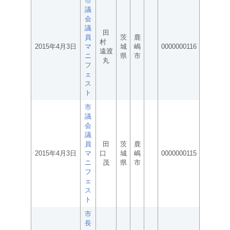
市
議
会
議
田
員
茨
鹿
村
2015年4月3日
マ
城
嶋
0000000116
遠渡
ニ
県
市
丸
フ
ェ
ス
ト
市
議
会
議
員
田
茨
鹿
2015年4月3日
マ
口
城
嶋
0000000115
ニ
茂
県
市
フ
ェ
ス
ト
市
長