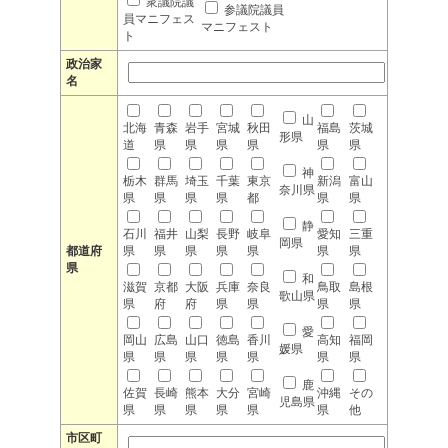
衆議院議
参議院議員
員マニフェス
マニフェスト
ト
政治家
名
山
北海
青森
岩手
宮城
秋田
福島
茨城
形県
道
県
県
県
県
県
県
神
栃木
群馬
埼玉
千葉
東京
新潟
富山
奈川県
県
県
県
県
都
県
県
静
石川
福井
山梨
長野
岐阜
愛知
三重
岡県
都道府
県
県
県
県
県
県
県
県
和
滋賀
京都
大阪
兵庫
奈良
鳥取
島根
歌山県
県
府
府
県
県
県
県
愛
岡山
広島
山口
徳島
香川
高知
福岡
媛県
県
県
県
県
県
県
県
鹿
佐賀
長崎
熊本
大分
宮崎
沖縄
その
児島県
県
県
県
県
県
県
他
市区町