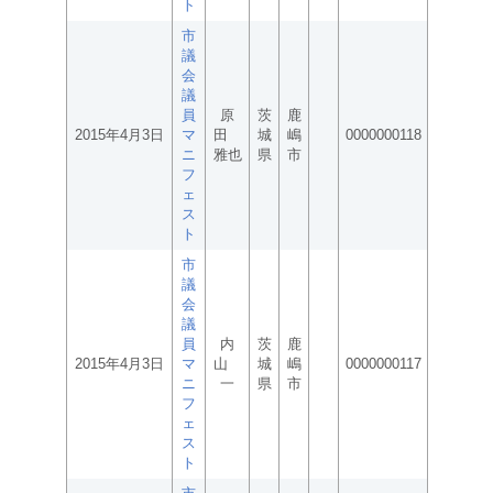
ト
市
議
会
議
員
原
茨
鹿
2015年4月3日
マ
田
城
嶋
0000000118
ニ
雅也
県
市
フ
ェ
ス
ト
市
議
会
議
員
内
茨
鹿
2015年4月3日
マ
山
城
嶋
0000000117
ニ
一
県
市
フ
ェ
ス
ト