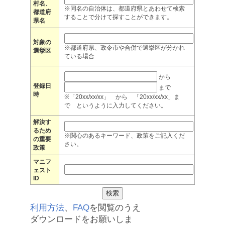
村名、
※同名の自治体は、都道府県とあわせて検索
都道府
することで分けて探すことができます。
県名
対象の
※都道府県、政令市や合併で選挙区が分かれ
選挙区
ている場合
から
登録日
まで
時
※「20xx/xx/xx」 から 「20xx/xx/xx」ま
で というように入力してください。
解決す
るため
※関心のあるキーワード、政策をご記入くだ
の重要
さい。
政策
マニフ
ェスト
ID
利用方法
、
FAQ
を閲覧のうえ
ダウンロードをお願いしま