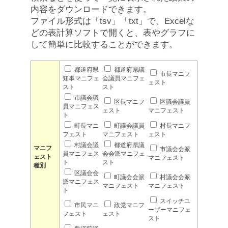
内容をダウンロードできます。
ファイル形式は「tsv」「txt」で、Excelな
どの表計算ソフトで開くと、表やグラフに
して簡単に比較することができます。
都道府県
都道府県議
市長マニフ
知事マニフェ
会議員マニフェ
ェスト
スト
スト
市議会議
区長マニフ
区議会議員
員マニフェス
ェスト
マニフェスト
ト
町長マニ
町議会議員
村長マニフ
フェスト
マニフェスト
ェスト
村議会議
都道府県議
マニフ
市議会会派
員マニフェス
会会派マニフェ
ェスト
マニフェスト
ト
スト
種別
区議会会
町議会会派
村議会会派
派マニフェス
マニフェスト
マニフェスト
ト
スイッチユ
市民マニ
政党マニフ
ーザーマニフェ
フェスト
ェスト
スト