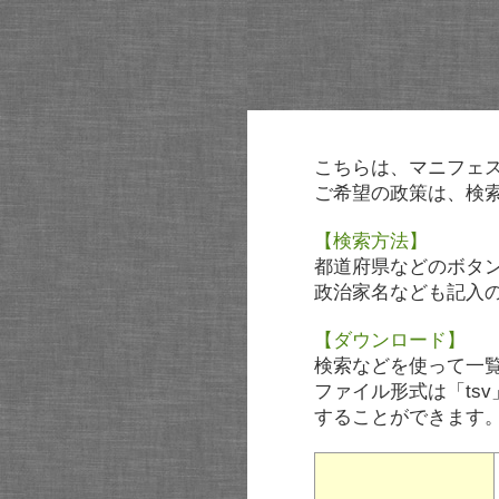
こちらは、マニフェ
ご希望の政策は、検
【検索方法】
都道府県などのボタ
政治家名なども記入
【ダウンロード】
検索などを使って一
ファイル形式は「tsv
することができます