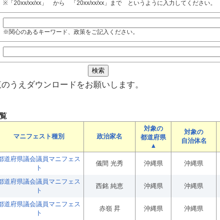
※「20xx/xx/xx」 から 「20xx/xx/xx」まで というように入力してください。
※関心のあるキーワード、政策をご記入ください。
覧のうえダウンロードをお願いします。
覧
対象の
対象の
マニフェスト種別
政治家名
都道府県
自治体名
▲
都道府県議会議員マニフェス
儀間 光秀
沖縄県
沖縄県
ト
都道府県議会議員マニフェス
西銘 純恵
沖縄県
沖縄県
ト
都道府県議会議員マニフェス
赤嶺 昇
沖縄県
沖縄県
ト