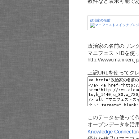
数件など表示可能で
政治家の名前
政治家の名前のリンク
マニフェストIDを使
http://www.maniken.j
上記URLを使ってク
このデータを使って
オープンデータを活
Knowledge Connector
優れた作品はマニフ