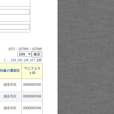
1071
-
1078
件 /
1078
件
1
...
104
105
106
107
108
マニフェス
対象の選挙区
トID
浦添市区
0000000350
浦添市区
0000000349
浦添市区
0000000348