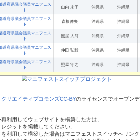
都道府県議会議員マニフェス
山内 末子
沖縄県
沖縄県
ト
都道府県議会議員マニフェス
森根伸夫
沖縄県
沖縄県
ト
都道府県議会議員マニフェス
照屋 大河
沖縄県
沖縄県
ト
都道府県議会議員マニフェス
仲田 弘毅
沖縄県
沖縄県
ト
都道府県議会議員マニフェス
照屋 守之
沖縄県
沖縄県
ト
、
クリエイティブコモンズCC-BY
のライセンスでオープンデ
を再利用してウェブサイトを構築した方は、
クレジットを掲載してください。
タを利用して構築した場合はマニフェストスイッチへリンク