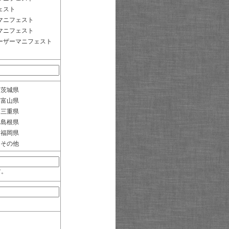
ェスト
マニフェスト
マニフェスト
ーザーマニフェスト
茨城県
富山県
三重県
島根県
福岡県
その他
す。