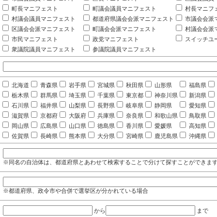
町長マニフェスト
町議会議員マニフェスト
村長マニフ
村議会議員マニフェスト
都道府県議会会派マニフェスト
市議会会派
区議会会派マニフェスト
町議会会派マニフェスト
村議会会派
市民マニフェスト
政党マニフェスト
スイッチユ
衆議院議員マニフェスト
参議院議員マニフェスト
北海道
青森県
岩手県
宮城県
秋田県
山形県
福島県
栃木県
群馬県
埼玉県
千葉県
東京都
神奈川県
新潟県
石川県
福井県
山梨県
長野県
岐阜県
静岡県
愛知県
滋賀県
京都府
大阪府
兵庫県
奈良県
和歌山県
鳥取県
岡山県
広島県
山口県
徳島県
香川県
愛媛県
高知県
佐賀県
長崎県
熊本県
大分県
宮崎県
鹿児島県
沖縄県
※同名の自治体は、都道府県とあわせて検索することで分けて探すことができま
※都道府県、政令市や合併で選挙区が分かれている場合
から
まで