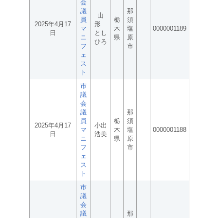
会
議
那
山
員
栃
須
2025年4月17
形
マ
木
塩
0000001189
日
とし
ニ
県
原
ひろ
フ
市
ェ
ス
ト
市
議
会
議
那
員
栃
須
2025年4月17
小出
マ
木
塩
0000001188
日
浩美
ニ
県
原
フ
市
ェ
ス
ト
市
議
会
議
那