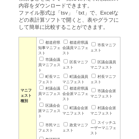
内容をダウンロードできます。
ファイル形式は「tsv」「txt」で、Excelな
どの表計算ソフトで開くと、表やグラフに
して簡単に比較することができます。
都道府県
都道府県議
市長マニフ
知事マニフェ
会議員マニフェ
ェスト
スト
スト
市議会議
区長マニフ
区議会議員
員マニフェス
ェスト
マニフェスト
ト
町長マニ
町議会議員
村長マニフ
フェスト
マニフェスト
ェスト
村議会議
都道府県議
マニフ
市議会会派
員マニフェス
会会派マニフェ
ェスト
マニフェスト
ト
スト
種別
区議会会
町議会会派
村議会会派
派マニフェス
マニフェスト
マニフェスト
ト
スイッチユ
市民マニ
政党マニフ
ーザーマニフェ
フェスト
ェスト
スト