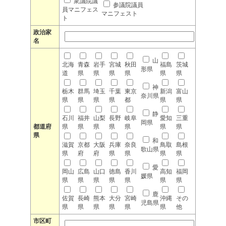
衆議院議
参議院議員
員マニフェス
マニフェスト
ト
政治家
名
山
北海
青森
岩手
宮城
秋田
福島
茨城
形県
道
県
県
県
県
県
県
神
栃木
群馬
埼玉
千葉
東京
新潟
富山
奈川県
県
県
県
県
都
県
県
静
石川
福井
山梨
長野
岐阜
愛知
三重
岡県
都道府
県
県
県
県
県
県
県
県
和
滋賀
京都
大阪
兵庫
奈良
鳥取
島根
歌山県
県
府
府
県
県
県
県
愛
岡山
広島
山口
徳島
香川
高知
福岡
媛県
県
県
県
県
県
県
県
鹿
佐賀
長崎
熊本
大分
宮崎
沖縄
その
児島県
県
県
県
県
県
県
他
市区町