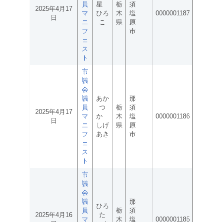
員
星
栃
須
2025年4月17
マ
ひろ
木
塩
0000001187
日
ニ
こ
県
原
フ
市
ェ
ス
ト
市
議
会
議
あか
那
員
つ
栃
須
2025年4月17
マ
か
木
塩
0000001186
日
ニ
しげ
県
原
フ
あき
市
ェ
ス
ト
市
議
会
議
那
ひろ
員
栃
須
2025年4月16
た
マ
木
塩
0000001185