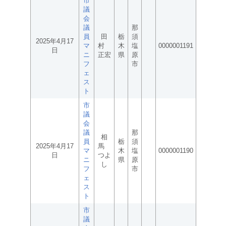
市
議
会
議
那
員
田
栃
須
2025年4月17
マ
村
木
塩
0000001191
日
ニ
正宏
県
原
フ
市
ェ
ス
ト
市
議
会
議
那
相
員
栃
須
2025年4月17
馬
マ
木
塩
0000001190
日
つよ
ニ
県
原
し
フ
市
ェ
ス
ト
市
議