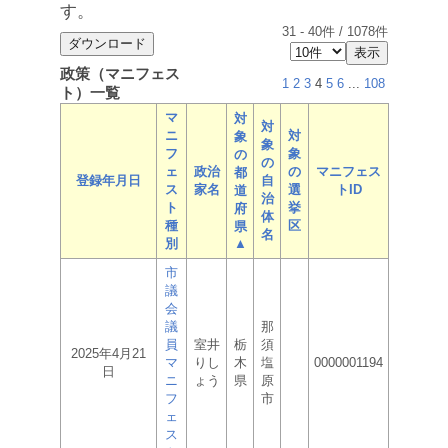
す。
31
-
40
件 /
1078
件
政策（マニフェス
1
2
3
4
5
6
...
108
ト）一覧
マ
対
対
ニ
対
象
象
フ
象
の
の
ェ
政治
の
マニフェス
都
登録年月日
自
ス
家名
選
トID
道
治
ト
挙
府
体
種
区
県
名
別
▲
市
議
会
議
那
員
室井
栃
須
2025年4月21
マ
りし
木
塩
0000001194
日
ニ
ょう
県
原
フ
市
ェ
ス