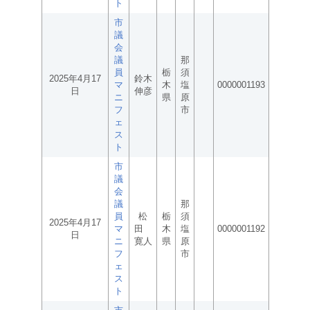
ト
市
議
会
議
那
員
栃
須
2025年4月17
鈴木
マ
木
塩
0000001193
日
伸彦
ニ
県
原
フ
市
ェ
ス
ト
市
議
会
議
那
員
松
栃
須
2025年4月17
マ
田
木
塩
0000001192
日
ニ
寛人
県
原
フ
市
ェ
ス
ト