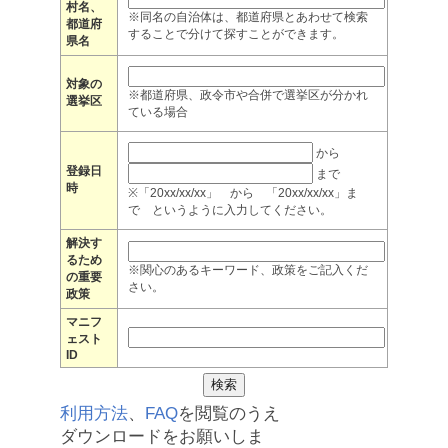
村名、
※同名の自治体は、都道府県とあわせて検索
都道府
することで分けて探すことができます。
県名
対象の
※都道府県、政令市や合併で選挙区が分かれ
選挙区
ている場合
から
登録日
まで
時
※「20xx/xx/xx」 から 「20xx/xx/xx」ま
で というように入力してください。
解決す
るため
※関心のあるキーワード、政策をご記入くだ
の重要
さい。
政策
マニフ
ェスト
ID
利用方法
、
FAQ
を閲覧のうえ
ダウンロードをお願いしま