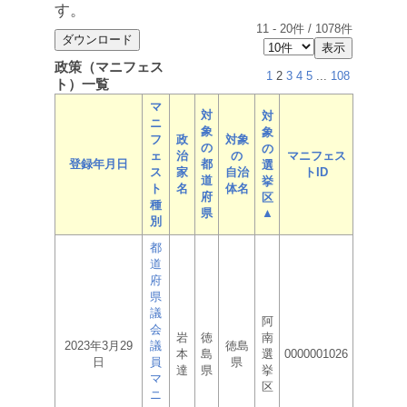
す。
11
-
20
件 /
1078
件
政策（マニフェス
1
2
3
4
5
...
108
ト）一覧
マ
対
対
ニ
象
象
フ
政
対象
の
の
ェ
治
の
マニフェス
登録年月日
都
選
ス
家
自治
トID
道
挙
ト
名
体名
府
区
種
県
▲
別
都
道
府
県
議
阿
会
岩
徳
南
2023年3月29
議
徳島
本
島
選
0000001026
日
員
県
達
県
挙
マ
区
ニ