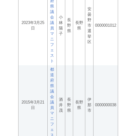
府
県
安
議
曇
会
小
長
野
2023年3月25
議
林
長野
野
市
0000001012
日
員
陽
県
県
選
マ
子
挙
ニ
区
フ
ェ
ス
ト
都
道
府
県
議
会
酒
長
伊
2015年3月21
議
長野
井
野
那
0000000038
日
員
県
茂
県
市
マ
ニ
フ
ェ
ス