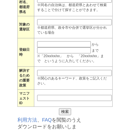
村名、
※同名の自治体は、都道府県とあわせて検索
都道府
することで分けて探すことができます。
県名
対象の
※都道府県、政令市や合併で選挙区が分かれ
選挙区
ている場合
から
登録日
まで
時
※「20xx/xx/xx」 から 「20xx/xx/xx」ま
で というように入力してください。
解決す
るため
※関心のあるキーワード、政策をご記入くだ
の重要
さい。
政策
マニフ
ェスト
ID
利用方法
、
FAQ
を閲覧のうえ
ダウンロードをお願いしま