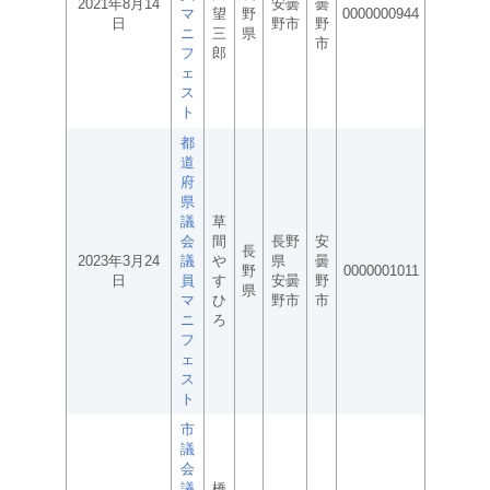
2021年8月14
安曇
曇
マ
望
野
0000000944
日
野市
野
ニ
三
県
市
フ
郎
ェ
ス
ト
都
道
府
県
議
草
会
間
長野
安
長
2023年3月24
議
や
県
曇
野
0000001011
日
員
す
安曇
野
県
マ
ひ
野市
市
ニ
ろ
フ
ェ
ス
ト
市
議
会
議
橋