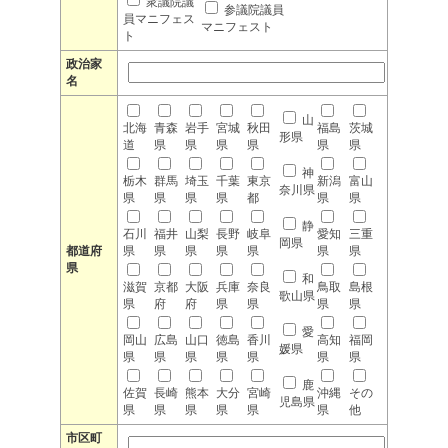
衆議院議
参議院議員
員マニフェス
マニフェスト
ト
政治家
名
山
北海
青森
岩手
宮城
秋田
福島
茨城
形県
道
県
県
県
県
県
県
神
栃木
群馬
埼玉
千葉
東京
新潟
富山
奈川県
県
県
県
県
都
県
県
静
石川
福井
山梨
長野
岐阜
愛知
三重
岡県
都道府
県
県
県
県
県
県
県
県
和
滋賀
京都
大阪
兵庫
奈良
鳥取
島根
歌山県
県
府
府
県
県
県
県
愛
岡山
広島
山口
徳島
香川
高知
福岡
媛県
県
県
県
県
県
県
県
鹿
佐賀
長崎
熊本
大分
宮崎
沖縄
その
児島県
県
県
県
県
県
県
他
市区町