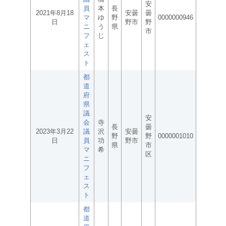
安
員
本
長
2021年8月18
安曇
曇
マ
ゆ
野
0000000946
日
野市
野
ニ
う
県
市
フ
じ
ェ
ス
ト
都
道
府
県
議
安
会
寺
長
曇
2023年3月22
議
沢
安曇
野
野
0000001010
日
員
功
野市
県
市
マ
希
区
ニ
フ
ェ
ス
ト
都
道