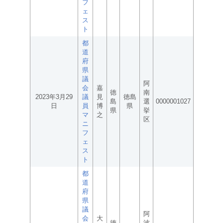
フ
ェ
ス
ト
都
道
府
県
議
阿
会
嘉
徳
南
2023年3月29
議
見
徳島
島
選
0000001027
日
員
博
県
県
挙
マ
之
区
ニ
フ
ェ
ス
ト
都
道
府
県
議
阿
会
大
徳
波