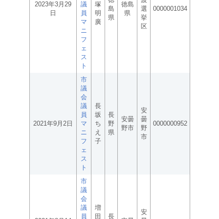
2023年3月29
議
塚
徳島
島
選
0000001034
日
員
明
県
県
挙
マ
廣
区
ニ
フ
ェ
ス
ト
市
議
会
議
長
安
員
坂
長
安曇
曇
2021年9月2日
マ
ち
野
0000000952
野市
野
ニ
え
県
市
フ
子
ェ
ス
ト
市
議
会
議
増
安
員
田
長