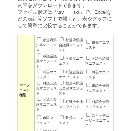
内容をダウンロードできます。
ファイル形式は「tsv」「txt」で、Excelな
どの表計算ソフトで開くと、表やグラフに
して簡単に比較することができます。
都道府県
都道府県議
市長マニフ
知事マニフェ
会議員マニフェ
ェスト
スト
スト
市議会議
区長マニフ
区議会議員
員マニフェス
ェスト
マニフェスト
ト
町長マニ
町議会議員
村長マニフ
フェスト
マニフェスト
ェスト
村議会議
都道府県議
マニフ
市議会会派
員マニフェス
会会派マニフェ
ェスト
マニフェスト
ト
スト
種別
区議会会
町議会会派
村議会会派
派マニフェス
マニフェスト
マニフェスト
ト
スイッチユ
市民マニ
政党マニフ
ーザーマニフェ
フェスト
ェスト
スト