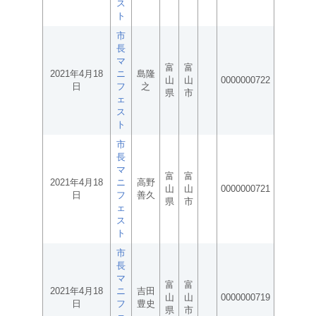
ス
ト
市
長
マ
富
富
2021年4月18
ニ
島隆
山
山
0000000722
日
フ
之
県
市
ェ
ス
ト
市
長
マ
富
富
2021年4月18
ニ
高野
山
山
0000000721
日
フ
善久
県
市
ェ
ス
ト
市
長
マ
富
富
2021年4月18
ニ
吉田
山
山
0000000719
日
フ
豊史
県
市