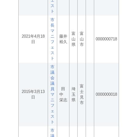
ェ
ス
ト
市
長
マ
富
富
2021年4月18
ニ
藤井
山
山
0000000718
日
フ
裕久
県
市
ェ
ス
ト
市
議
会
議
富
員
田
埼
2015年3月13
士
マ
中
玉
0000000018
日
見
ニ
栄志
県
市
フ
ェ
ス
ト
市
議