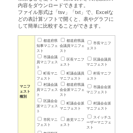
内容をダウンロードできます。
ファイル形式は「tsv」「txt」で、Excelな
どの表計算ソフトで開くと、表やグラフに
して簡単に比較することができます。
都道府県
都道府県議
市長マニフ
知事マニフェ
会議員マニフェ
ェスト
スト
スト
市議会議
区長マニフ
区議会議員
員マニフェス
ェスト
マニフェスト
ト
町長マニ
町議会議員
村長マニフ
フェスト
マニフェスト
ェスト
村議会議
都道府県議
マニフ
市議会会派
員マニフェス
会会派マニフェ
ェスト
マニフェスト
ト
スト
種別
区議会会
町議会会派
村議会会派
派マニフェス
マニフェスト
マニフェスト
ト
スイッチユ
市民マニ
政党マニフ
ーザーマニフェ
フェスト
ェスト
スト