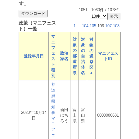
す。
1051
-
1060
件 /
1078
件
政策（マニフェス
1
...
104
105
106
107
108
ト）一覧
マ
対
対
対
ニ
象
象
象
フ
の
の
の
ェ
政治
マニフェス
登録年月日
都
自
選
ス
家名
トID
道
治
挙
ト
府
体
区
種
県
名
▲
別
都
道
府
県
知
新田
富
富
2020年10月14
事
はち
山
山
0000000681
日
マ
ろう
県
県
ニ
フ
ェ