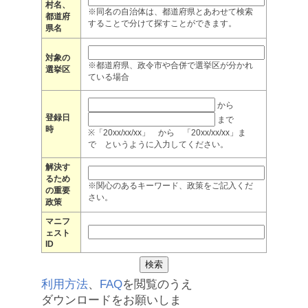
村名、
※同名の自治体は、都道府県とあわせて検索
都道府
することで分けて探すことができます。
県名
対象の
※都道府県、政令市や合併で選挙区が分かれ
選挙区
ている場合
から
登録日
まで
時
※「20xx/xx/xx」 から 「20xx/xx/xx」ま
で というように入力してください。
解決す
るため
※関心のあるキーワード、政策をご記入くだ
の重要
さい。
政策
マニフ
ェスト
ID
利用方法
、
FAQ
を閲覧のうえ
ダウンロードをお願いしま