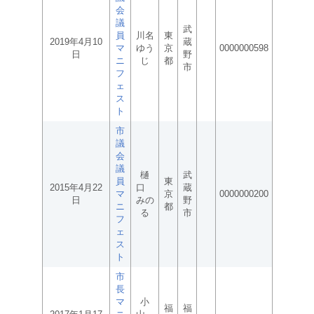
会
議
武
員
川名
東
2019年4月10
蔵
マ
ゆう
京
0000000598
日
野
ニ
じ
都
市
フ
ェ
ス
ト
市
議
会
議
樋
武
員
東
2015年4月22
口
蔵
マ
京
0000000200
日
みの
野
ニ
都
る
市
フ
ェ
ス
ト
市
長
マ
小
福
福