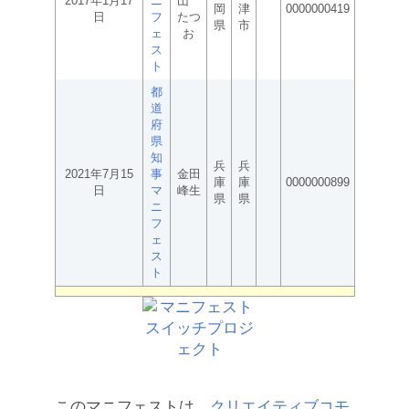
2017年1月17
ニ
山
岡
津
0000000419
日
フ
たつ
県
市
ェ
お
ス
ト
都
道
府
県
知
兵
兵
2021年7月15
事
金田
庫
庫
0000000899
日
マ
峰生
県
県
ニ
フ
ェ
ス
ト
このマニフェストは、
クリエイティブコモ