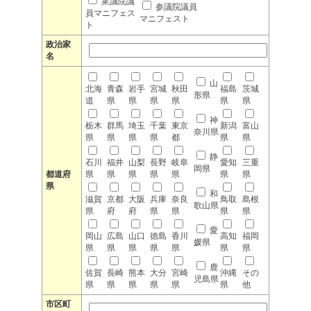
衆議院議
参議院議員
員マニフェス
マニフェスト
ト
政治家
名
山
北海
青森
岩手
宮城
秋田
福島
茨城
形県
道
県
県
県
県
県
県
神
栃木
群馬
埼玉
千葉
東京
新潟
富山
奈川県
県
県
県
県
都
県
県
静
石川
福井
山梨
長野
岐阜
愛知
三重
岡県
都道府
県
県
県
県
県
県
県
県
和
滋賀
京都
大阪
兵庫
奈良
鳥取
島根
歌山県
県
府
府
県
県
県
県
愛
岡山
広島
山口
徳島
香川
高知
福岡
媛県
県
県
県
県
県
県
県
鹿
佐賀
長崎
熊本
大分
宮崎
沖縄
その
児島県
県
県
県
県
県
県
他
市区町