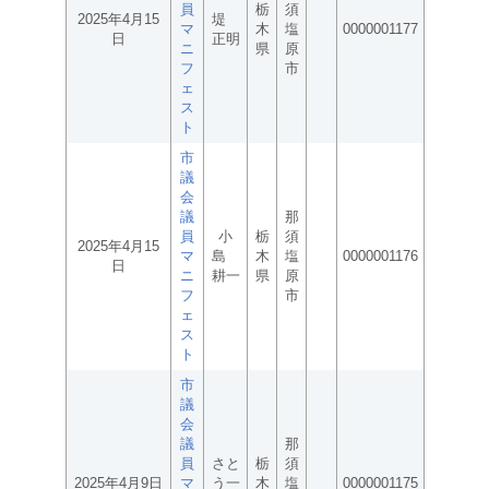
員
栃
須
2025年4月15
堤
マ
木
塩
0000001177
日
正明
ニ
県
原
フ
市
ェ
ス
ト
市
議
会
議
那
員
小
栃
須
2025年4月15
マ
島
木
塩
0000001176
日
ニ
耕一
県
原
フ
市
ェ
ス
ト
市
議
会
議
那
員
さと
栃
須
2025年4月9日
マ
う一
木
塩
0000001175