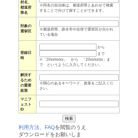
村名、
※同名の自治体は、都道府県とあわせて検索
都道府
することで分けて探すことができます。
県名
対象の
※都道府県、政令市や合併で選挙区が分かれ
選挙区
ている場合
から
登録日
まで
時
※「20xx/xx/xx」 から 「20xx/xx/xx」ま
で というように入力してください。
解決す
るため
※関心のあるキーワード、政策をご記入くだ
の重要
さい。
政策
マニフ
ェスト
ID
利用方法
、
FAQ
を閲覧のうえ
ダウンロードをお願いしま