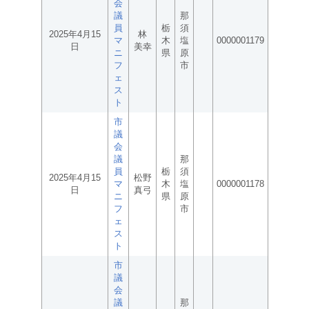
会
議
那
員
栃
須
2025年4月15
林
マ
木
塩
0000001179
日
美幸
ニ
県
原
フ
市
ェ
ス
ト
市
議
会
議
那
員
栃
須
2025年4月15
松野
マ
木
塩
0000001178
日
真弓
ニ
県
原
フ
市
ェ
ス
ト
市
議
会
議
那