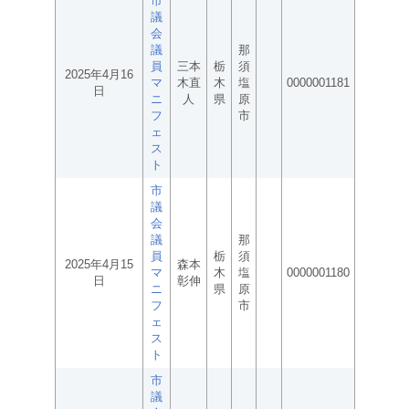
市
議
会
議
那
員
三本
栃
須
2025年4月16
マ
木直
木
塩
0000001181
日
ニ
人
県
原
フ
市
ェ
ス
ト
市
議
会
議
那
員
栃
須
2025年4月15
森本
マ
木
塩
0000001180
日
彰伸
ニ
県
原
フ
市
ェ
ス
ト
市
議