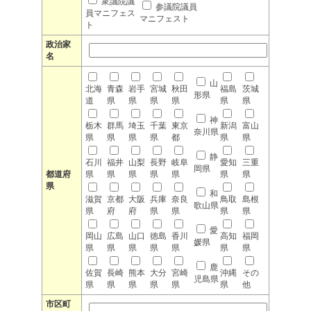
衆議院議
参議院議員
員マニフェス
マニフェスト
ト
政治家
名
山
北海
青森
岩手
宮城
秋田
福島
茨城
形県
道
県
県
県
県
県
県
神
栃木
群馬
埼玉
千葉
東京
新潟
富山
奈川県
県
県
県
県
都
県
県
静
石川
福井
山梨
長野
岐阜
愛知
三重
岡県
都道府
県
県
県
県
県
県
県
県
和
滋賀
京都
大阪
兵庫
奈良
鳥取
島根
歌山県
県
府
府
県
県
県
県
愛
岡山
広島
山口
徳島
香川
高知
福岡
媛県
県
県
県
県
県
県
県
鹿
佐賀
長崎
熊本
大分
宮崎
沖縄
その
児島県
県
県
県
県
県
県
他
市区町