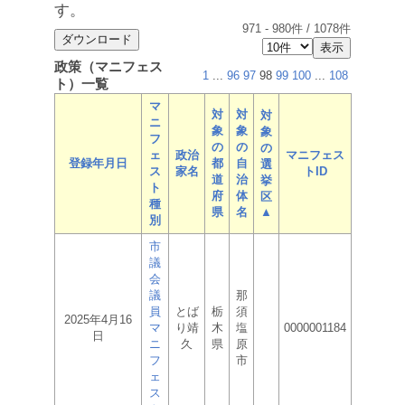
す。
971
-
980
件 /
1078
件
政策（マニフェス
1
...
96
97
98
99
100
...
108
ト）一覧
マ
対
対
対
ニ
象
象
象
フ
の
の
の
ェ
政治
マニフェス
登録年月日
都
自
選
ス
家名
トID
道
治
挙
ト
府
体
区
種
県
名
▲
別
市
議
会
議
那
員
とば
栃
須
2025年4月16
マ
り靖
木
塩
0000001184
日
ニ
久
県
原
フ
市
ェ
ス