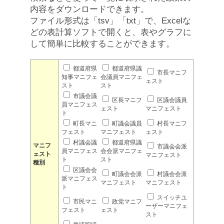
内容をダウンロードできます。
ファイル形式は「tsv」「txt」で、Excelな
どの表計算ソフトで開くと、表やグラフに
して簡単に比較することができます。
都道府県
都道府県議
市長マニフ
知事マニフェ
会議員マニフェ
ェスト
スト
スト
市議会議
区長マニフ
区議会議員
員マニフェス
ェスト
マニフェスト
ト
町長マニ
町議会議員
村長マニフ
フェスト
マニフェスト
ェスト
村議会議
都道府県議
マニフ
市議会会派
員マニフェス
会会派マニフェ
ェスト
マニフェスト
ト
スト
種別
区議会会
町議会会派
村議会会派
派マニフェス
マニフェスト
マニフェスト
ト
スイッチユ
市民マニ
政党マニフ
ーザーマニフェ
フェスト
ェスト
スト