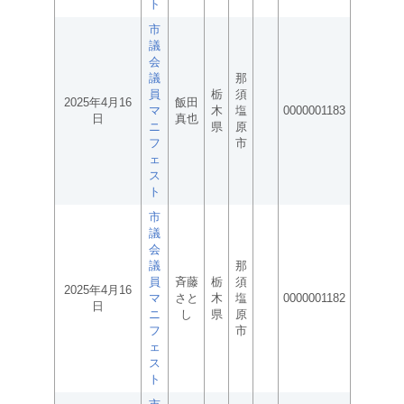
ト
市
議
会
議
那
員
栃
須
2025年4月16
飯田
マ
木
塩
0000001183
日
真也
ニ
県
原
フ
市
ェ
ス
ト
市
議
会
議
那
員
斉藤
栃
須
2025年4月16
マ
さと
木
塩
0000001182
日
ニ
し
県
原
フ
市
ェ
ス
ト