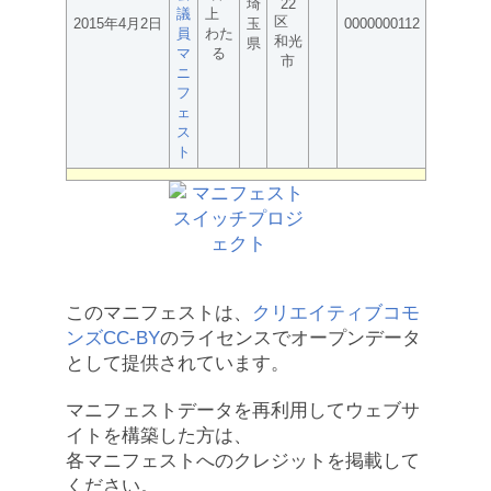
埼
22
議
上
区
2015年4月2日
玉
0000000112
員
わた
和光
県
マ
る
市
ニ
フ
ェ
ス
ト
このマニフェストは、
クリエイティブコモ
ンズCC-BY
のライセンスでオープンデータ
として提供されています。
マニフェストデータを再利用してウェブサ
イトを構築した方は、
各マニフェストへのクレジットを掲載して
ください。