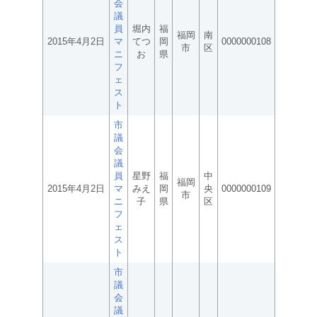
会
議
員
堀内
福
福岡
南
2015年4月2日
マ
てつ
岡
0000000108
市
区
ニ
お
県
フ
ェ
ス
ト
市
議
会
議
員
星野
福
中
福岡
2015年4月2日
マ
みえ
岡
央
0000000109
市
ニ
子
県
区
フ
ェ
ス
ト
市
議
会
議