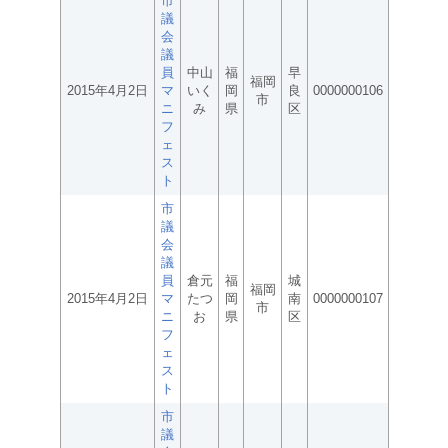
市
議
会
議
員
中山
福
早
福岡
2015年4月2日
マ
いく
岡
良
0000000106
市
ニ
み
県
区
フ
ェ
ス
ト
市
議
会
議
員
倉元
福
城
福岡
2015年4月2日
マ
たつ
岡
南
0000000107
市
ニ
お
県
区
フ
ェ
ス
ト
市
議