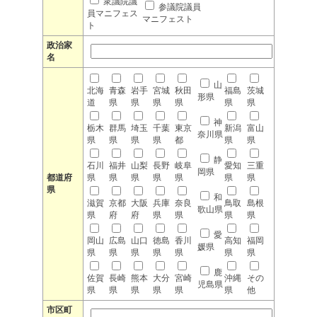
衆議院議
参議院議員
員マニフェス
マニフェスト
ト
政治家
名
山
北海
青森
岩手
宮城
秋田
福島
茨城
形県
道
県
県
県
県
県
県
神
栃木
群馬
埼玉
千葉
東京
新潟
富山
奈川県
県
県
県
県
都
県
県
静
石川
福井
山梨
長野
岐阜
愛知
三重
岡県
都道府
県
県
県
県
県
県
県
県
和
滋賀
京都
大阪
兵庫
奈良
鳥取
島根
歌山県
県
府
府
県
県
県
県
愛
岡山
広島
山口
徳島
香川
高知
福岡
媛県
県
県
県
県
県
県
県
鹿
佐賀
長崎
熊本
大分
宮崎
沖縄
その
児島県
県
県
県
県
県
県
他
市区町