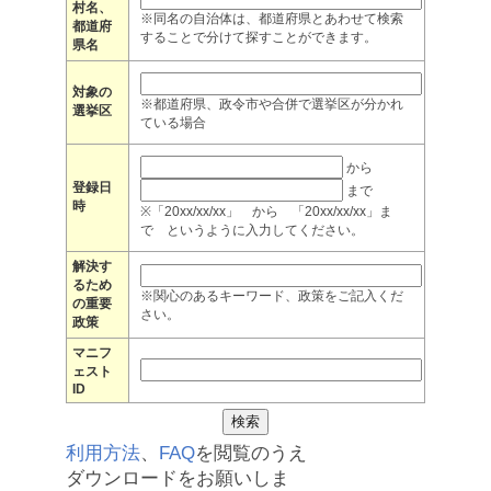
村名、
※同名の自治体は、都道府県とあわせて検索
都道府
することで分けて探すことができます。
県名
対象の
※都道府県、政令市や合併で選挙区が分かれ
選挙区
ている場合
から
登録日
まで
時
※「20xx/xx/xx」 から 「20xx/xx/xx」ま
で というように入力してください。
解決す
るため
※関心のあるキーワード、政策をご記入くだ
の重要
さい。
政策
マニフ
ェスト
ID
利用方法
、
FAQ
を閲覧のうえ
ダウンロードをお願いしま