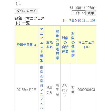
す。
81
-
90
件 /
1078
件
政策（マニフェス
1
...
7
8
9
10
11
...
108
ト）一覧
マ
対
ニ
対
象
フ
対象
象
の
ェ
政治
の
の
マニフェス
登録年月日 ▲
都
ス
家名
自治
選
トID
道
ト
体名
挙
府
種
区
県
別
市
議
会
議
員
埼
さい
池田
西
2015年4月2日
マ
玉
たま
0000000103
まり
区
ニ
県
市
フ
ェ
ス