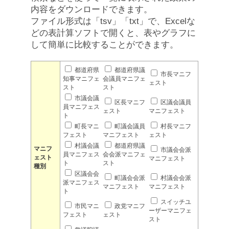
内容をダウンロードできます。
ファイル形式は「tsv」「txt」で、Excelな
どの表計算ソフトで開くと、表やグラフに
して簡単に比較することができます。
都道府県
都道府県議
市長マニフ
知事マニフェ
会議員マニフェ
ェスト
スト
スト
市議会議
区長マニフ
区議会議員
員マニフェス
ェスト
マニフェスト
ト
町長マニ
町議会議員
村長マニフ
フェスト
マニフェスト
ェスト
村議会議
都道府県議
マニフ
市議会会派
員マニフェス
会会派マニフェ
ェスト
マニフェスト
ト
スト
種別
区議会会
町議会会派
村議会会派
派マニフェス
マニフェスト
マニフェスト
ト
スイッチユ
市民マニ
政党マニフ
ーザーマニフェ
フェスト
ェスト
スト