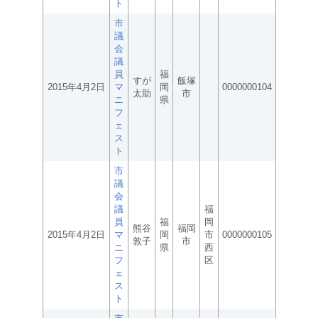
ト
市
議
会
議
員
福
すが
飯塚
2015年4月2日
マ
岡
0000000104
太助
市
ニ
県
フ
ェ
ス
ト
市
議
会
議
福
員
福
岡
熊谷
福岡
2015年4月2日
マ
岡
市
0000000105
敦子
市
ニ
県
西
フ
区
ェ
ス
ト