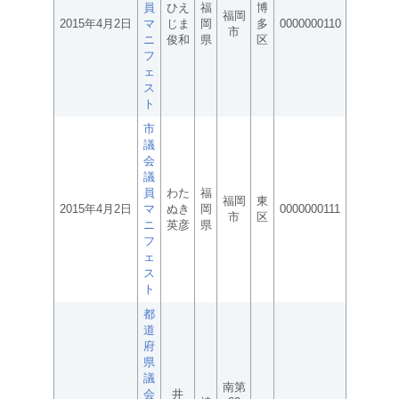
員
ひえ
福
博
福岡
2015年4月2日
マ
じま
岡
多
0000000110
市
ニ
俊和
県
区
フ
ェ
ス
ト
市
議
会
議
員
わた
福
福岡
東
2015年4月2日
マ
ぬき
岡
0000000111
市
区
ニ
英彦
県
フ
ェ
ス
ト
都
道
府
県
議
南第
会
井