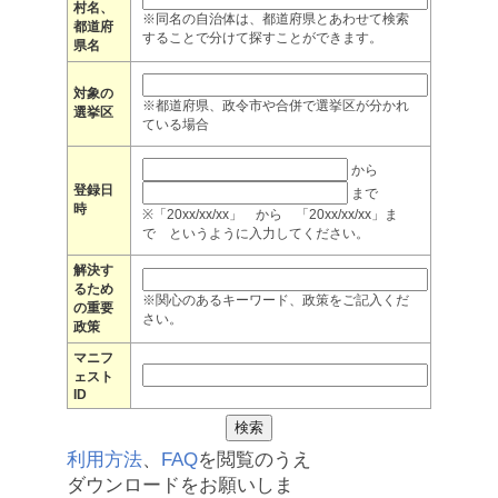
村名、
※同名の自治体は、都道府県とあわせて検索
都道府
することで分けて探すことができます。
県名
対象の
※都道府県、政令市や合併で選挙区が分かれ
選挙区
ている場合
から
登録日
まで
時
※「20xx/xx/xx」 から 「20xx/xx/xx」ま
で というように入力してください。
解決す
るため
※関心のあるキーワード、政策をご記入くだ
の重要
さい。
政策
マニフ
ェスト
ID
利用方法
、
FAQ
を閲覧のうえ
ダウンロードをお願いしま