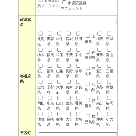
衆議院議
参議院議員
員マニフェス
マニフェスト
ト
政治家
名
山
北海
青森
岩手
宮城
秋田
福島
茨城
形県
道
県
県
県
県
県
県
神
栃木
群馬
埼玉
千葉
東京
新潟
富山
奈川県
県
県
県
県
都
県
県
静
石川
福井
山梨
長野
岐阜
愛知
三重
岡県
都道府
県
県
県
県
県
県
県
県
和
滋賀
京都
大阪
兵庫
奈良
鳥取
島根
歌山県
県
府
府
県
県
県
県
愛
岡山
広島
山口
徳島
香川
高知
福岡
媛県
県
県
県
県
県
県
県
鹿
佐賀
長崎
熊本
大分
宮崎
沖縄
その
児島県
県
県
県
県
県
県
他
市区町