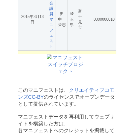
会
議
富
員
田
埼
2015年3月13
士
マ
中
玉
0000000018
日
見
ニ
栄志
県
市
フ
ェ
ス
ト
このマニフェストは、
クリエイティブコモ
ンズCC-BY
のライセンスでオープンデータ
として提供されています。
マニフェストデータを再利用してウェブサ
イトを構築した方は、
各マニフェストへのクレジットを掲載して