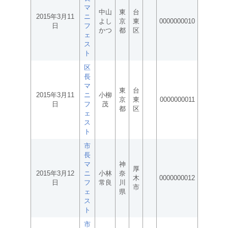
マ
中山
東
台
2015年3月11
ニ
よし
京
東
0000000010
日
フ
かつ
都
区
ェ
ス
ト
区
長
マ
東
台
2015年3月11
ニ
小柳
京
東
0000000011
日
フ
茂
都
区
ェ
ス
ト
市
長
マ
神
厚
2015年3月12
ニ
小林
奈
木
0000000012
日
フ
常良
川
市
ェ
県
ス
ト
市