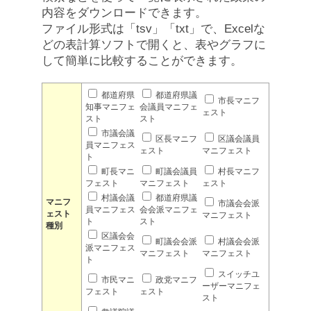
内容をダウンロードできます。
ファイル形式は「tsv」「txt」で、Excelな
どの表計算ソフトで開くと、表やグラフに
して簡単に比較することができます。
都道府県
都道府県議
市長マニフ
知事マニフェ
会議員マニフェ
ェスト
スト
スト
市議会議
区長マニフ
区議会議員
員マニフェス
ェスト
マニフェスト
ト
町長マニ
町議会議員
村長マニフ
フェスト
マニフェスト
ェスト
村議会議
都道府県議
マニフ
市議会会派
員マニフェス
会会派マニフェ
ェスト
マニフェスト
ト
スト
種別
区議会会
町議会会派
村議会会派
派マニフェス
マニフェスト
マニフェスト
ト
スイッチユ
市民マニ
政党マニフ
ーザーマニフェ
フェスト
ェスト
スト