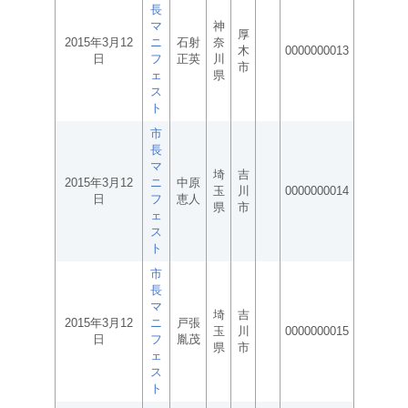
長
マ
神
厚
2015年3月12
ニ
石射
奈
木
0000000013
日
フ
正英
川
市
ェ
県
ス
ト
市
長
マ
埼
吉
2015年3月12
ニ
中原
玉
川
0000000014
日
フ
恵人
県
市
ェ
ス
ト
市
長
マ
埼
吉
2015年3月12
ニ
戸張
玉
川
0000000015
日
フ
胤茂
県
市
ェ
ス
ト