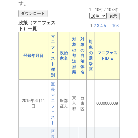
す。
1
-
10
件 /
1078
件
政策（マニフェス
1
2
3
4
5
...
108
ト）一覧
マ
対
対
ニ
対
象
象
フ
象
の
の
ェ
政治
の
マニフェス
登録年月日
都
自
ス
家名
選
トID ▲
道
治
ト
挙
府
体
種
区
県
名
別
区
長
マ
東
台
2015年3月11
ニ
服部
京
東
0000000009
日
フ
征夫
都
区
ェ
ス
ト
区
長