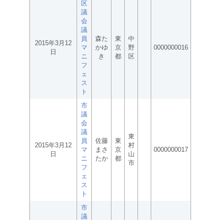
区
議
会
議
員
森た
東
中
2015年3月12
マ
かゆ
京
野
0000000016
日
ニ
き
都
区
フ
ェ
ス
ト
市
議
会
議
東
員
佐藤
東
2015年3月12
村
マ
まさ
京
0000000017
日
山
ニ
たか
都
市
フ
ェ
ス
ト
市
議