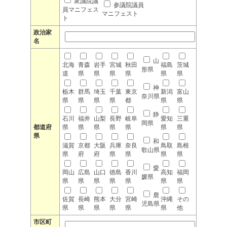
衆議院議
参議院議員
員マニフェス
マニフェスト
ト
政治家
名
山
北海
青森
岩手
宮城
秋田
福島
茨城
形県
道
県
県
県
県
県
県
神
栃木
群馬
埼玉
千葉
東京
新潟
富山
奈川県
県
県
県
県
都
県
県
静
石川
福井
山梨
長野
岐阜
愛知
三重
岡県
都道府
県
県
県
県
県
県
県
県
和
滋賀
京都
大阪
兵庫
奈良
鳥取
島根
歌山県
県
府
府
県
県
県
県
愛
岡山
広島
山口
徳島
香川
高知
福岡
媛県
県
県
県
県
県
県
県
鹿
佐賀
長崎
熊本
大分
宮崎
沖縄
その
児島県
県
県
県
県
県
県
他
市区町