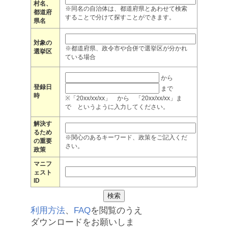
村名、
※同名の自治体は、都道府県とあわせて検索
都道府
することで分けて探すことができます。
県名
対象の
※都道府県、政令市や合併で選挙区が分かれ
選挙区
ている場合
から
登録日
まで
時
※「20xx/xx/xx」 から 「20xx/xx/xx」ま
で というように入力してください。
解決す
るため
※関心のあるキーワード、政策をご記入くだ
の重要
さい。
政策
マニフ
ェスト
ID
利用方法
、
FAQ
を閲覧のうえ
ダウンロードをお願いしま