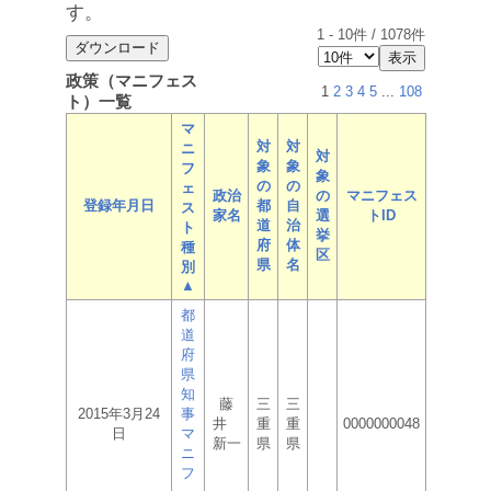
す。
1
-
10
件 /
1078
件
政策（マニフェス
1
2
3
4
5
...
108
ト）一覧
マ
対
対
ニ
対
象
象
フ
象
の
の
ェ
政治
の
マニフェス
登録年月日
都
自
ス
家名
選
トID
道
治
ト
挙
府
体
種
区
県
名
別
▲
都
道
府
県
知
藤
三
三
2015年3月24
事
井
重
重
0000000048
日
マ
新一
県
県
ニ
フ