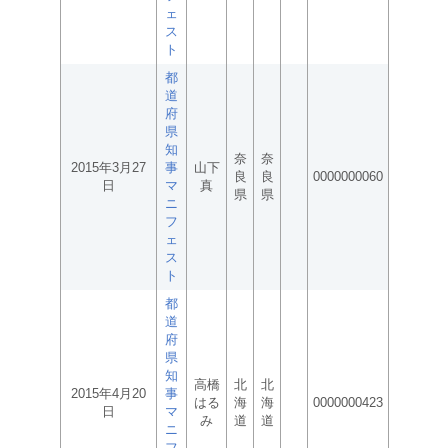
ェ
ス
ト
都
道
府
県
知
奈
奈
2015年3月27
事
山下
良
良
0000000060
日
マ
真
県
県
ニ
フ
ェ
ス
ト
都
道
府
県
知
高橋
北
北
2015年4月20
事
はる
海
海
0000000423
日
マ
み
道
道
ニ
フ