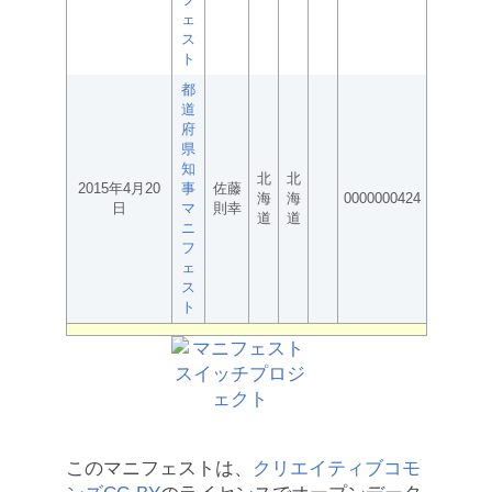
ェ
ス
ト
都
道
府
県
知
北
北
2015年4月20
事
佐藤
海
海
0000000424
日
マ
則幸
道
道
ニ
フ
ェ
ス
ト
このマニフェストは、
クリエイティブコモ