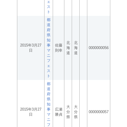
ェ
ス
ト
都
道
府
県
知
北
北
2015年3月27
事
佐藤
海
海
0000000056
日
マ
則幸
道
道
ニ
フ
ェ
ス
ト
都
道
府
県
知
大
大
2015年3月27
事
広瀬
分
分
0000000057
日
マ
勝貞
県
県
ニ
フ