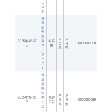
ェ
ス
ト
都
道
府
県
知
大
大
2015年3月27
事
釘宮
分
分
0000000058
日
マ
磐
県
県
ニ
フ
ェ
ス
ト
都
道
府
県
知
奈
奈
2015年3月27
事
荒井
良
良
0000000059
日
マ
正吾
県
県
ニ
フ