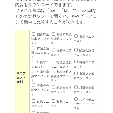
内容をダウンロードできます。
ファイル形式は「tsv」「txt」で、Excelな
どの表計算ソフトで開くと、表やグラフに
して簡単に比較することができます。
都道府県
都道府県議
市長マニフ
知事マニフェ
会議員マニフェ
ェスト
スト
スト
市議会議
区長マニフ
区議会議員
員マニフェス
ェスト
マニフェスト
ト
町長マニ
町議会議員
村長マニフ
フェスト
マニフェスト
ェスト
村議会議
都道府県議
マニフ
市議会会派
員マニフェス
会会派マニフェ
ェスト
マニフェスト
ト
スト
種別
区議会会
町議会会派
村議会会派
派マニフェス
マニフェスト
マニフェスト
ト
スイッチユ
市民マニ
政党マニフ
ーザーマニフェ
フェスト
ェスト
スト