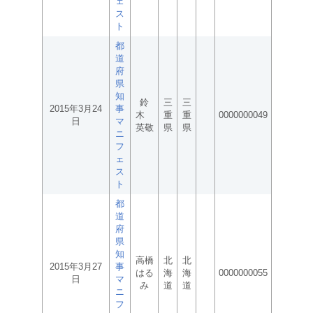
ェ
ス
ト
都
道
府
県
知
鈴
三
三
2015年3月24
事
木
重
重
0000000049
日
マ
英敬
県
県
ニ
フ
ェ
ス
ト
都
道
府
県
知
高橋
北
北
2015年3月27
事
はる
海
海
0000000055
日
マ
み
道
道
ニ
フ