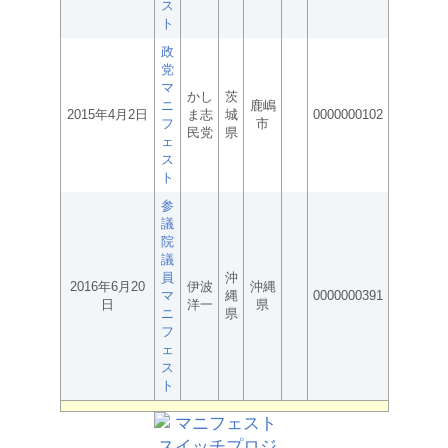
ス
ト
政
党
マ
かし
茨
ニ
鹿嶋
2015年4月2日
ま志
城
0000000102
フ
市
民党
県
ェ
ス
ト
参
議
院
議
員
沖
2016年6月20
伊波
沖縄
マ
縄
0000000391
日
洋一
県
ニ
県
フ
ェ
ス
ト