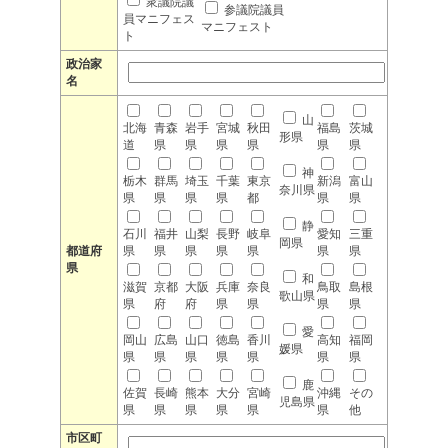
衆議院議
参議院議員
員マニフェス
マニフェスト
ト
政治家
名
山
北海
青森
岩手
宮城
秋田
福島
茨城
形県
道
県
県
県
県
県
県
神
栃木
群馬
埼玉
千葉
東京
新潟
富山
奈川県
県
県
県
県
都
県
県
静
石川
福井
山梨
長野
岐阜
愛知
三重
岡県
都道府
県
県
県
県
県
県
県
県
和
滋賀
京都
大阪
兵庫
奈良
鳥取
島根
歌山県
県
府
府
県
県
県
県
愛
岡山
広島
山口
徳島
香川
高知
福岡
媛県
県
県
県
県
県
県
県
鹿
佐賀
長崎
熊本
大分
宮崎
沖縄
その
児島県
県
県
県
県
県
県
他
市区町