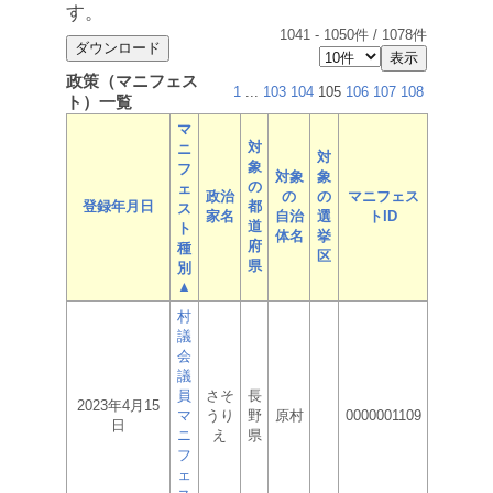
す。
1041
-
1050
件 /
1078
件
政策（マニフェス
1
...
103
104
105
106
107
108
ト）一覧
マ
対
ニ
対
象
フ
対象
象
の
ェ
政治
の
の
マニフェス
登録年月日
都
ス
家名
自治
選
トID
道
ト
体名
挙
府
種
区
県
別
▲
村
議
会
議
員
さそ
長
2023年4月15
マ
うり
野
原村
0000001109
日
ニ
え
県
フ
ェ