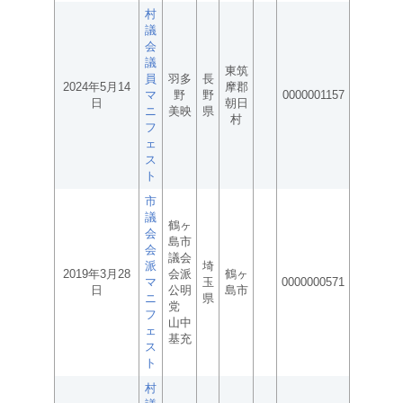
村
議
会
議
東筑
員
羽多
長
2024年5月14
摩郡
マ
野
野
0000001157
日
朝日
ニ
美映
県
村
フ
ェ
ス
ト
市
議
鶴ヶ
会
島市
会
議会
派
埼
2019年3月28
会派
鶴ヶ
マ
玉
0000000571
日
公明
島市
ニ
県
党
フ
山中
ェ
基充
ス
ト
村