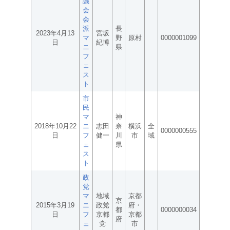
議
会
会
派
長
2023年4月13
宮坂
マ
野
原村
0000001099
日
紀博
ニ
県
フ
ェ
ス
ト
市
民
マ
神
2018年10月22
ニ
志田
奈
横浜
全
0000000555
日
フ
健一
川
市
域
ェ
県
ス
ト
政
党
マ
地域
京都
京
2015年3月19
ニ
政党
府・
都
0000000034
日
フ
京都
京都
府
ェ
党
市