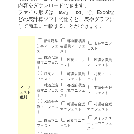
内容をダウンロードできます。
ファイル形式は「tsv」「txt」で、Excelな
どの表計算ソフトで開くと、表やグラフに
して簡単に比較することができます。
都道府県
都道府県議
市長マニフ
知事マニフェ
会議員マニフェ
ェスト
スト
スト
市議会議
区長マニフ
区議会議員
員マニフェス
ェスト
マニフェスト
ト
町長マニ
町議会議員
村長マニフ
フェスト
マニフェスト
ェスト
村議会議
都道府県議
マニフ
市議会会派
員マニフェス
会会派マニフェ
ェスト
マニフェスト
ト
スト
種別
区議会会
町議会会派
村議会会派
派マニフェス
マニフェスト
マニフェスト
ト
スイッチユ
市民マニ
政党マニフ
ーザーマニフェ
フェスト
ェスト
スト