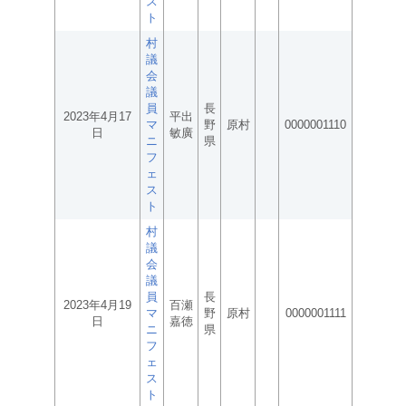
ス
ト
村
議
会
議
員
長
2023年4月17
平出
マ
野
原村
0000001110
日
敏廣
ニ
県
フ
ェ
ス
ト
村
議
会
議
員
長
2023年4月19
百瀬
マ
野
原村
0000001111
日
嘉徳
ニ
県
フ
ェ
ス
ト