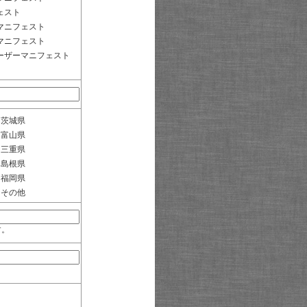
ェスト
マニフェスト
マニフェスト
ーザーマニフェスト
茨城県
富山県
三重県
島根県
福岡県
その他
す。