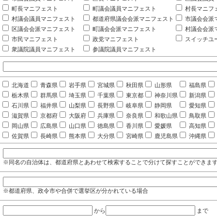
町長マニフェスト
町議会議員マニフェスト
村長マニフ
村議会議員マニフェスト
都道府県議会会派マニフェスト
市議会会派
区議会会派マニフェスト
町議会会派マニフェスト
村議会会派
市民マニフェスト
政党マニフェスト
スイッチユ
衆議院議員マニフェスト
参議院議員マニフェスト
北海道
青森県
岩手県
宮城県
秋田県
山形県
福島県
栃木県
群馬県
埼玉県
千葉県
東京都
神奈川県
新潟県
石川県
福井県
山梨県
長野県
岐阜県
静岡県
愛知県
滋賀県
京都府
大阪府
兵庫県
奈良県
和歌山県
鳥取県
岡山県
広島県
山口県
徳島県
香川県
愛媛県
高知県
佐賀県
長崎県
熊本県
大分県
宮崎県
鹿児島県
沖縄県
※同名の自治体は、都道府県とあわせて検索することで分けて探すことができま
※都道府県、政令市や合併で選挙区が分かれている場合
から
まで