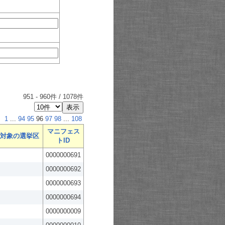
951
-
960
件 /
1078
件
1
...
94
95
96
97
98
...
108
マニフェス
対象の選挙区
トID
0000000691
0000000692
0000000693
0000000694
0000000009