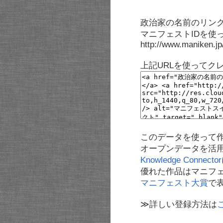
政治家の名前のリンク
マニフェストIDを使
http://www.maniken.j
上記URLを使ってク
このデータを使って
オープンデータを活
Knowledge Connector
優れた作品はマニフ
マニフェスト大賞
で
≫詳しい登録方法は