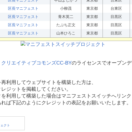
区長マニフェスト
中山よしかつ
東京都
台東区
区長マニフェスト
小柳茂
東京都
台東区
区長マニフェスト
青木英二
東京都
目黒区
区長マニフェスト
たぶち正文
東京都
目黒区
区長マニフェスト
山本ひろこ
東京都
目黒区
、
クリエイティブコモンズCC-BY
のライセンスでオープンデ
を再利用してウェブサイトを構築した方は、
クレジットを掲載してください。
タを利用して構築した場合はマニフェストスイッチへリンク
あれば下記のようにクレジットの表記をお願いいたします。