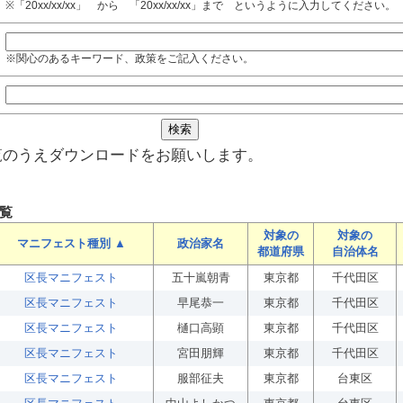
※「20xx/xx/xx」 から 「20xx/xx/xx」まで というように入力してください。
※関心のあるキーワード、政策をご記入ください。
覧のうえダウンロードをお願いします。
覧
対象の
対象の
マニフェスト種別 ▲
政治家名
都道府県
自治体名
区長マニフェスト
五十嵐朝青
東京都
千代田区
区長マニフェスト
早尾恭一
東京都
千代田区
区長マニフェスト
樋口高顕
東京都
千代田区
区長マニフェスト
宮田朋輝
東京都
千代田区
区長マニフェスト
服部征夫
東京都
台東区