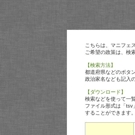
こちらは、マニフェ
ご希望の政策は、検
【検索方法】
都道府県などのボタ
政治家名なども記入
【ダウンロード】
検索などを使って一
ファイル形式は「tsv
することができます