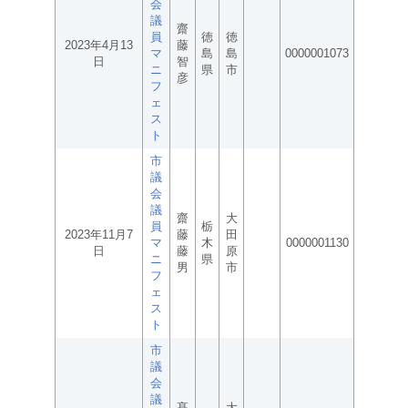
会
議
齋
員
徳
徳
2023年4月13
藤
マ
島
島
0000001073
日
智
ニ
県
市
彦
フ
ェ
ス
ト
市
議
会
議
齋
大
員
栃
2023年11月7
藤
田
マ
木
0000001130
日
藤
原
ニ
県
男
市
フ
ェ
ス
ト
市
議
会
議
髙
大