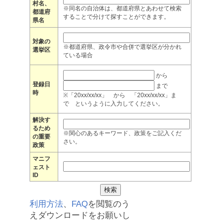
村名、
※同名の自治体は、都道府県とあわせて検索
都道府
することで分けて探すことができます。
県名
対象の
※都道府県、政令市や合併で選挙区が分かれ
選挙区
ている場合
から
登録日
まで
時
※「20xx/xx/xx」 から 「20xx/xx/xx」ま
で というように入力してください。
解決す
るため
※関心のあるキーワード、政策をご記入くだ
の重要
さい。
政策
マニフ
ェスト
ID
利用方法
、
FAQ
を閲覧のう
えダウンロードをお願いし