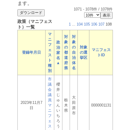
ます。
1071
-
1078
件 /
1078
件
政策（マニフェス
1
...
104
105
106
107
108
ト）一覧
マ
対
対
ニ
象
象
政
フ
の
の
対象
治
ェ
マニフェス
登録年月日
都
自
の選
家
ス
トID
道
治
挙区
名
ト
▲
府
体
種
県
名
別
市
議
櫻
会
井
議
じ
大
員
ゅ
栃
2023年11月7
田
マ
ん
木
0000001131
日
原
ニ
い
県
市
フ
ち
ェ
ろ
ス
う