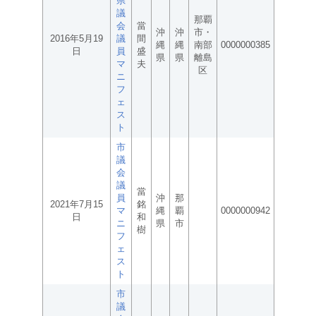
県
議
那覇
会
當
沖
沖
市・
2016年5月19
議
間
縄
縄
南部
0000000385
日
員
盛
県
県
離島
マ
夫
区
ニ
フ
ェ
ス
ト
市
議
会
議
當
員
沖
那
2021年7月15
銘
マ
縄
覇
0000000942
日
和
ニ
県
市
樹
フ
ェ
ス
ト
市
議