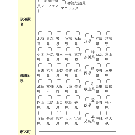
衆議院議
参議院議員
員マニフェス
マニフェスト
ト
政治家
名
山
北海
青森
岩手
宮城
秋田
福島
茨城
形県
道
県
県
県
県
県
県
神
栃木
群馬
埼玉
千葉
東京
新潟
富山
奈川県
県
県
県
県
都
県
県
静
石川
福井
山梨
長野
岐阜
愛知
三重
岡県
都道府
県
県
県
県
県
県
県
県
和
滋賀
京都
大阪
兵庫
奈良
鳥取
島根
歌山県
県
府
府
県
県
県
県
愛
岡山
広島
山口
徳島
香川
高知
福岡
媛県
県
県
県
県
県
県
県
鹿
佐賀
長崎
熊本
大分
宮崎
沖縄
その
児島県
県
県
県
県
県
県
他
市区町