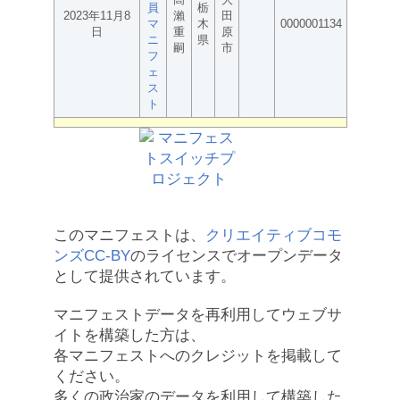
員
栃
2023年11月8
瀨
田
マ
木
0000001134
日
重
原
ニ
県
嗣
市
フ
ェ
ス
ト
このマニフェストは、
クリエイティブコモ
ンズCC-BY
のライセンスでオープンデータ
として提供されています。
マニフェストデータを再利用してウェブサ
イトを構築した方は、
各マニフェストへのクレジットを掲載して
ください。
多くの政治家のデータを利用して構築した