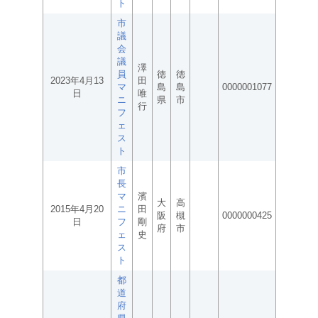
ト
市
議
会
議
澤
員
徳
徳
2023年4月13
田
マ
島
島
0000001077
日
唯
ニ
県
市
行
フ
ェ
ス
ト
市
長
マ
濱
大
高
2015年4月20
ニ
田
阪
槻
0000000425
日
フ
剛
府
市
ェ
史
ス
ト
都
道
府