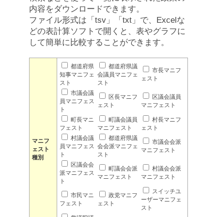
内容をダウンロードできます。
ファイル形式は「tsv」「txt」で、Excelな
どの表計算ソフトで開くと、表やグラフに
して簡単に比較することができます。
都道府県
都道府県議
市長マニフ
知事マニフェ
会議員マニフェ
ェスト
スト
スト
市議会議
区長マニフ
区議会議員
員マニフェス
ェスト
マニフェスト
ト
町長マニ
町議会議員
村長マニフ
フェスト
マニフェスト
ェスト
村議会議
都道府県議
マニフ
市議会会派
員マニフェス
会会派マニフェ
ェスト
マニフェスト
ト
スト
種別
区議会会
町議会会派
村議会会派
派マニフェス
マニフェスト
マニフェスト
ト
スイッチユ
市民マニ
政党マニフ
ーザーマニフェ
フェスト
ェスト
スト