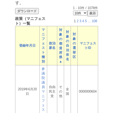
す。
1
-
10
件 /
1078
件
政策（マニフェス
1
2
3
4
5
...
108
ト）一覧
マ
対
対
ニ
対
象
象
フ
象
の
の
ェ
政治
の
マニフェス
都
登録年月日
自
ス
家名
選
トID
道
治
ト
挙
府
体
種
区
県
名
別
▲
参
議
院
議
員
自由
そ
2019年6月20
全
マ
民主
の
0000000604
日
国
ニ
党
他
フ
ェ
ス