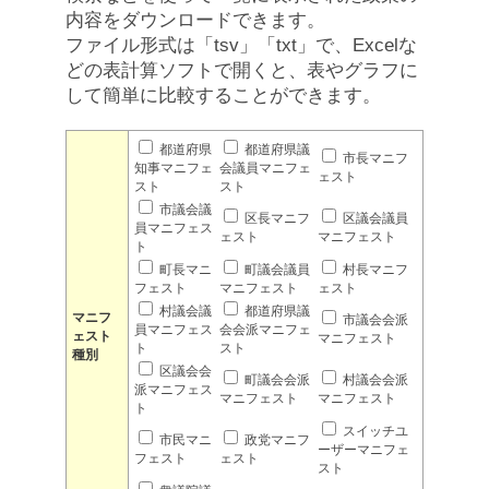
内容をダウンロードできます。
ファイル形式は「tsv」「txt」で、Excelな
どの表計算ソフトで開くと、表やグラフに
して簡単に比較することができます。
都道府県
都道府県議
市長マニフ
知事マニフェ
会議員マニフェ
ェスト
スト
スト
市議会議
区長マニフ
区議会議員
員マニフェス
ェスト
マニフェスト
ト
町長マニ
町議会議員
村長マニフ
フェスト
マニフェスト
ェスト
村議会議
都道府県議
マニフ
市議会会派
員マニフェス
会会派マニフェ
ェスト
マニフェスト
ト
スト
種別
区議会会
町議会会派
村議会会派
派マニフェス
マニフェスト
マニフェスト
ト
スイッチユ
市民マニ
政党マニフ
ーザーマニフェ
フェスト
ェスト
スト