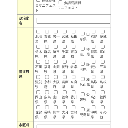
衆議院議
参議院議員
員マニフェス
マニフェスト
ト
政治家
名
山
北海
青森
岩手
宮城
秋田
福島
茨城
形県
道
県
県
県
県
県
県
神
栃木
群馬
埼玉
千葉
東京
新潟
富山
奈川県
県
県
県
県
都
県
県
静
石川
福井
山梨
長野
岐阜
愛知
三重
岡県
都道府
県
県
県
県
県
県
県
県
和
滋賀
京都
大阪
兵庫
奈良
鳥取
島根
歌山県
県
府
府
県
県
県
県
愛
岡山
広島
山口
徳島
香川
高知
福岡
媛県
県
県
県
県
県
県
県
鹿
佐賀
長崎
熊本
大分
宮崎
沖縄
その
児島県
県
県
県
県
県
県
他
市区町