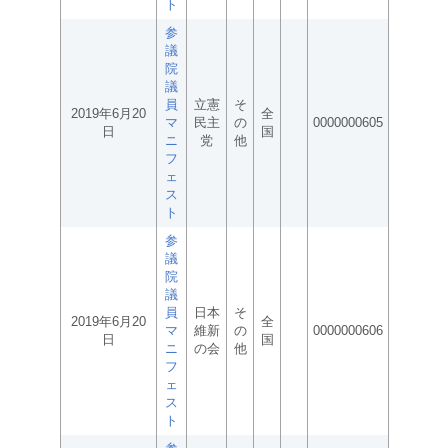
ト
参
議
院
議
員
立憲
そ
2019年6月20
全
マ
民主
の
0000000605
日
国
ニ
党
他
フ
ェ
ス
ト
参
議
院
議
員
日本
そ
2019年6月20
全
マ
維新
の
0000000606
日
国
ニ
の会
他
フ
ェ
ス
ト