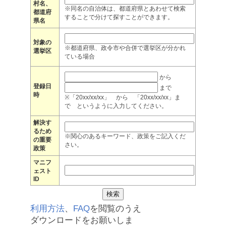
村名、
※同名の自治体は、都道府県とあわせて検索
都道府
することで分けて探すことができます。
県名
対象の
※都道府県、政令市や合併で選挙区が分かれ
選挙区
ている場合
から
登録日
まで
時
※「20xx/xx/xx」 から 「20xx/xx/xx」ま
で というように入力してください。
解決す
るため
※関心のあるキーワード、政策をご記入くだ
の重要
さい。
政策
マニフ
ェスト
ID
利用方法
、
FAQ
を閲覧のうえ
ダウンロードをお願いしま