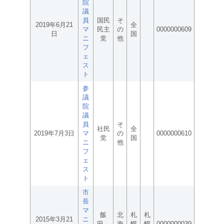
院
議
員
国民
そ
2019年6月21
全
マ
民主
の
0000000609
日
国
ニ
党
他
フ
ェ
ス
ト
参
議
院
議
員
そ
社民
全
2019年7月3日
マ
の
0000000610
党
国
ニ
他
フ
ェ
ス
ト
市
長
マ
飯
北
札
札
2015年3月21
ニ
田
海
幌
幌
0000000039