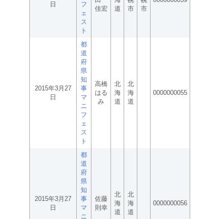
日
フ
佳宏
道
市
市
ェ
ス
ト
都
道
府
県
知
高橋
北
北
2015年3月27
事
はる
海
海
0000000055
日
マ
み
道
道
ニ
フ
ェ
ス
ト
都
道
府
県
知
北
北
2015年3月27
事
佐藤
海
海
0000000056
日
マ
則幸
道
道
ニ