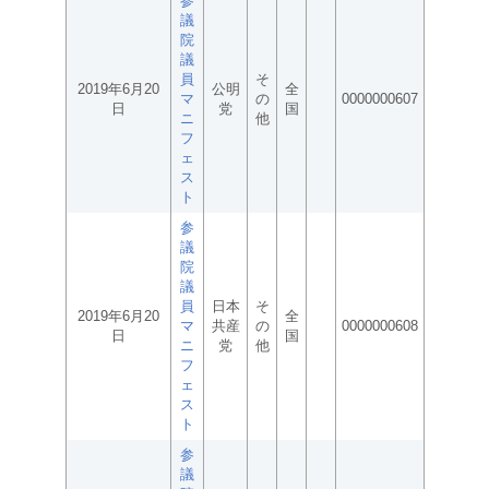
参
議
院
議
員
そ
2019年6月20
公明
全
マ
の
0000000607
日
党
国
ニ
他
フ
ェ
ス
ト
参
議
院
議
員
日本
そ
2019年6月20
全
マ
共産
の
0000000608
日
国
ニ
党
他
フ
ェ
ス
ト
参
議