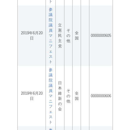
ト
参
議
院
議
立
員
憲
そ
2019年6月20
全
マ
民
の
0000000605
日
国
ニ
主
他
フ
党
ェ
ス
ト
参
議
院
日
議
本
員
そ
2019年6月20
維
全
マ
の
0000000606
日
新
国
ニ
他
の
フ
会
ェ
ス
ト