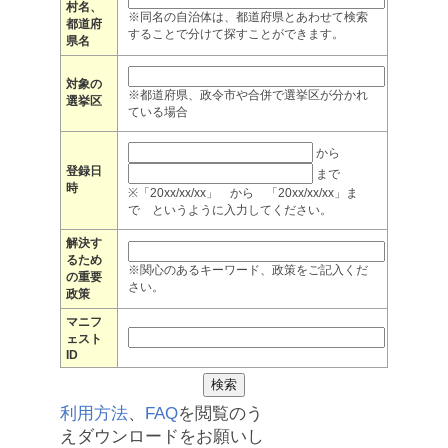
村名、
※同名の自治体は、都道府県とあわせて検索
都道府
することで分けて探すことができます。
県名
対象の
※都道府県、政令市や合併で選挙区が分かれ
選挙区
ている場合
から
登録日
まで
時
※「20xx/xx/xx」 から 「20xx/xx/xx」ま
で というように入力してください。
解決す
るため
※関心のあるキーワード、政策をご記入くだ
の重要
さい。
政策
マニフ
ェスト
ID
利用方法
、
FAQ
を閲覧のう
えダウンロードをお願いし