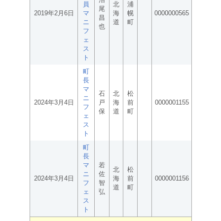
員
北
浦
尾
2019年2月6日
マ
海
幌
0000000565
昌
ニ
道
町
也
フ
ェ
ス
ト
町
長
マ
石
北
松
ニ
2024年3月4日
戸
海
前
0000001155
フ
保
道
町
ェ
ス
ト
町
長
マ
若
北
松
ニ
佐
2024年3月4日
海
前
0000001156
フ
智
道
町
ェ
弘
ス
ト