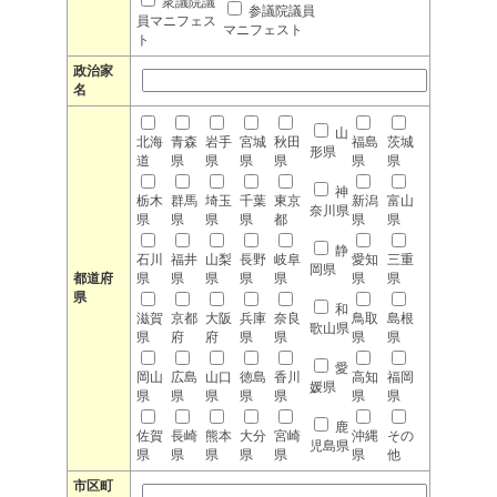
衆議院議
参議院議員
員マニフェス
マニフェスト
ト
政治家
名
山
北海
青森
岩手
宮城
秋田
福島
茨城
形県
道
県
県
県
県
県
県
神
栃木
群馬
埼玉
千葉
東京
新潟
富山
奈川県
県
県
県
県
都
県
県
静
石川
福井
山梨
長野
岐阜
愛知
三重
岡県
都道府
県
県
県
県
県
県
県
県
和
滋賀
京都
大阪
兵庫
奈良
鳥取
島根
歌山県
県
府
府
県
県
県
県
愛
岡山
広島
山口
徳島
香川
高知
福岡
媛県
県
県
県
県
県
県
県
鹿
佐賀
長崎
熊本
大分
宮崎
沖縄
その
児島県
県
県
県
県
県
県
他
市区町