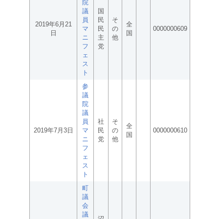
院
議
国
員
民
そ
2019年6月21
全
マ
民
の
0000000609
日
国
ニ
主
他
フ
党
ェ
ス
ト
参
議
院
議
員
社
そ
全
2019年7月3日
マ
民
の
0000000610
国
ニ
党
他
フ
ェ
ス
ト
町
議
会
議
沼