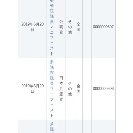
参
議
院
議
員
公
そ
2019年6月20
全
マ
明
の
0000000607
日
国
ニ
党
他
フ
ェ
ス
ト
参
議
院
議
日
員
本
そ
2019年6月20
全
マ
共
の
0000000608
日
国
ニ
産
他
フ
党
ェ
ス
ト
参
議