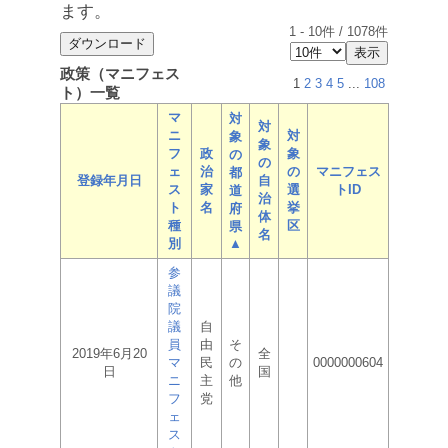
ます。
1
-
10
件 /
1078
件
政策（マニフェス
1
2
3
4
5
...
108
ト）一覧
マ
対
対
ニ
対
象
象
フ
政
象
の
の
ェ
治
の
マニフェス
都
登録年月日
自
ス
家
選
トID
道
治
ト
名
挙
府
体
種
区
県
名
別
▲
参
議
院
議
自
員
由
そ
2019年6月20
全
マ
民
の
0000000604
日
国
ニ
主
他
フ
党
ェ
ス