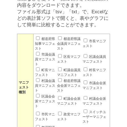
内容をダウンロードできます。
ファイル形式は「tsv」「txt」で、Excelな
どの表計算ソフトで開くと、表やグラフに
して簡単に比較することができます。
都道府県
都道府県議
市長マニフ
知事マニフェ
会議員マニフェ
ェスト
スト
スト
市議会議
区長マニフ
区議会議員
員マニフェス
ェスト
マニフェスト
ト
町長マニ
町議会議員
村長マニフ
フェスト
マニフェスト
ェスト
村議会議
都道府県議
マニフ
市議会会派
員マニフェス
会会派マニフェ
ェスト
マニフェスト
ト
スト
種別
区議会会
町議会会派
村議会会派
派マニフェス
マニフェスト
マニフェスト
ト
スイッチユ
市民マニ
政党マニフ
ーザーマニフェ
フェスト
ェスト
スト