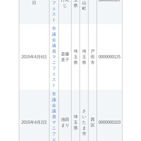
日
フ
山
じ
県
ェ
町
ス
ト
市
議
会
議
員
埼
埼
戸
斎藤
2015年4月6日
マ
玉
玉
田
0000000125
直子
ニ
県
県
市
フ
ェ
ス
ト
市
議
会
議
さ
員
埼
い
池田
西
2015年4月2日
マ
玉
た
0000000103
まり
区
ニ
県
ま
フ
市
ェ