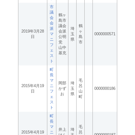
市
議
鶴ヶ
会
島市
会
議会
鶴
派
埼
2019年3月28
会派
ヶ
マ
玉
0000000571
日
公明
島
ニ
県
党
市
フ
山中
ェ
基充
ス
ト
町
長
マ
毛
岡部
埼
2015年4月19
ニ
呂
かず
玉
0000000186
日
フ
山
お
県
ェ
町
ス
ト
町
長
マ
毛
井上
埼
2015年4月19
ニ
呂
けん
玉
0000000187