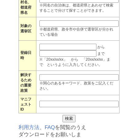
村名、
※同名の自治体は、都道府県とあわせて検索
都道府
することで分けて探すことができます。
県名
対象の
※都道府県、政令市や合併で選挙区が分かれ
選挙区
ている場合
から
登録日
まで
時
※「20xx/xx/xx」 から 「20xx/xx/xx」ま
で というように入力してください。
解決す
るため
※関心のあるキーワード、政策をご記入くだ
の重要
さい。
政策
マニフ
ェスト
ID
利用方法
、
FAQ
を閲覧のうえ
ダウンロードをお願いしま