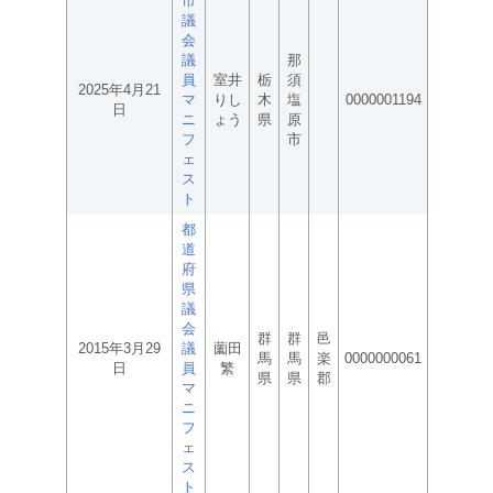
市
議
会
議
那
員
室井
栃
須
2025年4月21
マ
りし
木
塩
0000001194
日
ニ
ょう
県
原
フ
市
ェ
ス
ト
都
道
府
県
議
会
群
群
邑
2015年3月29
議
薗田
馬
馬
楽
0000000061
日
員
繁
県
県
郡
マ
ニ
フ
ェ
ス
ト