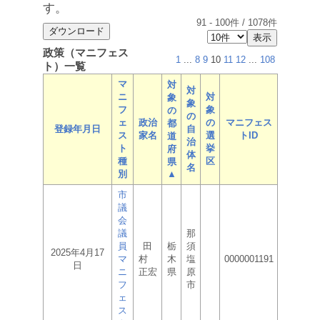
す。
91
-
100
件 /
1078
件
政策（マニフェス
1
...
8
9
10
11
12
...
108
ト）一覧
マ
対
対
ニ
対
象
象
フ
象
の
の
ェ
政治
の
マニフェス
都
登録年月日
自
ス
家名
選
トID
道
治
ト
挙
府
体
種
区
県
名
別
▲
市
議
会
議
那
員
田
栃
須
2025年4月17
マ
村
木
塩
0000001191
日
ニ
正宏
県
原
フ
市
ェ
ス