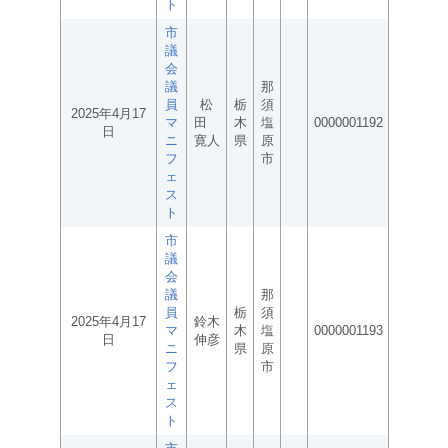
ト
市
議
会
議
那
員
松
栃
須
2025年4月17
マ
田
木
塩
0000001192
日
ニ
寛人
県
原
フ
市
ェ
ス
ト
市
議
会
議
那
員
栃
須
2025年4月17
鈴木
マ
木
塩
0000001193
日
伸彦
ニ
県
原
フ
市
ェ
ス
ト