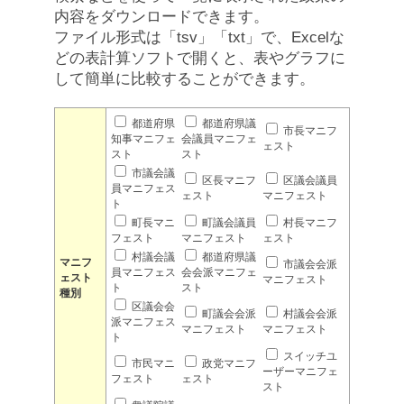
内容をダウンロードできます。
ファイル形式は「tsv」「txt」で、Excelな
どの表計算ソフトで開くと、表やグラフに
して簡単に比較することができます。
都道府県
都道府県議
市長マニフ
知事マニフェ
会議員マニフェ
ェスト
スト
スト
市議会議
区長マニフ
区議会議員
員マニフェス
ェスト
マニフェスト
ト
町長マニ
町議会議員
村長マニフ
フェスト
マニフェスト
ェスト
村議会議
都道府県議
マニフ
市議会会派
員マニフェス
会会派マニフェ
ェスト
マニフェスト
ト
スト
種別
区議会会
町議会会派
村議会会派
派マニフェス
マニフェスト
マニフェスト
ト
スイッチユ
市民マニ
政党マニフ
ーザーマニフェ
フェスト
ェスト
スト