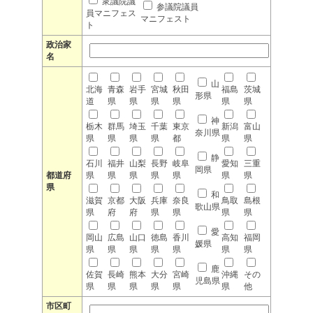
衆議院議
参議院議員
員マニフェス
マニフェスト
ト
政治家
名
山
北海
青森
岩手
宮城
秋田
福島
茨城
形県
道
県
県
県
県
県
県
神
栃木
群馬
埼玉
千葉
東京
新潟
富山
奈川県
県
県
県
県
都
県
県
静
石川
福井
山梨
長野
岐阜
愛知
三重
岡県
都道府
県
県
県
県
県
県
県
県
和
滋賀
京都
大阪
兵庫
奈良
鳥取
島根
歌山県
県
府
府
県
県
県
県
愛
岡山
広島
山口
徳島
香川
高知
福岡
媛県
県
県
県
県
県
県
県
鹿
佐賀
長崎
熊本
大分
宮崎
沖縄
その
児島県
県
県
県
県
県
県
他
市区町