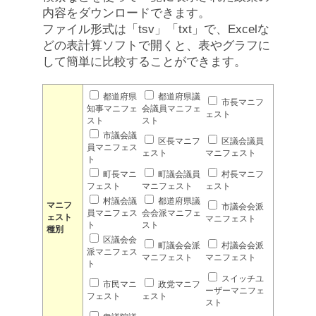
内容をダウンロードできます。
ファイル形式は「tsv」「txt」で、Excelな
どの表計算ソフトで開くと、表やグラフに
して簡単に比較することができます。
都道府県
都道府県議
市長マニフ
知事マニフェ
会議員マニフェ
ェスト
スト
スト
市議会議
区長マニフ
区議会議員
員マニフェス
ェスト
マニフェスト
ト
町長マニ
町議会議員
村長マニフ
フェスト
マニフェスト
ェスト
村議会議
都道府県議
マニフ
市議会会派
員マニフェス
会会派マニフェ
ェスト
マニフェスト
ト
スト
種別
区議会会
町議会会派
村議会会派
派マニフェス
マニフェスト
マニフェスト
ト
スイッチユ
市民マニ
政党マニフ
ーザーマニフェ
フェスト
ェスト
スト