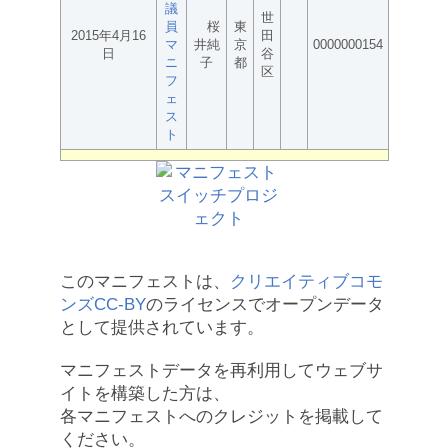
議
世
員
桜
東
2015年4月16
田
マ
井純
京
0000000154
日
谷
ニ
子
都
区
フ
ェ
ス
ト
このマニフェストは、
クリエイティブコモ
ンズCC-BY
のライセンスでオープンデータ
として提供されています。
マニフェストデータを再利用してウェブサ
イトを構築した方は、
各マニフェストへのクレジットを掲載して
ください。