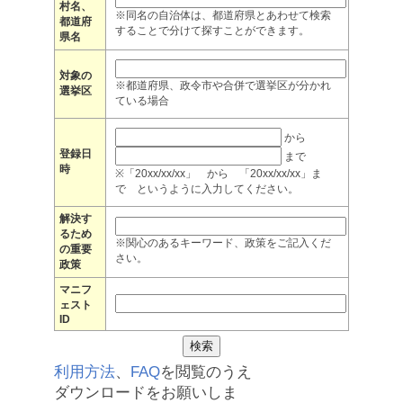
村名、
※同名の自治体は、都道府県とあわせて検索
都道府
することで分けて探すことができます。
県名
対象の
※都道府県、政令市や合併で選挙区が分かれ
選挙区
ている場合
から
登録日
まで
時
※「20xx/xx/xx」 から 「20xx/xx/xx」ま
で というように入力してください。
解決す
るため
※関心のあるキーワード、政策をご記入くだ
の重要
さい。
政策
マニフ
ェスト
ID
利用方法
、
FAQ
を閲覧のうえ
ダウンロードをお願いしま