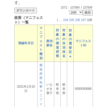
す。
1071
-
1078
件 /
1078
件
政策（マニフェス
1
...
104
105
106
107
108
ト）一覧
マ
対
対
対
ニ
象
象
象
フ
の
の
の
ェ
政治
マニフェス
登録年月日
都
自
選
ス
家名
トID
道
治
挙
ト
府
体
区
種
県
名
▲
別
都
道
府
県
知
いな
岐
岐
2021年1月10
事
がき
阜
阜
0000000688
日
マ
豊子
県
県
ニ
フ
ェ