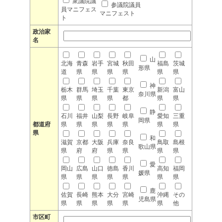
衆議院議
参議院議員
員マニフェス
マニフェスト
ト
政治家
名
山
北海
青森
岩手
宮城
秋田
福島
茨城
形県
道
県
県
県
県
県
県
神
栃木
群馬
埼玉
千葉
東京
新潟
富山
奈川県
県
県
県
県
都
県
県
静
石川
福井
山梨
長野
岐阜
愛知
三重
岡県
都道府
県
県
県
県
県
県
県
県
和
滋賀
京都
大阪
兵庫
奈良
鳥取
島根
歌山県
県
府
府
県
県
県
県
愛
岡山
広島
山口
徳島
香川
高知
福岡
媛県
県
県
県
県
県
県
県
鹿
佐賀
長崎
熊本
大分
宮崎
沖縄
その
児島県
県
県
県
県
県
県
他
市区町