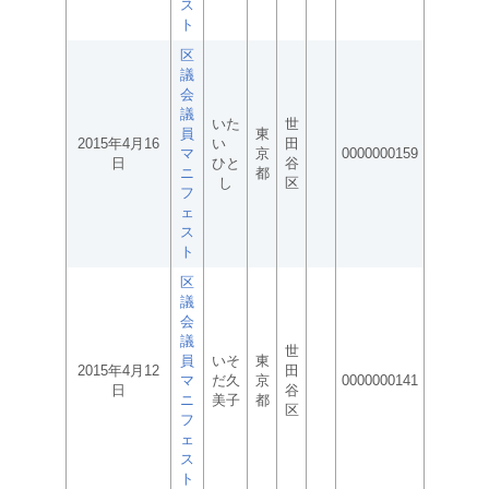
ス
ト
区
議
会
議
いた
世
員
東
2015年4月16
い
田
マ
京
0000000159
日
ひと
谷
ニ
都
し
区
フ
ェ
ス
ト
区
議
会
議
世
員
いそ
東
2015年4月12
田
マ
だ久
京
0000000141
日
谷
ニ
美子
都
区
フ
ェ
ス
ト