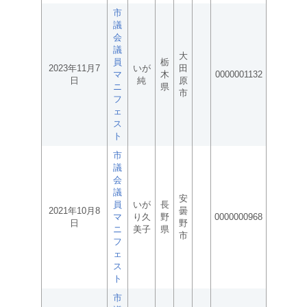
市
議
会
議
大
員
栃
2023年11月7
いが
田
マ
木
0000001132
日
純
原
ニ
県
市
フ
ェ
ス
ト
市
議
会
議
安
員
いが
長
2021年10月8
曇
マ
り久
野
0000000968
日
野
ニ
美子
県
市
フ
ェ
ス
ト
市