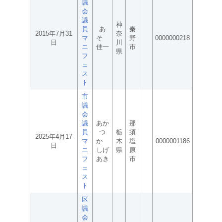
議
会
議
神
員
あ
秦
2015年7月31
奈
マ
そ
野
0000000218
日
川
ニ
佳一
市
県
フ
ェ
ス
ト
市
議
会
議
あか
那
員
つ
栃
須
2025年4月17
マ
か
木
塩
0000001186
日
ニ
しげ
県
原
フ
あき
市
ェ
ス
ト
区
議
会