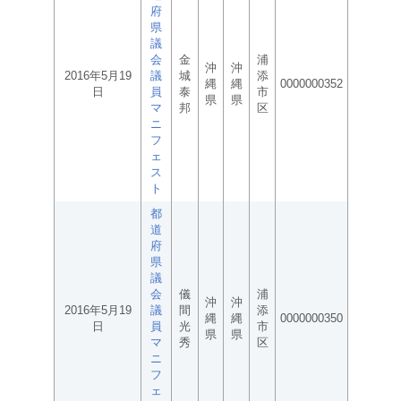
府
県
議
会
金
浦
沖
沖
2016年5月19
議
城
添
縄
縄
0000000352
日
員
泰
市
県
県
マ
邦
区
ニ
フ
ェ
ス
ト
都
道
府
県
議
会
儀
浦
沖
沖
2016年5月19
議
間
添
縄
縄
0000000350
日
員
光
市
県
県
マ
秀
区
ニ
フ
ェ