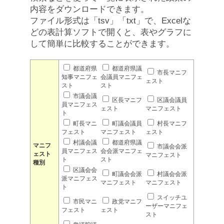
内容をダウンロードできます。
ファイル形式は「tsv」「txt」で、Excelな
どの表計算ソフトで開くと、表やグラフに
して簡単に比較することができます。
都道府県
都道府県議
市長マニフ
知事マニフェ
会議員マニフェ
ェスト
スト
スト
市議会議
区長マニフ
区議会議員
員マニフェス
ェスト
マニフェスト
ト
町長マニ
町議会議員
村長マニフ
フェスト
マニフェスト
ェスト
村議会議
都道府県議
マニフ
市議会会派
員マニフェス
会会派マニフェ
ェスト
マニフェスト
ト
スト
種別
区議会会
町議会会派
村議会会派
派マニフェス
マニフェスト
マニフェスト
ト
スイッチユ
市民マニ
政党マニフ
ーザーマニフェ
フェスト
ェスト
スト