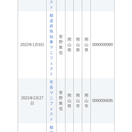
ス
ト
都
道
府
県
知
菅
岡
岡
岡
事
野
2022年1月9日
山
山
山
0000000990
マ
敦
県
県
県
ニ
也
フ
ェ
ス
ト
市
長
マ
菅
岡
岡
岡
2021年2月27
ニ
野
山
山
山
0000000695
日
フ
敦
県
市
市
ェ
也
ス
ト
都