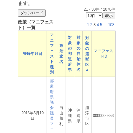
ます。
21
-
30
件 /
1078
件
政策（マニフェス
1
2
3
4
5
...
108
ト）一覧
マ
対
対
対
ニ
象
象
象
フ
政
の
の
の
ェ
治
マニフェス
登録年月日
都
自
選
ス
家
トID
道
治
挙
ト
名
府
体
区
種
県
名
▲
別
都
道
府
県
議
会
当
浦
沖
沖
2016年5月19
議
山
添
縄
縄
0000000353
日
員
勝
市
県
県
マ
利
区
ニ