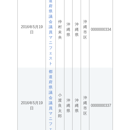
道
府
県
議
会
仲
沖
沖
沖
2016年5月19
議
村
縄
縄
縄
0000000334
日
員
未
市
県
県
マ
央
区
ニ
フ
ェ
ス
ト
都
道
府
県
議
小
会
沖
渡
沖
沖
2016年5月19
議
縄
良
縄
縄
0000000337
日
員
市
太
県
県
マ
区
郎
ニ
フ
ェ