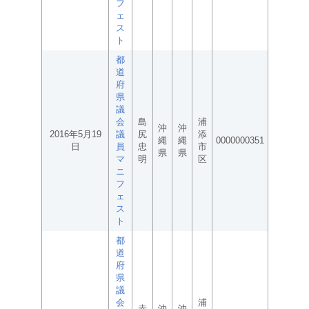
フ
ェ
ス
ト
都
道
府
県
議
会
島
浦
沖
沖
2016年5月19
議
尻
添
縄
縄
0000000351
日
員
忠
市
県
県
マ
明
区
ニ
フ
ェ
ス
ト
都
道
府
県
議
会
浦
赤
沖
沖