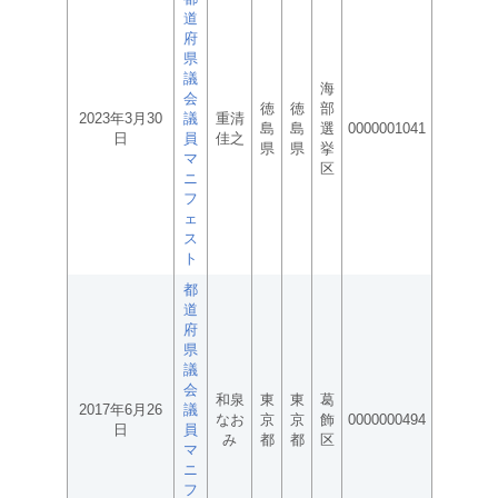
道
府
県
議
海
会
徳
徳
部
2023年3月30
議
重清
島
島
選
0000001041
日
員
佳之
県
県
挙
マ
区
ニ
フ
ェ
ス
ト
都
道
府
県
議
会
和泉
東
東
葛
2017年6月26
議
なお
京
京
飾
0000000494
日
員
み
都
都
区
マ
ニ
フ