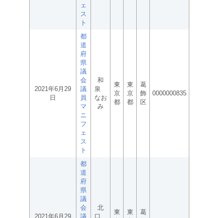
ェ
ス
ト
都
道
府
県
議
会
和
東
東
葛
2021年6月29
議
泉
京
京
飾
0000000835
日
員
なお
都
都
区
マ
み
ニ
フ
ェ
ス
ト
都
道
府
県
議
会
北
東
東
葛
2021年6月29
議
口