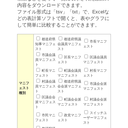
内容をダウンロードできます。
ファイル形式は「tsv」「txt」で、Excelな
どの表計算ソフトで開くと、表やグラフに
して簡単に比較することができます。
都道府県
都道府県議
市長マニフ
知事マニフェ
会議員マニフェ
ェスト
スト
スト
市議会議
区長マニフ
区議会議員
員マニフェス
ェスト
マニフェスト
ト
町長マニ
町議会議員
村長マニフ
フェスト
マニフェスト
ェスト
村議会議
都道府県議
マニフ
市議会会派
員マニフェス
会会派マニフェ
ェスト
マニフェスト
ト
スト
種別
区議会会
町議会会派
村議会会派
派マニフェス
マニフェスト
マニフェスト
ト
スイッチユ
市民マニ
政党マニフ
ーザーマニフェ
フェスト
ェスト
スト