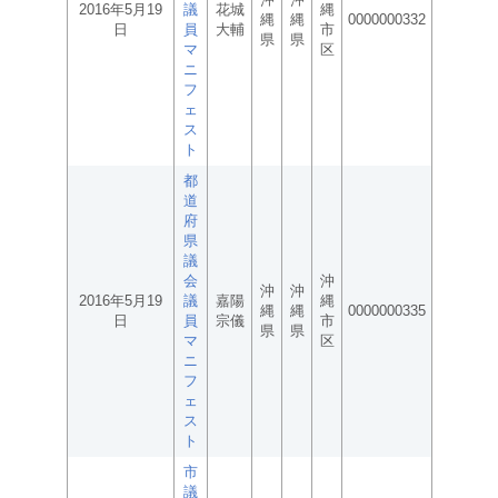
2016年5月19
議
花城
縄
縄
縄
0000000332
日
員
大輔
市
県
県
マ
区
ニ
フ
ェ
ス
ト
都
道
府
県
議
会
沖
沖
沖
2016年5月19
議
嘉陽
縄
縄
縄
0000000335
日
員
宗儀
市
県
県
マ
区
ニ
フ
ェ
ス
ト
市
議