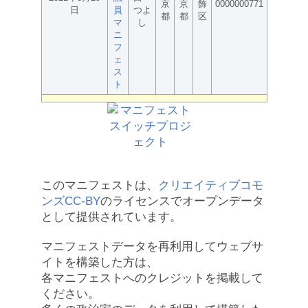
京
京
飾
0000000771
日
員
つよ
都
都
区
マ
し
ニ
フ
ェ
ス
ト
このマニフェストは、
クリエイティブコモ
ンズCC-BY
のライセンスでオープンデータ
として提供されています。
マニフェストデータを再利用してウェブサ
イトを構築した方は、
各マニフェストへのクレジットを掲載して
ください。