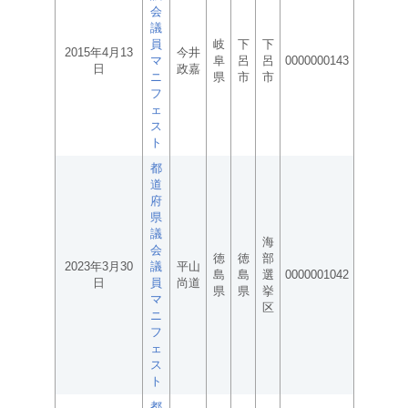
会
議
員
岐
下
下
2015年4月13
今井
マ
阜
呂
呂
0000000143
日
政嘉
ニ
県
市
市
フ
ェ
ス
ト
都
道
府
県
議
海
会
徳
徳
部
2023年3月30
議
平山
島
島
選
0000001042
日
員
尚道
県
県
挙
マ
区
ニ
フ
ェ
ス
ト
都