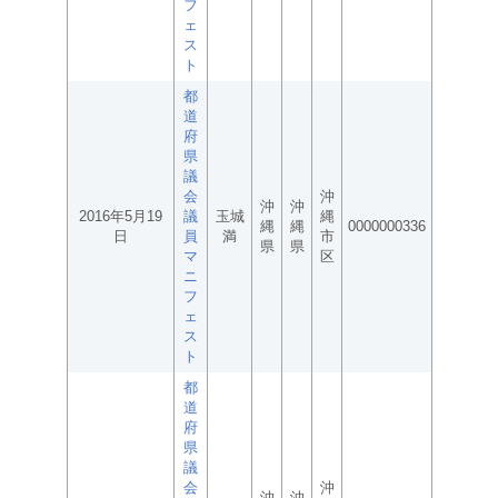
フ
ェ
ス
ト
都
道
府
県
議
会
沖
沖
沖
2016年5月19
議
玉城
縄
縄
縄
0000000336
日
員
満
市
県
県
マ
区
ニ
フ
ェ
ス
ト
都
道
府
県
議
会
沖
沖
沖