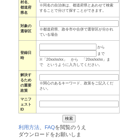
村名、
※同名の自治体は、都道府県とあわせて検索
都道府
することで分けて探すことができます。
県名
対象の
※都道府県、政令市や合併で選挙区が分かれ
選挙区
ている場合
から
登録日
まで
時
※「20xx/xx/xx」 から 「20xx/xx/xx」ま
で というように入力してください。
解決す
るため
※関心のあるキーワード、政策をご記入くだ
の重要
さい。
政策
マニフ
ェスト
ID
利用方法
、
FAQ
を閲覧のうえ
ダウンロードをお願いしま