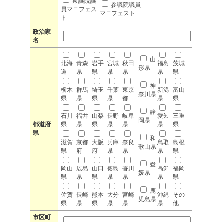
衆議院議
参議院議員
員マニフェス
マニフェスト
ト
政治家
名
山
北海
青森
岩手
宮城
秋田
福島
茨城
形県
道
県
県
県
県
県
県
神
栃木
群馬
埼玉
千葉
東京
新潟
富山
奈川県
県
県
県
県
都
県
県
静
石川
福井
山梨
長野
岐阜
愛知
三重
岡県
都道府
県
県
県
県
県
県
県
県
和
滋賀
京都
大阪
兵庫
奈良
鳥取
島根
歌山県
県
府
府
県
県
県
県
愛
岡山
広島
山口
徳島
香川
高知
福岡
媛県
県
県
県
県
県
県
県
鹿
佐賀
長崎
熊本
大分
宮崎
沖縄
その
児島県
県
県
県
県
県
県
他
市区町