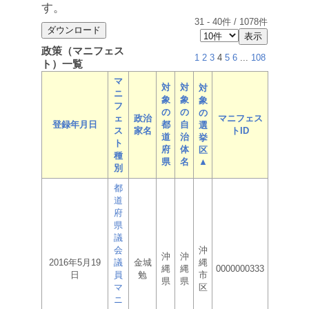
す。
31
-
40
件 /
1078
件
政策（マニフェス
1
2
3
4
5
6
...
108
ト）一覧
マ
対
対
対
ニ
象
象
象
フ
の
の
の
ェ
政治
マニフェス
登録年月日
都
自
選
ス
家名
トID
道
治
挙
ト
府
体
区
種
県
名
▲
別
都
道
府
県
議
会
沖
沖
沖
2016年5月19
議
金城
縄
縄
縄
0000000333
日
員
勉
市
県
県
マ
区
ニ