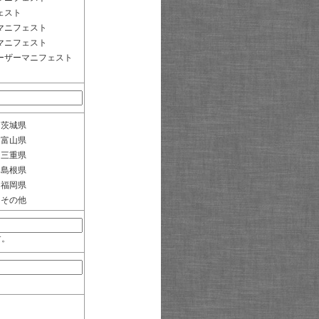
ェスト
マニフェスト
マニフェスト
ーザーマニフェスト
茨城県
富山県
三重県
島根県
福岡県
その他
す。