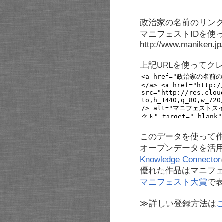
政治家の名前のリンク
マニフェストIDを使
http://www.maniken.j
上記URLを使ってク
このデータを使って
オープンデータを活
Knowledge Connector
優れた作品はマニフ
マニフェスト大賞
で
≫詳しい登録方法は