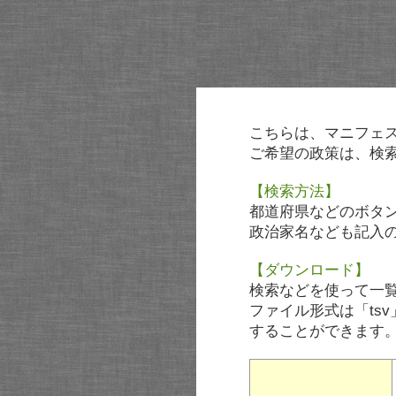
こちらは、マニフェ
ご希望の政策は、検
【検索方法】
都道府県などのボタ
政治家名なども記入
【ダウンロード】
検索などを使って一
ファイル形式は「tsv
することができます