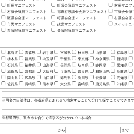
町長マニフェスト
町議会議員マニフェスト
村長マニフ
村議会議員マニフェスト
都道府県議会会派マニフェスト
市議会会派
区議会会派マニフェスト
町議会会派マニフェスト
村議会会派
市民マニフェスト
政党マニフェスト
スイッチユ
衆議院議員マニフェスト
参議院議員マニフェスト
北海道
青森県
岩手県
宮城県
秋田県
山形県
福島県
栃木県
群馬県
埼玉県
千葉県
東京都
神奈川県
新潟県
石川県
福井県
山梨県
長野県
岐阜県
静岡県
愛知県
滋賀県
京都府
大阪府
兵庫県
奈良県
和歌山県
鳥取県
岡山県
広島県
山口県
徳島県
香川県
愛媛県
高知県
佐賀県
長崎県
熊本県
大分県
宮崎県
鹿児島県
沖縄県
※同名の自治体は、都道府県とあわせて検索することで分けて探すことができま
※都道府県、政令市や合併で選挙区が分かれている場合
から
まで