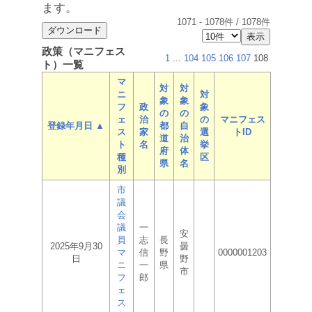
ます。
1071
-
1078
件 /
1078
件
政策（マニフェス
1
...
104
105
106
107
108
ト）一覧
マ
対
対
ニ
対
象
象
フ
政
象
の
の
ェ
治
の
マニフェス
登録年月日 ▲
都
自
ス
家
選
トID
道
治
ト
名
挙
府
体
種
区
県
名
別
市
議
会
議
一
安
員
志
長
2025年9月30
曇
マ
信
野
0000001203
日
野
ニ
一
県
市
フ
郎
ェ
ス