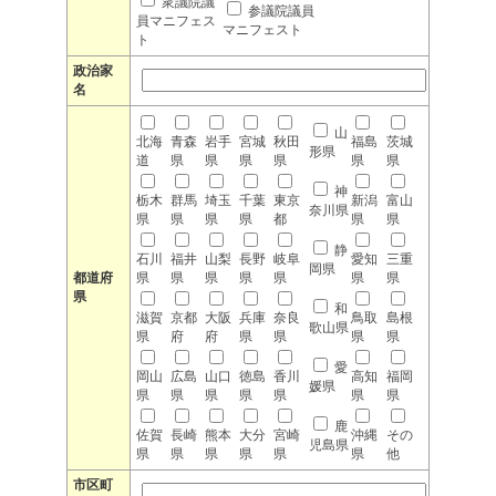
衆議院議
参議院議員
員マニフェス
マニフェスト
ト
政治家
名
山
北海
青森
岩手
宮城
秋田
福島
茨城
形県
道
県
県
県
県
県
県
神
栃木
群馬
埼玉
千葉
東京
新潟
富山
奈川県
県
県
県
県
都
県
県
静
石川
福井
山梨
長野
岐阜
愛知
三重
岡県
都道府
県
県
県
県
県
県
県
県
和
滋賀
京都
大阪
兵庫
奈良
鳥取
島根
歌山県
県
府
府
県
県
県
県
愛
岡山
広島
山口
徳島
香川
高知
福岡
媛県
県
県
県
県
県
県
県
鹿
佐賀
長崎
熊本
大分
宮崎
沖縄
その
児島県
県
県
県
県
県
県
他
市区町