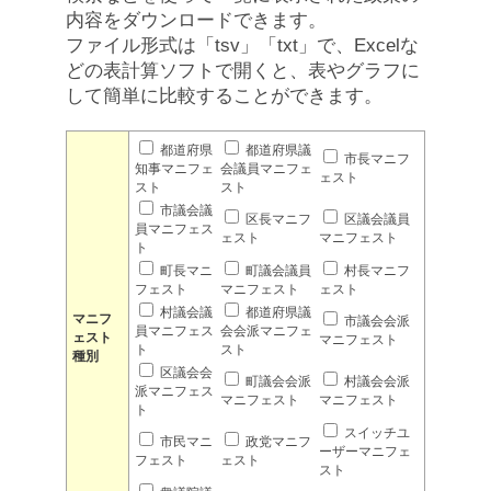
内容をダウンロードできます。
ファイル形式は「tsv」「txt」で、Excelな
どの表計算ソフトで開くと、表やグラフに
して簡単に比較することができます。
都道府県
都道府県議
市長マニフ
知事マニフェ
会議員マニフェ
ェスト
スト
スト
市議会議
区長マニフ
区議会議員
員マニフェス
ェスト
マニフェスト
ト
町長マニ
町議会議員
村長マニフ
フェスト
マニフェスト
ェスト
村議会議
都道府県議
マニフ
市議会会派
員マニフェス
会会派マニフェ
ェスト
マニフェスト
ト
スト
種別
区議会会
町議会会派
村議会会派
派マニフェス
マニフェスト
マニフェスト
ト
スイッチユ
市民マニ
政党マニフ
ーザーマニフェ
フェスト
ェスト
スト