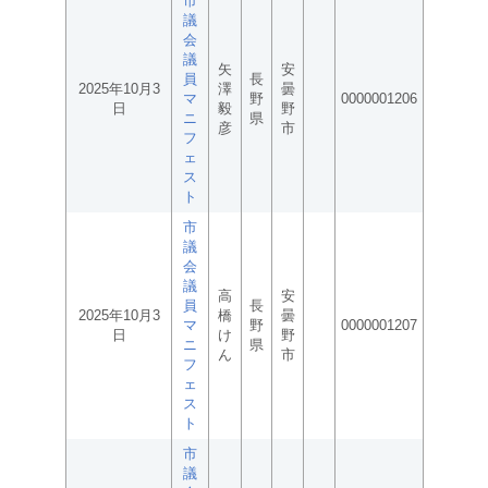
市
議
会
議
矢
安
員
長
2025年10月3
澤
曇
マ
野
0000001206
日
毅
野
ニ
県
彦
市
フ
ェ
ス
ト
市
議
会
議
高
安
員
長
2025年10月3
橋
曇
マ
野
0000001207
日
け
野
ニ
県
ん
市
フ
ェ
ス
ト
市
議