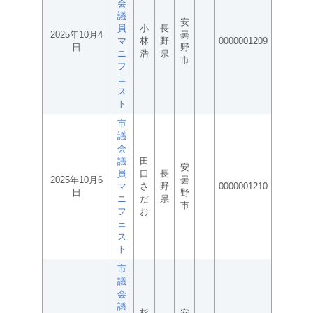
会
議
安
員
小
長
2025年10月4
曇
マ
林
野
0000001209
日
野
ニ
浩
県
市
フ
ェ
ス
ト
市
議
会
議
田
安
員
口
長
2025年10月6
曇
マ
さ
野
0000001210
日
野
ニ
だ
県
市
フ
お
ェ
ス
ト
市
議
会
議
杉
安