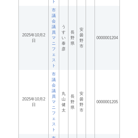
ト
市
議
会
議
う
安
員
す
長
2025年10月2
曇
マ
い
野
0000001204
日
野
ニ
泰
県
市
フ
彦
ェ
ス
ト
市
議
会
議
丸
安
員
長
2025年10月2
山
曇
マ
野
0000001205
日
健
野
ニ
県
太
市
フ
ェ
ス
ト