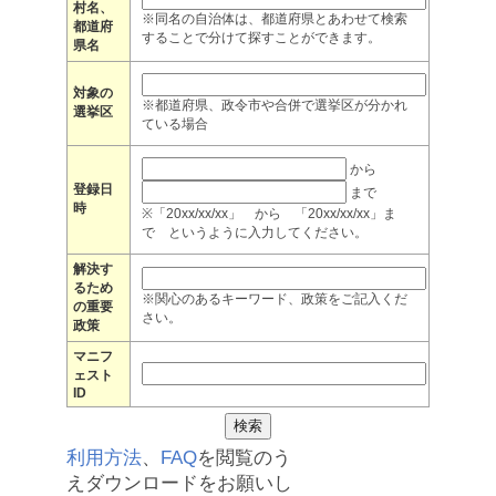
村名、
※同名の自治体は、都道府県とあわせて検索
都道府
することで分けて探すことができます。
県名
対象の
※都道府県、政令市や合併で選挙区が分かれ
選挙区
ている場合
から
登録日
まで
時
※「20xx/xx/xx」 から 「20xx/xx/xx」ま
で というように入力してください。
解決す
るため
※関心のあるキーワード、政策をご記入くだ
の重要
さい。
政策
マニフ
ェスト
ID
利用方法
、
FAQ
を閲覧のう
えダウンロードをお願いし