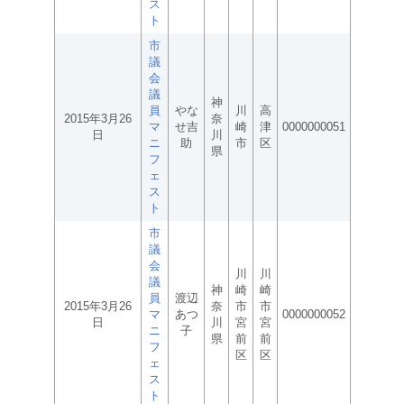
ス
ト
市
議
会
議
神
員
やな
川
高
2015年3月26
奈
マ
せ吉
崎
津
0000000051
日
川
ニ
助
市
区
県
フ
ェ
ス
ト
市
議
会
川
川
議
神
崎
崎
員
渡辺
2015年3月26
奈
市
市
マ
あつ
0000000052
日
川
宮
宮
ニ
子
県
前
前
フ
区
区
ェ
ス
ト