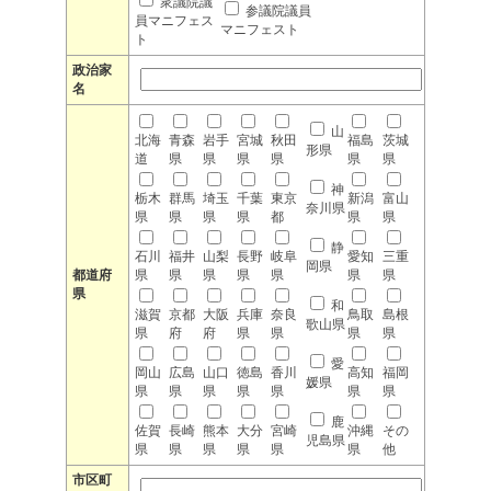
衆議院議
参議院議員
員マニフェス
マニフェスト
ト
政治家
名
山
北海
青森
岩手
宮城
秋田
福島
茨城
形県
道
県
県
県
県
県
県
神
栃木
群馬
埼玉
千葉
東京
新潟
富山
奈川県
県
県
県
県
都
県
県
静
石川
福井
山梨
長野
岐阜
愛知
三重
岡県
都道府
県
県
県
県
県
県
県
県
和
滋賀
京都
大阪
兵庫
奈良
鳥取
島根
歌山県
県
府
府
県
県
県
県
愛
岡山
広島
山口
徳島
香川
高知
福岡
媛県
県
県
県
県
県
県
県
鹿
佐賀
長崎
熊本
大分
宮崎
沖縄
その
児島県
県
県
県
県
県
県
他
市区町