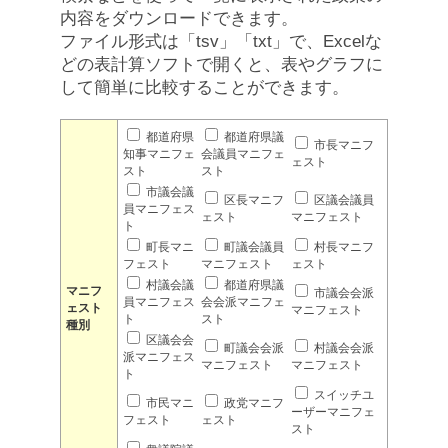
内容をダウンロードできます。
ファイル形式は「tsv」「txt」で、Excelな
どの表計算ソフトで開くと、表やグラフに
して簡単に比較することができます。
都道府県
都道府県議
市長マニフ
知事マニフェ
会議員マニフェ
ェスト
スト
スト
市議会議
区長マニフ
区議会議員
員マニフェス
ェスト
マニフェスト
ト
町長マニ
町議会議員
村長マニフ
フェスト
マニフェスト
ェスト
村議会議
都道府県議
マニフ
市議会会派
員マニフェス
会会派マニフェ
ェスト
マニフェスト
ト
スト
種別
区議会会
町議会会派
村議会会派
派マニフェス
マニフェスト
マニフェスト
ト
スイッチユ
市民マニ
政党マニフ
ーザーマニフェ
フェスト
ェスト
スト