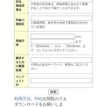
村名、
※同名の自治体は、都道府県とあわせて検索
都道府
することで分けて探すことができます。
県名
対象の
※都道府県、政令市や合併で選挙区が分かれ
選挙区
ている場合
から
登録日
まで
時
※「20xx/xx/xx」 から 「20xx/xx/xx」ま
で というように入力してください。
解決す
るため
※関心のあるキーワード、政策をご記入くだ
の重要
さい。
政策
マニフ
ェスト
ID
利用方法
、
FAQ
を閲覧のうえ
ダウンロードをお願いしま