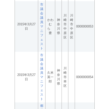
市
議
会
川
川
議
かわ
神
崎
崎
員
2015年3月27
む
奈
市
市
マ
0000000053
日
ら
川
中
中
ニ
豊
県
原
原
フ
区
区
ェ
ス
ト
市
議
会
議
川
神
員
久米
崎
2015年3月27
奈
マ
英一
市
0000000054
日
川
ニ
郎
幸
県
フ
区
ェ
ス
ト
都