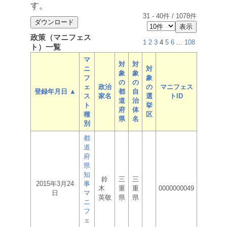
す。
31
-
40
件 /
1078
件
政策（マニフェス
1
2
3
4
5
6
...
108
ト）一覧
マ
対
対
ニ
対
象
象
フ
象
の
の
ェ
政治
の
マニフェス
登録年月日 ▲
都
自
ス
家名
選
トID
道
治
ト
挙
府
体
種
区
県
名
別
都
道
府
県
知
鈴
三
三
2015年3月24
事
木
重
重
0000000049
日
マ
英敬
県
県
ニ
フ
ェ