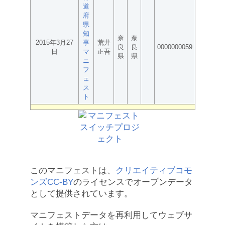
道
府
県
知
奈
奈
2015年3月27
事
荒井
良
良
0000000059
日
マ
正吾
県
県
ニ
フ
ェ
ス
ト
このマニフェストは、
クリエイティブコモ
ンズCC-BY
のライセンスでオープンデータ
として提供されています。
マニフェストデータを再利用してウェブサ