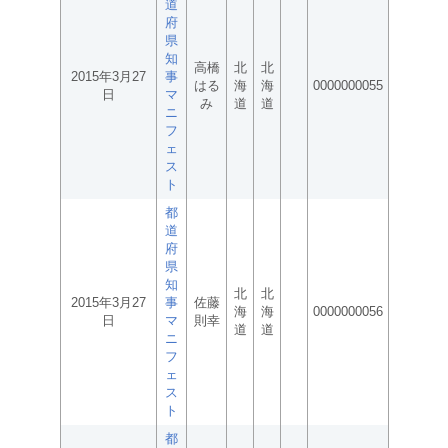
道
府
県
知
高橋
北
北
2015年3月27
事
はる
海
海
0000000055
日
マ
み
道
道
ニ
フ
ェ
ス
ト
都
道
府
県
知
北
北
2015年3月27
事
佐藤
海
海
0000000056
日
マ
則幸
道
道
ニ
フ
ェ
ス
ト
都