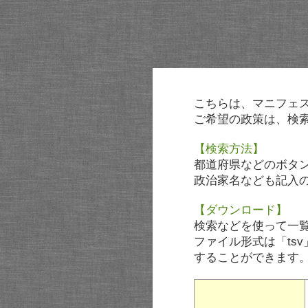
こちらは、マニフェ
ご希望の政策は、検
【検索方法】
都道府県などのボタ
政治家名なども記入
【ダウンロード】
検索などを使って一
ファイル形式は「tsv
することができます