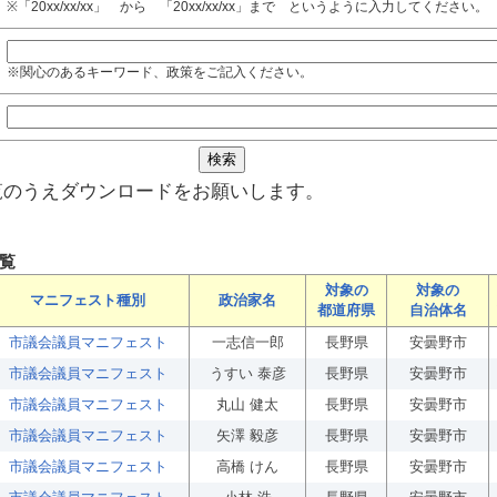
※「20xx/xx/xx」 から 「20xx/xx/xx」まで というように入力してください。
※関心のあるキーワード、政策をご記入ください。
覧のうえダウンロードをお願いします。
覧
対象の
対象の
マニフェスト種別
政治家名
都道府県
自治体名
市議会議員マニフェスト
一志信一郎
長野県
安曇野市
市議会議員マニフェスト
うすい 泰彦
長野県
安曇野市
市議会議員マニフェスト
丸山 健太
長野県
安曇野市
市議会議員マニフェスト
矢澤 毅彦
長野県
安曇野市
市議会議員マニフェスト
高橋 けん
長野県
安曇野市