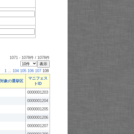
1071
-
1078
件 /
1078
件
1
...
104
105
106
107
108
マニフェス
対象の選挙区
トID
0000001203
0000001204
0000001205
0000001206
0000001207