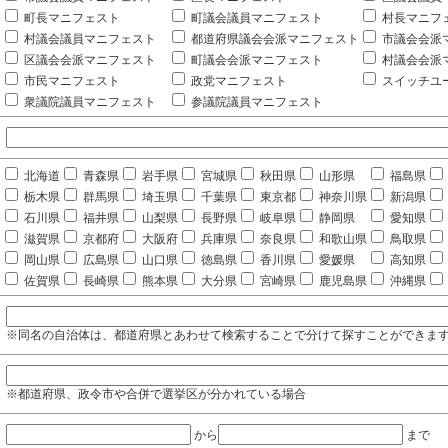
町長マニフェスト
町議会議員マニフェスト
村長マニフ
村議会議員マニフェスト
都道府県議会会派マニフェスト
市議会会派
区議会会派マニフェスト
町議会会派マニフェスト
村議会会派
市民マニフェスト
政党マニフェスト
スイッチユ
衆議院議員マニフェスト
参議院議員マニフェスト
北海道
青森県
岩手県
宮城県
秋田県
山形県
福島県
栃木県
群馬県
埼玉県
千葉県
東京都
神奈川県
新潟県
石川県
福井県
山梨県
長野県
岐阜県
静岡県
愛知県
滋賀県
京都府
大阪府
兵庫県
奈良県
和歌山県
鳥取県
岡山県
広島県
山口県
徳島県
香川県
愛媛県
高知県
佐賀県
長崎県
熊本県
大分県
宮崎県
鹿児島県
沖縄県
※同名の自治体は、都道府県とあわせて検索することで分けて探すことができま
※都道府県、政令市や合併で選挙区が分かれている場合
から
まで