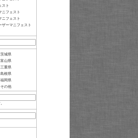
ェスト
マニフェスト
マニフェスト
ーザーマニフェスト
茨城県
富山県
三重県
島根県
福岡県
その他
す。