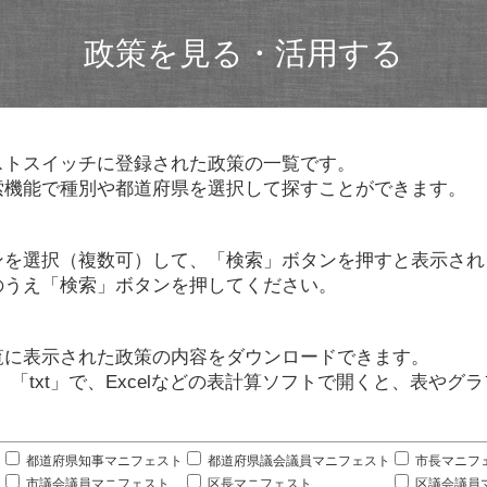
政策を見る・活用する
ストスイッチに登録された政策の一覧です。
索機能で種別や都道府県を選択して探すことができます。
ンを選択（複数可）して、「検索」ボタンを押すと表示され
のうえ「検索」ボタンを押してください。
覧に表示された政策の内容をダウンロードできます。
」「txt」で、Excelなどの表計算ソフトで開くと、表や
。
都道府県知事マニフェスト
都道府県議会議員マニフェスト
市長マニフ
市議会議員マニフェスト
区長マニフェスト
区議会議員