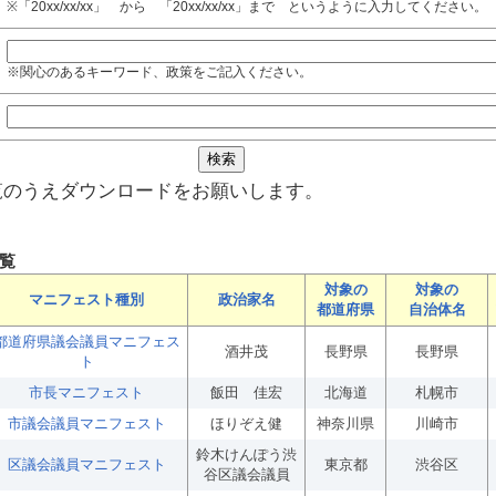
※「20xx/xx/xx」 から 「20xx/xx/xx」まで というように入力してください。
※関心のあるキーワード、政策をご記入ください。
覧のうえダウンロードをお願いします。
覧
対象の
対象の
マニフェスト種別
政治家名
都道府県
自治体名
都道府県議会議員マニフェス
酒井茂
長野県
長野県
ト
市長マニフェスト
飯田 佳宏
北海道
札幌市
市議会議員マニフェスト
ほりぞえ健
神奈川県
川崎市
鈴木けんぽう渋
区議会議員マニフェスト
東京都
渋谷区
谷区議会議員