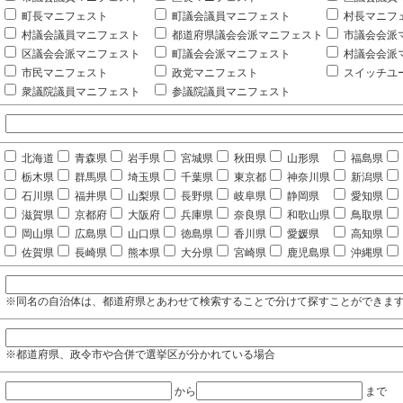
町長マニフェスト
町議会議員マニフェスト
村長マニフ
村議会議員マニフェスト
都道府県議会会派マニフェスト
市議会会派
区議会会派マニフェスト
町議会会派マニフェスト
村議会会派
市民マニフェスト
政党マニフェスト
スイッチユ
衆議院議員マニフェスト
参議院議員マニフェスト
北海道
青森県
岩手県
宮城県
秋田県
山形県
福島県
栃木県
群馬県
埼玉県
千葉県
東京都
神奈川県
新潟県
石川県
福井県
山梨県
長野県
岐阜県
静岡県
愛知県
滋賀県
京都府
大阪府
兵庫県
奈良県
和歌山県
鳥取県
岡山県
広島県
山口県
徳島県
香川県
愛媛県
高知県
佐賀県
長崎県
熊本県
大分県
宮崎県
鹿児島県
沖縄県
※同名の自治体は、都道府県とあわせて検索することで分けて探すことができま
※都道府県、政令市や合併で選挙区が分かれている場合
から
まで