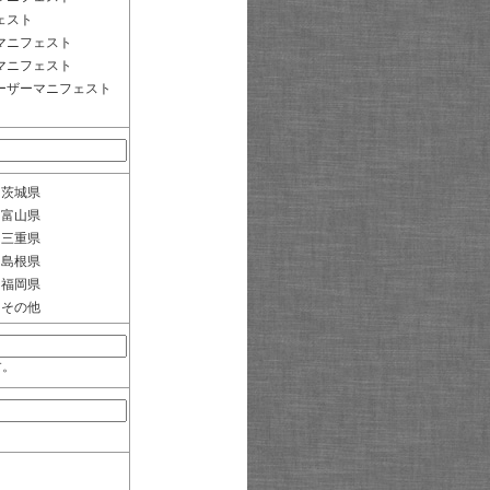
ェスト
マニフェスト
マニフェスト
ーザーマニフェスト
茨城県
富山県
三重県
島根県
福岡県
その他
す。