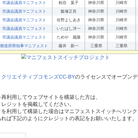
市議会議員マニフェスト
粕谷 葉子
神奈川県
川崎市
市議会議員マニフェスト
飯塚正良
神奈川県
川崎市
市議会議員マニフェスト
佐野よしあき
神奈川県
川崎市
市議会議員マニフェスト
いたばし洋一
神奈川県
川崎市
市議会議員マニフェスト
ためや 義隆
神奈川県
川崎市
都道府県知事マニフェスト
藤井 新一
三重県
三重県
、
クリエイティブコモンズCC-BY
のライセンスでオープンデ
を再利用してウェブサイトを構築した方は、
クレジットを掲載してください。
タを利用して構築した場合はマニフェストスイッチへリンク
あれば下記のようにクレジットの表記をお願いいたします。