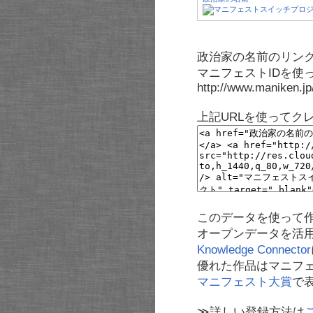
政治家の名前のリンク
マニフェストIDを使
http://www.maniken.j
上記URLを使ってク
このデータを使って
オープンデータを活
Knowledge Connector
優れた作品はマニフ
マニフェスト大賞
で
≫詳しい登録方法は