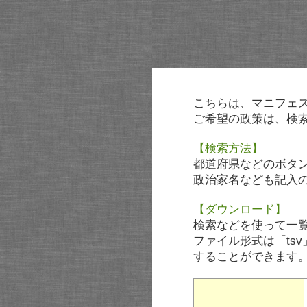
こちらは、マニフェ
ご希望の政策は、検
【検索方法】
都道府県などのボタ
政治家名なども記入
【ダウンロード】
検索などを使って一
ファイル形式は「tsv
することができます