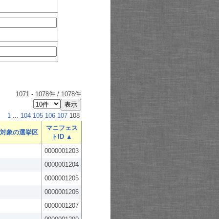
1071
-
1078
件 /
1078
件
1
...
104
105
106
107
108
マニフェス
対象の選挙区
トID ▲
0000001203
0000001204
0000001205
0000001206
0000001207