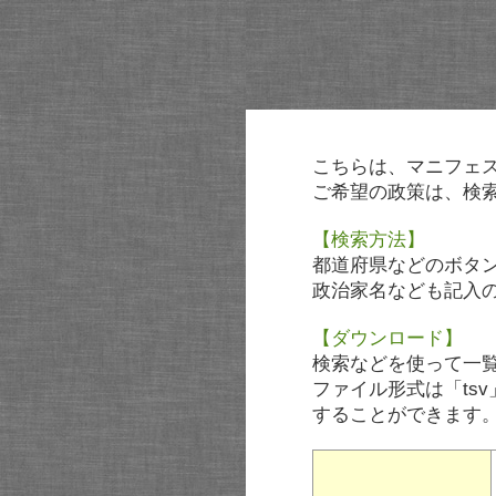
こちらは、マニフェ
ご希望の政策は、検
【検索方法】
都道府県などのボタ
政治家名なども記入
【ダウンロード】
検索などを使って一
ファイル形式は「tsv
することができます