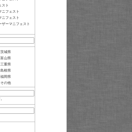
ェスト
マニフェスト
マニフェスト
ーザーマニフェスト
茨城県
富山県
三重県
島根県
福岡県
その他
す。