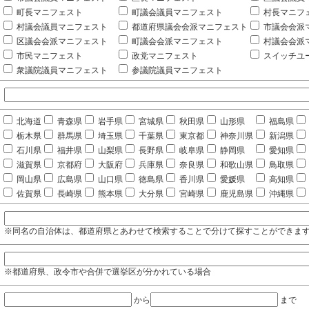
町長マニフェスト
町議会議員マニフェスト
村長マニフ
村議会議員マニフェスト
都道府県議会会派マニフェスト
市議会会派
区議会会派マニフェスト
町議会会派マニフェスト
村議会会派
市民マニフェスト
政党マニフェスト
スイッチユ
衆議院議員マニフェスト
参議院議員マニフェスト
北海道
青森県
岩手県
宮城県
秋田県
山形県
福島県
栃木県
群馬県
埼玉県
千葉県
東京都
神奈川県
新潟県
石川県
福井県
山梨県
長野県
岐阜県
静岡県
愛知県
滋賀県
京都府
大阪府
兵庫県
奈良県
和歌山県
鳥取県
岡山県
広島県
山口県
徳島県
香川県
愛媛県
高知県
佐賀県
長崎県
熊本県
大分県
宮崎県
鹿児島県
沖縄県
※同名の自治体は、都道府県とあわせて検索することで分けて探すことができま
※都道府県、政令市や合併で選挙区が分かれている場合
から
まで