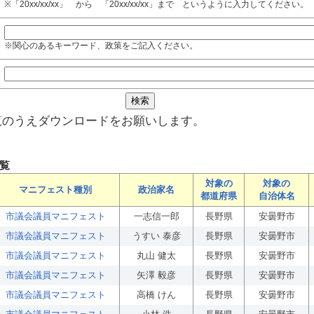
※「20xx/xx/xx」 から 「20xx/xx/xx」まで というように入力してください。
※関心のあるキーワード、政策をご記入ください。
覧のうえダウンロードをお願いします。
覧
対象の
対象の
マニフェスト種別
政治家名
都道府県
自治体名
市議会議員マニフェスト
一志信一郎
長野県
安曇野市
市議会議員マニフェスト
うすい 泰彦
長野県
安曇野市
市議会議員マニフェスト
丸山 健太
長野県
安曇野市
市議会議員マニフェスト
矢澤 毅彦
長野県
安曇野市
市議会議員マニフェスト
高橋 けん
長野県
安曇野市