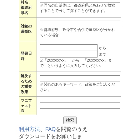
村名、
※同名の自治体は、都道府県とあわせて検索
都道府
することで分けて探すことができます。
県名
対象の
※都道府県、政令市や合併で選挙区が分かれ
選挙区
ている場合
から
登録日
まで
時
※「20xx/xx/xx」 から 「20xx/xx/xx」ま
で というように入力してください。
解決す
るため
※関心のあるキーワード、政策をご記入くだ
の重要
さい。
政策
マニフ
ェスト
ID
利用方法
、
FAQ
を閲覧のうえ
ダウンロードをお願いしま