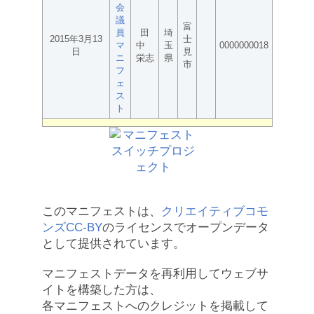
会
議
富
員
田
埼
2015年3月13
士
マ
中
玉
0000000018
日
見
ニ
栄志
県
市
フ
ェ
ス
ト
このマニフェストは、
クリエイティブコモ
ンズCC-BY
のライセンスでオープンデータ
として提供されています。
マニフェストデータを再利用してウェブサ
イトを構築した方は、
各マニフェストへのクレジットを掲載して