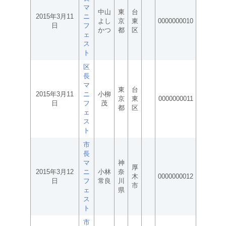
マ
中山
東
台
2015年3月11
ニ
よし
京
東
0000000010
日
フ
かつ
都
区
ェ
ス
ト
区
長
マ
東
台
2015年3月11
ニ
小柳
京
東
0000000011
日
フ
茂
都
区
ェ
ス
ト
市
長
マ
神
厚
2015年3月12
ニ
小林
奈
木
0000000012
日
フ
常良
川
市
ェ
県
ス
ト
市