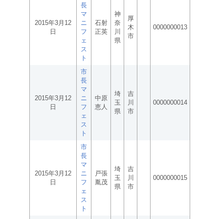
長
マ
神
厚
2015年3月12
ニ
石射
奈
木
0000000013
日
フ
正英
川
市
ェ
県
ス
ト
市
長
マ
埼
吉
2015年3月12
ニ
中原
玉
川
0000000014
日
フ
恵人
県
市
ェ
ス
ト
市
長
マ
埼
吉
2015年3月12
ニ
戸張
玉
川
0000000015
日
フ
胤茂
県
市
ェ
ス
ト