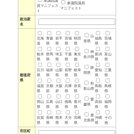
衆議院議
参議院議員
員マニフェス
マニフェスト
ト
政治家
名
山
北海
青森
岩手
宮城
秋田
福島
茨城
形県
道
県
県
県
県
県
県
神
栃木
群馬
埼玉
千葉
東京
新潟
富山
奈川県
県
県
県
県
都
県
県
静
石川
福井
山梨
長野
岐阜
愛知
三重
岡県
都道府
県
県
県
県
県
県
県
県
和
滋賀
京都
大阪
兵庫
奈良
鳥取
島根
歌山県
県
府
府
県
県
県
県
愛
岡山
広島
山口
徳島
香川
高知
福岡
媛県
県
県
県
県
県
県
県
鹿
佐賀
長崎
熊本
大分
宮崎
沖縄
その
児島県
県
県
県
県
県
県
他
市区町