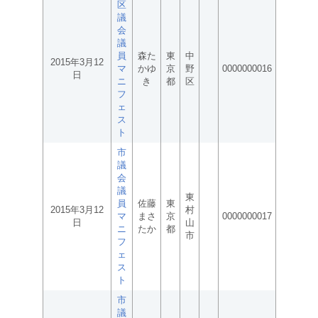
区
議
会
議
員
森た
東
中
2015年3月12
マ
かゆ
京
野
0000000016
日
ニ
き
都
区
フ
ェ
ス
ト
市
議
会
議
東
員
佐藤
東
2015年3月12
村
マ
まさ
京
0000000017
日
山
ニ
たか
都
市
フ
ェ
ス
ト
市
議