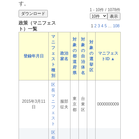
す。
1
-
10
件 /
1078
件
政策（マニフェス
1
2
3
4
5
...
108
ト）一覧
マ
対
対
ニ
対
象
象
フ
象
の
の
ェ
政治
の
マニフェス
登録年月日
都
自
ス
家名
選
トID ▲
道
治
ト
挙
府
体
種
区
県
名
別
区
長
マ
東
台
2015年3月11
ニ
服部
京
東
0000000009
日
フ
征夫
都
区
ェ
ス
ト
区
長