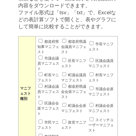
内容をダウンロードできます。
ファイル形式は「tsv」「txt」で、Excelな
どの表計算ソフトで開くと、表やグラフに
して簡単に比較することができます。
都道府県
都道府県議
市長マニフ
知事マニフェ
会議員マニフェ
ェスト
スト
スト
市議会議
区長マニフ
区議会議員
員マニフェス
ェスト
マニフェスト
ト
町長マニ
町議会議員
村長マニフ
フェスト
マニフェスト
ェスト
村議会議
都道府県議
マニフ
市議会会派
員マニフェス
会会派マニフェ
ェスト
マニフェスト
ト
スト
種別
区議会会
町議会会派
村議会会派
派マニフェス
マニフェスト
マニフェスト
ト
スイッチユ
市民マニ
政党マニフ
ーザーマニフェ
フェスト
ェスト
スト