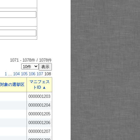
1071
-
1078
件 /
1078
件
1
...
104
105
106
107
108
マニフェス
対象の選挙区
トID ▲
0000001203
0000001204
0000001205
0000001206
0000001207