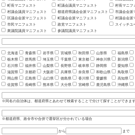
町長マニフェスト
町議会議員マニフェスト
村長マニフ
村議会議員マニフェスト
都道府県議会会派マニフェスト
市議会会派
区議会会派マニフェスト
町議会会派マニフェスト
村議会会派
市民マニフェスト
政党マニフェスト
スイッチユ
衆議院議員マニフェスト
参議院議員マニフェスト
北海道
青森県
岩手県
宮城県
秋田県
山形県
福島県
栃木県
群馬県
埼玉県
千葉県
東京都
神奈川県
新潟県
石川県
福井県
山梨県
長野県
岐阜県
静岡県
愛知県
滋賀県
京都府
大阪府
兵庫県
奈良県
和歌山県
鳥取県
岡山県
広島県
山口県
徳島県
香川県
愛媛県
高知県
佐賀県
長崎県
熊本県
大分県
宮崎県
鹿児島県
沖縄県
※同名の自治体は、都道府県とあわせて検索することで分けて探すことができま
※都道府県、政令市や合併で選挙区が分かれている場合
から
まで