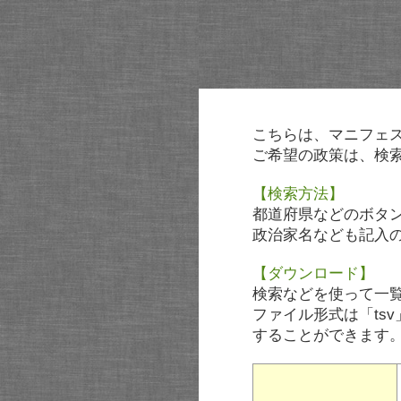
こちらは、マニフェ
ご希望の政策は、検
【検索方法】
都道府県などのボタ
政治家名なども記入
【ダウンロード】
検索などを使って一
ファイル形式は「tsv
することができます