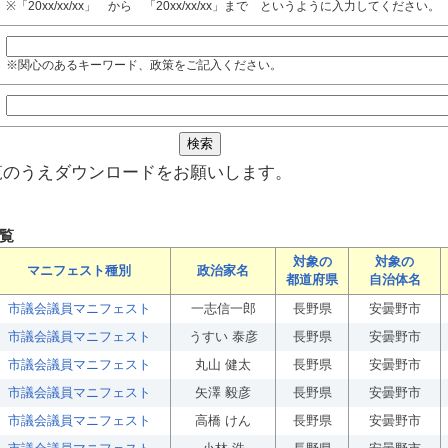
※「20xx/xx/xx」 から 「20xx/xx/xx」まで というように入力してください。
※関心のあるキーワード、政策をご記入ください。
覧のうえダウンロードをお願いします。
覧
対象の
対象の
マニフェスト種別
政治家名
都道府県
自治体名
市議会議員マニフェスト
一志信一郎
長野県
安曇野市
市議会議員マニフェスト
うすい 泰彦
長野県
安曇野市
市議会議員マニフェスト
丸山 健太
長野県
安曇野市
市議会議員マニフェスト
矢澤 毅彦
長野県
安曇野市
市議会議員マニフェスト
高橋 けん
長野県
安曇野市