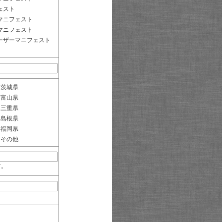
ェスト
マニフェスト
マニフェスト
ーザーマニフェスト
茨城県
富山県
三重県
島根県
福岡県
その他
す。