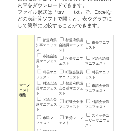
内容をダウンロードできます。
ファイル形式は「tsv」「txt」で、Excelな
どの表計算ソフトで開くと、表やグラフに
して簡単に比較することができます。
都道府県
都道府県議
市長マニフ
知事マニフェ
会議員マニフェ
ェスト
スト
スト
市議会議
区長マニフ
区議会議員
員マニフェス
ェスト
マニフェスト
ト
町長マニ
町議会議員
村長マニフ
フェスト
マニフェスト
ェスト
村議会議
都道府県議
マニフ
市議会会派
員マニフェス
会会派マニフェ
ェスト
マニフェスト
ト
スト
種別
区議会会
町議会会派
村議会会派
派マニフェス
マニフェスト
マニフェスト
ト
スイッチユ
市民マニ
政党マニフ
ーザーマニフェ
フェスト
ェスト
スト