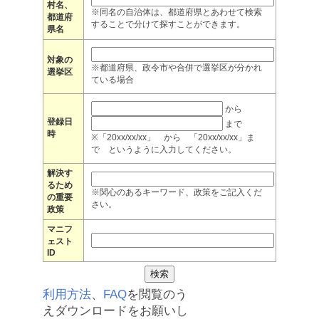
村名、
※同名の自治体は、都道府県とあわせて検索
都道府
することで分けて探すことができます。
県名
対象の
※都道府県、政令市や合併で選挙区が分かれ
選挙区
ている場合
から
登録日
まで
時
※「20xx/xx/xx」 から 「20xx/xx/xx」ま
で というように入力してください。
解決す
るため
※関心のあるキーワード、政策をご記入くだ
の重要
さい。
政策
マニフ
ェスト
ID
利用方法
、
FAQ
を閲覧のう
えダウンロードをお願いし