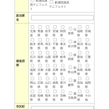
衆議院議
参議院議員
員マニフェス
マニフェスト
ト
政治家
名
山
北海
青森
岩手
宮城
秋田
福島
茨城
形県
道
県
県
県
県
県
県
神
栃木
群馬
埼玉
千葉
東京
新潟
富山
奈川県
県
県
県
県
都
県
県
静
石川
福井
山梨
長野
岐阜
愛知
三重
岡県
都道府
県
県
県
県
県
県
県
県
和
滋賀
京都
大阪
兵庫
奈良
鳥取
島根
歌山県
県
府
府
県
県
県
県
愛
岡山
広島
山口
徳島
香川
高知
福岡
媛県
県
県
県
県
県
県
県
鹿
佐賀
長崎
熊本
大分
宮崎
沖縄
その
児島県
県
県
県
県
県
県
他
市区町