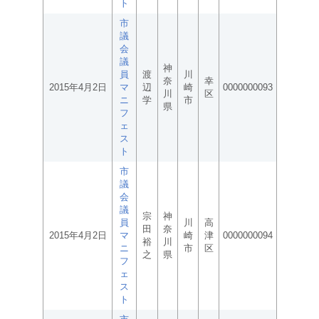
ト
市
議
会
議
神
員
渡
川
奈
幸
2015年4月2日
マ
辺
崎
0000000093
川
区
ニ
学
市
県
フ
ェ
ス
ト
市
議
会
議
宗
神
員
川
高
田
奈
2015年4月2日
マ
崎
津
0000000094
裕
川
ニ
市
区
之
県
フ
ェ
ス
ト