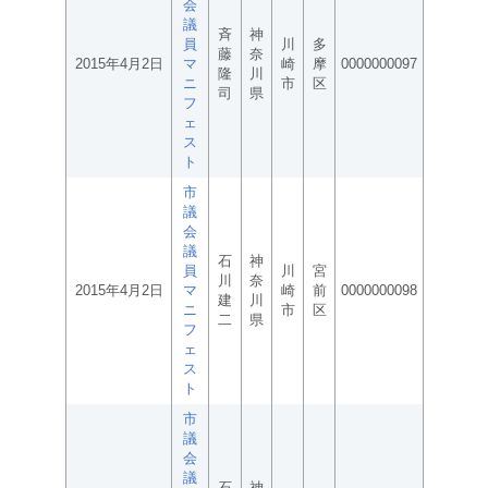
会
議
斉
神
員
川
多
藤
奈
2015年4月2日
マ
崎
摩
0000000097
隆
川
ニ
市
区
司
県
フ
ェ
ス
ト
市
議
会
議
石
神
員
川
宮
川
奈
2015年4月2日
マ
崎
前
0000000098
建
川
ニ
市
区
二
県
フ
ェ
ス
ト
市
議
会
議
石
神