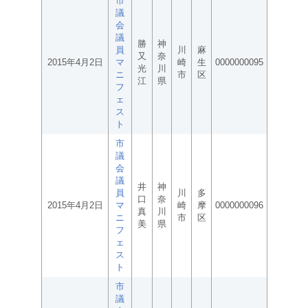
市
議
会
議
勝
神
員
川
麻
又
奈
2015年4月2日
マ
崎
生
0000000095
光
川
ニ
市
区
江
県
フ
ェ
ス
ト
市
議
会
議
井
神
員
川
多
口
奈
2015年4月2日
マ
崎
摩
0000000096
真
川
ニ
市
区
美
県
フ
ェ
ス
ト
市
議