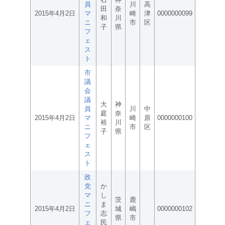
員
川
高
田
奈
2015年4月2日
マ
崎
津
0000000099
和
川
ニ
市
区
子
県
フ
ェ
ス
ト
市
議
会
議
大
神
員
川
中
庭
奈
2015年4月2日
マ
崎
原
0000000100
裕
川
ニ
市
区
子
県
フ
ェ
ス
ト
政
党
か
マ
し
茨
鹿
ニ
ま
2015年4月2日
城
嶋
0000000102
フ
志
県
市
ェ
民