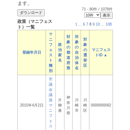
ます。
71
-
80
件 /
1078
件
政策（マニフェス
1
...
6
7
8
9
10
...
108
ト）一覧
マ
対
対
ニ
対
象
象
フ
政
象
の
の
ェ
治
の
マニフェス
登録年月日
都
自
ス
家
選
トID ▲
道
治
ト
名
挙
府
体
種
区
県
名
別
市
議
会
議
神
員
片
川
川
奈
2015年4月2日
マ
柳
崎
崎
0000000092
川
ニ
進
市
区
県
フ
ェ
ス