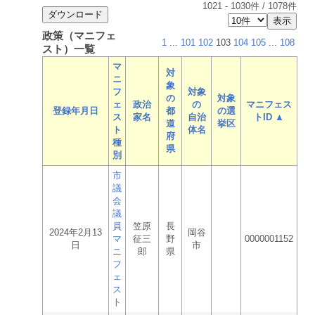
1021
-
1030
件 /
1078
件
政策（マニフェ
1
...
101
102
103
104
105
...
108
スト）一覧
マ
対
ニ
象
フ
対象
の
対象
ェ
政治
の
マニフェス
登録年月日
都
の選
ス
家名
自治
トID ▲
道
挙区
ト
体名
府
種
県
別
市
議
会
議
員
笠原
長
2024年2月13
岡谷
マ
征三
野
0000001152
日
市
ニ
郎
県
フ
ェ
ス
ト