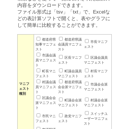
内容をダウンロードできます。
ファイル形式は「tsv」「txt」で、Excelな
どの表計算ソフトで開くと、表やグラフに
して簡単に比較することができます。
都道府県
都道府県議
市長マニフ
知事マニフェ
会議員マニフェ
ェスト
スト
スト
市議会議
区長マニフ
区議会議員
員マニフェス
ェスト
マニフェスト
ト
町長マニ
町議会議員
村長マニフ
フェスト
マニフェスト
ェスト
村議会議
都道府県議
マニフ
市議会会派
員マニフェス
会会派マニフェ
ェスト
マニフェスト
ト
スト
種別
区議会会
町議会会派
村議会会派
派マニフェス
マニフェスト
マニフェスト
ト
スイッチユ
市民マニ
政党マニフ
ーザーマニフェ
フェスト
ェスト
スト