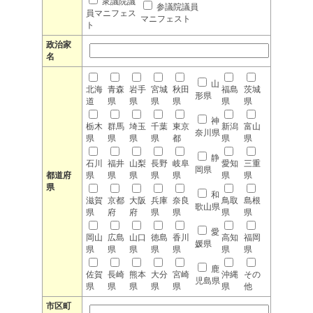
衆議院議
参議院議員
員マニフェス
マニフェスト
ト
政治家
名
山
北海
青森
岩手
宮城
秋田
福島
茨城
形県
道
県
県
県
県
県
県
神
栃木
群馬
埼玉
千葉
東京
新潟
富山
奈川県
県
県
県
県
都
県
県
静
石川
福井
山梨
長野
岐阜
愛知
三重
岡県
都道府
県
県
県
県
県
県
県
県
和
滋賀
京都
大阪
兵庫
奈良
鳥取
島根
歌山県
県
府
府
県
県
県
県
愛
岡山
広島
山口
徳島
香川
高知
福岡
媛県
県
県
県
県
県
県
県
鹿
佐賀
長崎
熊本
大分
宮崎
沖縄
その
児島県
県
県
県
県
県
県
他
市区町