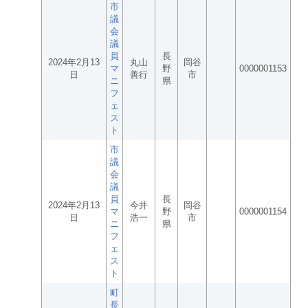
市
議
会
議
員
長
2024年2月13
丸山
岡谷
マ
野
0000001153
日
善行
市
ニ
県
フ
ェ
ス
ト
市
議
会
議
員
長
2024年2月13
今井
岡谷
マ
野
0000001154
日
浩一
市
ニ
県
フ
ェ
ス
ト
町
長