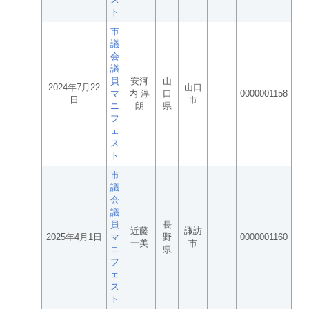
ト
市
議
会
議
員
安河
山
2024年7月22
山口
マ
内 淳
口
0000001158
日
市
ニ
朗
県
フ
ェ
ス
ト
市
議
会
議
員
長
近藤
諏訪
2025年4月1日
マ
野
0000001160
一美
市
ニ
県
フ
ェ
ス
ト