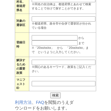
村名、
※同名の自治体は、都道府県とあわせて検索
都道府
することで分けて探すことができます。
県名
対象の
※都道府県、政令市や合併で選挙区が分かれ
選挙区
ている場合
から
登録日
まで
時
※「20xx/xx/xx」 から 「20xx/xx/xx」ま
で というように入力してください。
解決す
るため
※関心のあるキーワード、政策をご記入くだ
の重要
さい。
政策
マニフ
ェスト
ID
利用方法
、
FAQ
を閲覧のうえダ
ウンロードをお願いします。