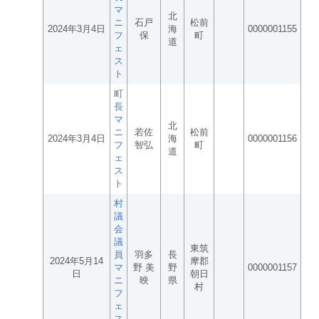
マ
北
ニ
石戸
松前
2024年3月4日
海
0000001155
フ
保
町
道
ェ
ス
ト
町
長
マ
北
ニ
若佐
松前
2024年3月4日
海
0000001156
フ
智弘
町
道
ェ
ス
ト
村
議
会
議
東筑
員
羽多
長
2024年5月14
摩郡
マ
野 美
野
0000001157
日
朝日
ニ
映
県
村
フ
ェ
ス