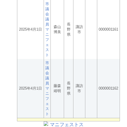
市
議
会
議
員
長
森山
諏訪
2025年4月1日
マ
野
0000001161
博美
市
ニ
県
フ
ェ
ス
ト
市
議
会
議
員
長
藤森
諏訪
2025年4月1日
マ
野
0000001162
靖明
市
ニ
県
フ
ェ
ス
ト