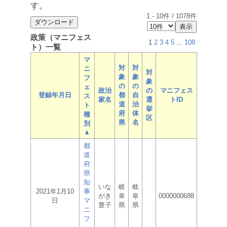
す。
1
-
10
件 /
1078
件
政策（マニフェス
1
2
3
4
5
...
108
ト）一覧
マ
対
対
ニ
対
象
象
フ
象
の
の
ェ
政治
の
マニフェス
登録年月日
都
自
ス
家名
選
トID
道
治
ト
挙
府
体
種
区
県
名
別
▲
都
道
府
県
知
いな
岐
岐
2021年1月10
事
がき
阜
阜
0000000688
日
マ
豊子
県
県
ニ
フ