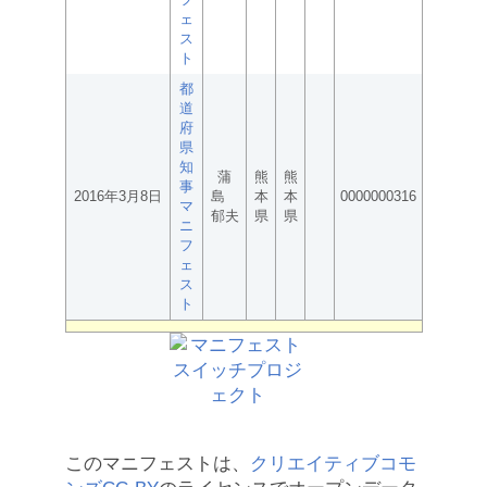
ェ
ス
ト
都
道
府
県
知
蒲
熊
熊
事
2016年3月8日
島
本
本
0000000316
マ
郁夫
県
県
ニ
フ
ェ
ス
ト
このマニフェストは、
クリエイティブコモ