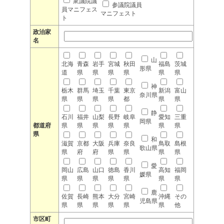
衆議院議
参議院議員
員マニフェス
マニフェスト
ト
政治家
名
山
北海
青森
岩手
宮城
秋田
福島
茨城
形県
道
県
県
県
県
県
県
神
栃木
群馬
埼玉
千葉
東京
新潟
富山
奈川県
県
県
県
県
都
県
県
静
石川
福井
山梨
長野
岐阜
愛知
三重
岡県
都道府
県
県
県
県
県
県
県
県
和
滋賀
京都
大阪
兵庫
奈良
鳥取
島根
歌山県
県
府
府
県
県
県
県
愛
岡山
広島
山口
徳島
香川
高知
福岡
媛県
県
県
県
県
県
県
県
鹿
佐賀
長崎
熊本
大分
宮崎
沖縄
その
児島県
県
県
県
県
県
県
他
市区町