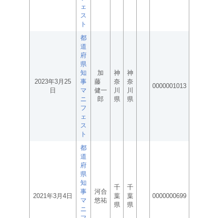
ェ
ス
ト
都
道
府
県
知
加
神
神
2023年3月25
事
藤
奈
奈
0000001013
日
マ
健一
川
川
ニ
郎
県
県
フ
ェ
ス
ト
都
道
府
県
知
千
千
事
河合
2021年3月4日
葉
葉
0000000699
マ
悠祐
県
県
ニ
フ