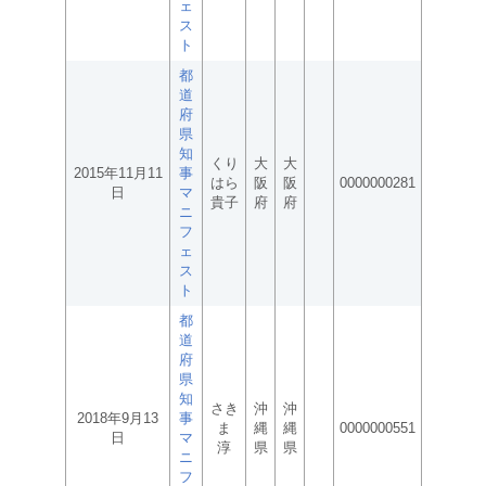
ェ
ス
ト
都
道
府
県
知
くり
大
大
2015年11月11
事
はら
阪
阪
0000000281
日
マ
貴子
府
府
ニ
フ
ェ
ス
ト
都
道
府
県
知
さき
沖
沖
2018年9月13
事
ま
縄
縄
0000000551
日
マ
淳
県
県
ニ
フ