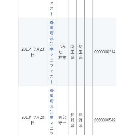
ェ
ス
ト
都
道
府
県
知
つか
埼
埼
2015年7月23
事
だ
玉
玉
0000000214
日
マ
桂祐
県
県
ニ
フ
ェ
ス
ト
都
道
府
県
知
長
長
2018年7月20
事
阿部
野
野
0000000549
日
マ
守一
県
県
ニ
フ