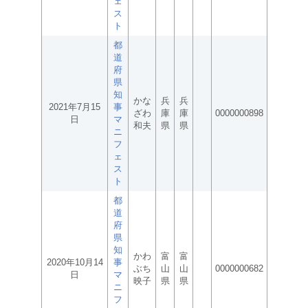
ェ
ス
ト
都
道
府
県
知
かな
兵
兵
2021年7月15
事
ざわ
庫
庫
0000000898
日
マ
和夫
県
県
ニ
フ
ェ
ス
ト
都
道
府
県
知
かわ
富
富
2020年10月14
事
ぶち
山
山
0000000682
日
マ
映子
県
県
ニ
フ