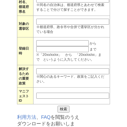
村名、
※同名の自治体は、都道府県とあわせて検索
都道府
することで分けて探すことができます。
県名
対象の
※都道府県、政令市や合併で選挙区が分かれ
選挙区
ている場合
から
登録日
まで
時
※「20xx/xx/xx」 から 「20xx/xx/xx」ま
で というように入力してください。
解決す
るため
※関心のあるキーワード、政策をご記入くだ
の重要
さい。
政策
マニフ
ェスト
ID
利用方法
、
FAQ
を閲覧のうえ
ダウンロードをお願いしま