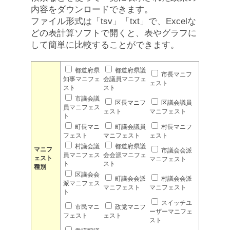
内容をダウンロードできます。
ファイル形式は「tsv」「txt」で、Excelな
どの表計算ソフトで開くと、表やグラフに
して簡単に比較することができます。
都道府県
都道府県議
市長マニフ
知事マニフェ
会議員マニフェ
ェスト
スト
スト
市議会議
区長マニフ
区議会議員
員マニフェス
ェスト
マニフェスト
ト
町長マニ
町議会議員
村長マニフ
フェスト
マニフェスト
ェスト
村議会議
都道府県議
マニフ
市議会会派
員マニフェス
会会派マニフェ
ェスト
マニフェスト
ト
スト
種別
区議会会
町議会会派
村議会会派
派マニフェス
マニフェスト
マニフェスト
ト
スイッチユ
市民マニ
政党マニフ
ーザーマニフェ
フェスト
ェスト
スト