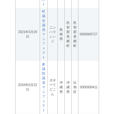
ト
町
議
会
邑
邑
議
ニシ
智
智
員
島
2021年5月20
ハラ
郡
郡
マ
根
0000000727
日
シン
美
美
ニ
県
ジ
郷
郷
フ
町
町
ェ
ス
ト
参
議
院
議
ボギ
員
沖
沖
比
2016年6月22
ーて
マ
縄
縄
例
0000000411
日
どこ
ニ
県
県
区
ん
フ
ェ
ス
ト