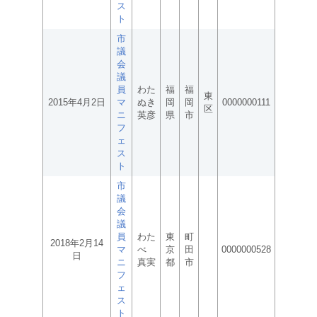
ス
ト
市
議
会
議
員
わた
福
福
東
2015年4月2日
マ
ぬき
岡
岡
0000000111
区
ニ
英彦
県
市
フ
ェ
ス
ト
市
議
会
議
員
わた
東
町
2018年2月14
マ
べ
京
田
0000000528
日
ニ
真実
都
市
フ
ェ
ス
ト