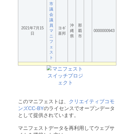
市
議
会
議
員
沖
那
2021年7月15
ヨギ
マ
縄
覇
0000000943
日
喜邦
ニ
県
市
フ
ェ
ス
ト
このマニフェストは、
クリエイティブコモ
ンズCC-BY
のライセンスでオープンデータ
として提供されています。
マニフェストデータを再利用してウェブサ