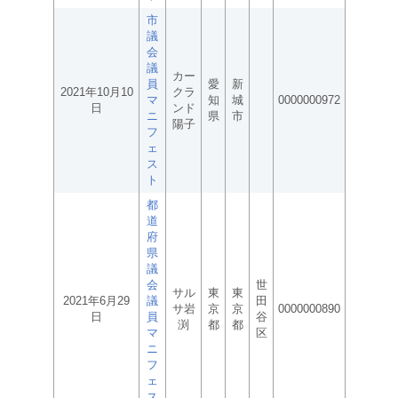
市
議
会
議
カー
員
愛
新
2021年10月10
クラ
マ
知
城
0000000972
日
ンド
ニ
県
市
陽子
フ
ェ
ス
ト
都
道
府
県
議
会
世
サル
東
東
2021年6月29
議
田
サ岩
京
京
0000000890
日
員
谷
渕
都
都
マ
区
ニ
フ
ェ
ス