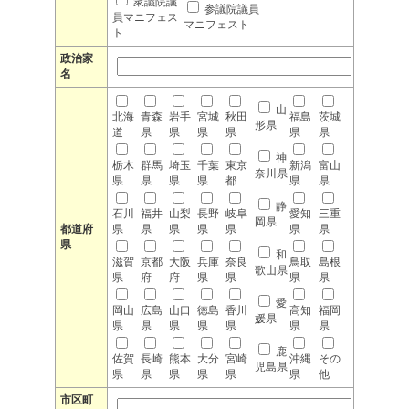
衆議院議
参議院議員
員マニフェス
マニフェスト
ト
政治家
名
山
北海
青森
岩手
宮城
秋田
福島
茨城
形県
道
県
県
県
県
県
県
神
栃木
群馬
埼玉
千葉
東京
新潟
富山
奈川県
県
県
県
県
都
県
県
静
石川
福井
山梨
長野
岐阜
愛知
三重
岡県
都道府
県
県
県
県
県
県
県
県
和
滋賀
京都
大阪
兵庫
奈良
鳥取
島根
歌山県
県
府
府
県
県
県
県
愛
岡山
広島
山口
徳島
香川
高知
福岡
媛県
県
県
県
県
県
県
県
鹿
佐賀
長崎
熊本
大分
宮崎
沖縄
その
児島県
県
県
県
県
県
県
他
市区町