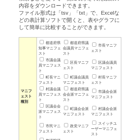
内容をダウンロードできます。
ファイル形式は「tsv」「txt」で、Excelな
どの表計算ソフトで開くと、表やグラフに
して簡単に比較することができます。
都道府県
都道府県議
市長マニフ
知事マニフェ
会議員マニフェ
ェスト
スト
スト
市議会議
区長マニフ
区議会議員
員マニフェス
ェスト
マニフェスト
ト
町長マニ
町議会議員
村長マニフ
フェスト
マニフェスト
ェスト
村議会議
都道府県議
マニフ
市議会会派
員マニフェス
会会派マニフェ
ェスト
マニフェスト
ト
スト
種別
区議会会
町議会会派
村議会会派
派マニフェス
マニフェスト
マニフェスト
ト
スイッチユ
市民マニ
政党マニフ
ーザーマニフェ
フェスト
ェスト
スト