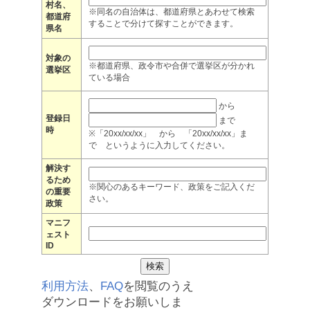
村名、
※同名の自治体は、都道府県とあわせて検索
都道府
することで分けて探すことができます。
県名
対象の
※都道府県、政令市や合併で選挙区が分かれ
選挙区
ている場合
から
登録日
まで
時
※「20xx/xx/xx」 から 「20xx/xx/xx」ま
で というように入力してください。
解決す
るため
※関心のあるキーワード、政策をご記入くだ
の重要
さい。
政策
マニフ
ェスト
ID
利用方法
、
FAQ
を閲覧のうえ
ダウンロードをお願いしま