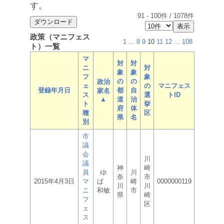
す。
91
-
100
件 /
1078
件
政策（マニフェス
1
...
8
9
10
11
12
...
108
ト）一覧
マ
対
対
ニ
対
象
象
フ
象
の
の
政治
ェ
の
マニフェス
登録年月日
都
自
家名
ス
選
トID
▲
道
治
ト
挙
府
体
種
区
県
名
別
市
議
会
川
議
神
崎
員
ゆ
川
奈
市
2015年4月3日
マ
ば
崎
0000000119
川
川
ニ
和敏
市
県
崎
フ
区
ェ
ス