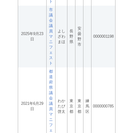
ト
市
議
会
議
安
員
よし
長
2025年9月23
曇
マ
ざわ
野
0000001198
日
野
ニ
まほ
県
市
フ
ェ
ス
ト
都
道
府
県
議
会
わか
東
東
練
2021年6月29
議
たび
京
京
馬
0000000785
日
員
啓太
都
都
区
マ
ニ
フ
ェ