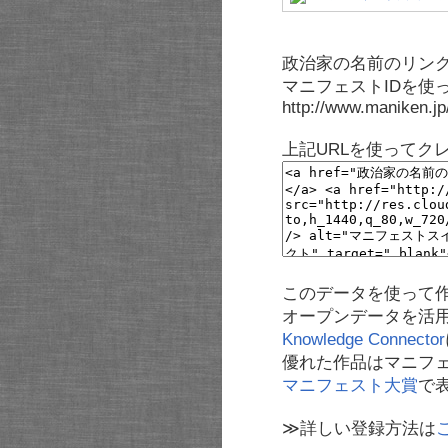
政治家の名前のリンク
マニフェストIDを使
http://www.maniken.j
上記URLを使ってク
このデータを使って
オープンデータを活
Knowledge Connector
優れた作品はマニフ
マニフェスト大賞
で
≫詳しい登録方法は