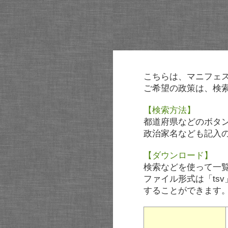
こちらは、マニフェ
ご希望の政策は、検
【検索方法】
都道府県などのボタ
政治家名なども記入
【ダウンロード】
検索などを使って一
ファイル形式は「tsv
することができます