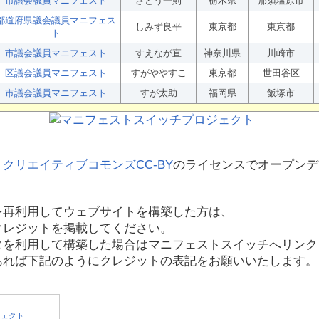
市議会議員マニフェスト
さとう一則
栃木県
那須塩原市
都道府県議会議員マニフェス
しみず良平
東京都
東京都
ト
市議会議員マニフェスト
すえなが直
神奈川県
川崎市
区議会議員マニフェスト
すがややすこ
東京都
世田谷区
市議会議員マニフェスト
すが太助
福岡県
飯塚市
、
クリエイティブコモンズCC-BY
のライセンスでオープンデ
を再利用してウェブサイトを構築した方は、
クレジットを掲載してください。
タを利用して構築した場合はマニフェストスイッチへリンク
あれば下記のようにクレジットの表記をお願いいたします。