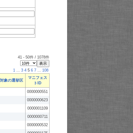
41
-
50
件 /
1078
件
1
...
3
4
5
6
7
...
108
マニフェス
対象の選挙区
トID
0000000551
0000000623
0000001109
0000000711
0000000532