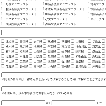
町長マニフェスト
町議会議員マニフェスト
村長マニフ
村議会議員マニフェスト
都道府県議会会派マニフェスト
市議会会派
区議会会派マニフェスト
町議会会派マニフェスト
村議会会派
市民マニフェスト
政党マニフェスト
スイッチユ
衆議院議員マニフェスト
参議院議員マニフェスト
北海道
青森県
岩手県
宮城県
秋田県
山形県
福島県
栃木県
群馬県
埼玉県
千葉県
東京都
神奈川県
新潟県
石川県
福井県
山梨県
長野県
岐阜県
静岡県
愛知県
滋賀県
京都府
大阪府
兵庫県
奈良県
和歌山県
鳥取県
岡山県
広島県
山口県
徳島県
香川県
愛媛県
高知県
佐賀県
長崎県
熊本県
大分県
宮崎県
鹿児島県
沖縄県
※同名の自治体は、都道府県とあわせて検索することで分けて探すことができま
※都道府県、政令市や合併で選挙区が分かれている場合
から
まで