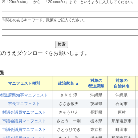
※「20xx/xx/xx」 から 「20xx/xx/xx」まで というように入力してください。
※関心のあるキーワード、政策をご記入ください。
覧のうえダウンロードをお願いします。
覧
対象の
対象の
マニフェスト種別
政治家名 ▲
都道府県
自治体名
都道府県知事マニフェスト
さきま 淳
沖縄県
沖縄県
市長マニフェスト
ささき敏夫
茨城県
石岡市
村議会議員マニフェスト
さそうりえ
長野県
原村
市議会議員マニフェスト
さとう 一則
栃木県
那須塩原市
市議会議員マニフェスト
さとうひでき
東京都
町田市