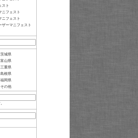
ェスト
マニフェスト
マニフェスト
ーザーマニフェスト
茨城県
富山県
三重県
島根県
福岡県
その他
す。